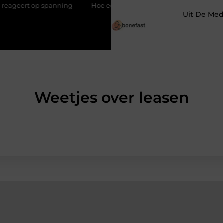
spanning
Hoe een slimme linkbuilding strategie je een blijvend
Uit De Med
Weetjes over leasen