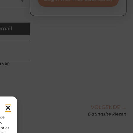
▼
Email
n van
VOLGENDE →
Datingsite kiezen
hoe
uw
nties