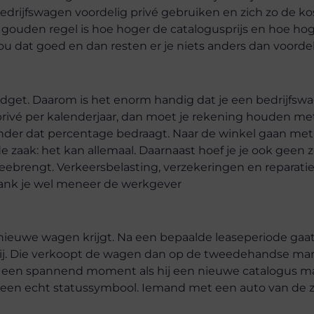
 bedrijfswagen voordelig privé gebruiken en zich zo de k
ouden regel is hoe hoger de catalogusprijs en hoe ho
thou dat goed en dan resten er je niets anders dan voorde
udget. Daarom is het enorm handig dat je een bedrijfsw
privé per kalenderjaar, dan moet je rekening houden me
minder dat percentage bedraagt. Naar de winkel gaan met
 zaak: het kan allemaal. Daarnaast hoef je je ook geen 
ebrengt. Verkeersbelasting, verzekeringen en reparatie
Dank je wel meneer de werkgever
een nieuwe wagen krijgt. Na een bepaalde leaseperiode gaa
pij. Die verkoopt de wagen dan op de tweedehandse ma
ook een spannend moment als hij een nieuwe catalogus ma
als een echt statussymbool. Iemand met een auto van de 