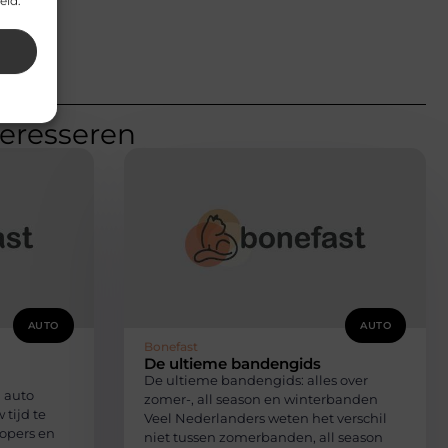
eid.
teresseren
AUTO
AUTO
Bonefast
De ultieme bandengids
De ultieme bandengids: alles over
 auto
zomer-, all season en winterbanden
 tijd te
Veel Nederlanders weten het verschil
kopers en
niet tussen zomerbanden, all season