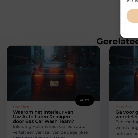
en het
Gerelatee
AUTO
Bonefast
Bonefast
Waarom het Interieur van
Ga voor 
Uw Auto Laten Reinigen
voordele
door Bas Car Wash Team?
Een coatin
Inleiding Het interieur van een auto
wordt aang
vertelt een verhaal; van de dagelijkse
auto om he