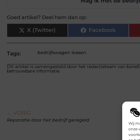
Mag ik met de bedrij
Goed artikel? Deel hem dan op:
X (Twitter)
Facebook
bedrijfswagen leasen
Tags:
Dit artikel is samengesteld door het redactieteam van bonefa
betrouwbare informatie.
← VORIG
Reparatie door het bedrijf geregeld
Wij m
onze 
voork