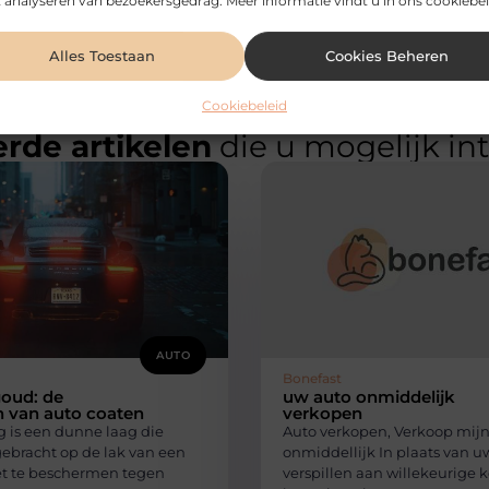
 analyseren van bezoekersgedrag. Meer informatie vindt u in ons cookiebel
Alles Toestaan
Cookies Beheren
Cookiebeleid
rde artikelen
die u mogelijk in
AUTO
Bonefast
goud: de
uw auto onmiddelijk
n van auto coaten
verkopen
g is een dunne laag die
Auto verkopen, Verkoop mijn
ebracht op de lak van een
onmiddellijk In plaats van uw
t te beschermen tegen
verspillen aan willekeurige 