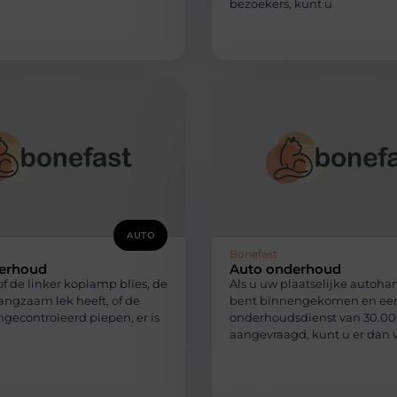
bezoekers, kunt u
AUTO
Bonefast
erhoud
Auto onderhoud
f de linker koplamp blies, de
Als u uw plaatselijke autoha
angzaam lek heeft, of de
bent binnengekomen en ee
econtroleerd piepen, er is
onderhoudsdienst van 30.00
aangevraagd, kunt u er dan 