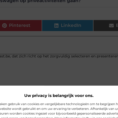
fswagen op privéactiviteiten gaan?
Pinterest
LinkedIn
st.be, dat zich richt op het zorgvuldig selecteren en presentere
Uw privacy is belangrijk voor ons.
aken gebruik van cookies en vergelijkbare technologieën om te begrijpen 
website wordt gebruikt en om uw ervaring te verbeteren. Afhankelijk van 
euren worden cookies ingezet voor bijvoorbeeld gepersonaliseerde adverte