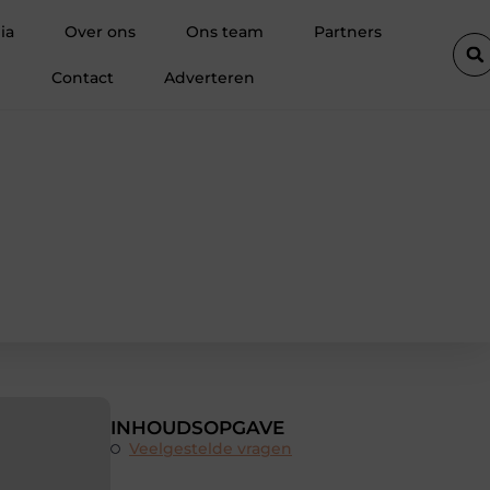
e voorsprong geeft in SEO
Waarom een boekhouder in Kortrijk v
ia
Over ons
Ons team
Partners
Contact
Adverteren
INHOUDSOPGAVE
Veelgestelde vragen