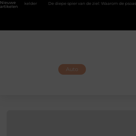
Nieuwe
elder
De diepe spier van de ziel: Waarom de psoas reageert op 
artikelen
Auto