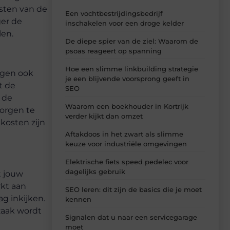
osten van de
Een vochtbestrijdingsbedrijf
ger de
inschakelen voor een droge kelder
len.
De diepe spier van de ziel: Waarom de
psoas reageert op spanning
Hoe een slimme linkbuilding strategie
agen ook
je een blijvende voorsprong geeft in
t de
SEO
 de
Waarom een boekhouder in Kortrijk
zorgen te
verder kijkt dan omzet
kosten zijn
Aftakdoos in het zwart als slimme
keuze voor industriële omgevingen
Elektrische fiets speed pedelec voor
dagelijks gebruik
t jouw
rkt aan
SEO leren: dit zijn de basics die je moet
g inkijken.
kennen
zaak wordt
Signalen dat u naar een servicegarage
moet