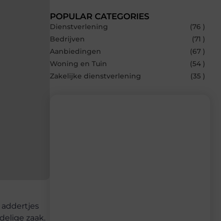
POPULAR CATEGORIES
Dienstverlening
(76 )
Bedrijven
(71 )
Aanbiedingen
(67 )
Woning en Tuin
(54 )
Zakelijke dienstverlening
(35 )
Recente berichten
Laat je inspireren door de nieuwste
artikelen van Bonefast.be – dagelijks
verse content, boordevol ideeën, tips en
inzichten.
 addertjes
delige zaak.