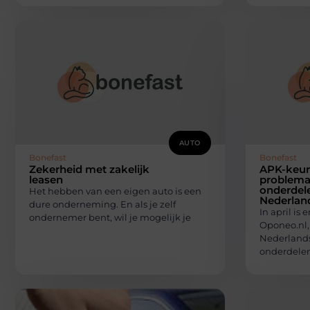
AUTO
Bonefast
Bonefast
Zekerheid met zakelijk
APK-keur
leasen
problema
onderdel
Het hebben van een eigen auto is een
Nederlan
dure onderneming. En als je zelf
In april is
ondernemer bent, wil je mogelijk je
Oponeo.nl,
Nederlands
onderdelen