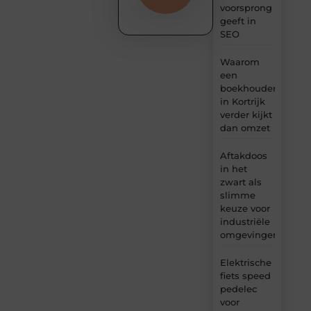
voorsprong
geeft in
SEO
Waarom
een
boekhouder
in Kortrijk
verder kijkt
dan omzet
Aftakdoos
in het
zwart als
slimme
keuze voor
industriële
omgevingen
Elektrische
fiets speed
pedelec
voor