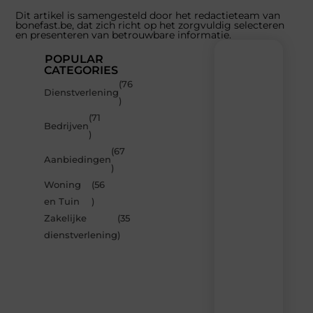
Dit artikel is samengesteld door het redactieteam van
bonefast.be, dat zich richt op het zorgvuldig selecteren
en presenteren van betrouwbare informatie.
POPULAR
CATEGORIES
(76
Recente
Dienstverlening
)
berichten
(71
Laat
Bedrijven
)
je
inspireren
(67
Aanbiedingen
door
)
de
Woning
(56
nieuwste
artikelen
en Tuin
)
van
Zakelijke
(35
Bonefast.be
dienstverlening
)
–
dagelijks
verse
content,
boordevol
ideeën,
tips