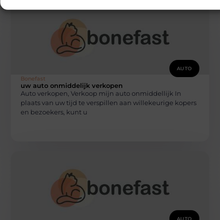
AUTO
Bonefast
uw auto onmiddelijk verkopen
Auto verkopen, Verkoop mijn auto onmiddellijk In
plaats van uw tijd te verspillen aan willekeurige kopers
en bezoekers, kunt u
AUTO