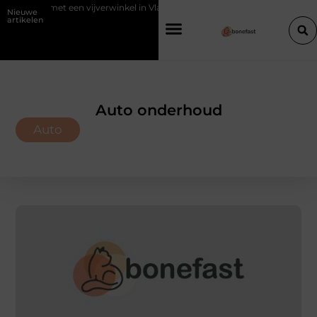
 met een vijverwinkel in Vlaams-Brabant
Waarom een slagerij in Sch
Nieuwe
artikelen
Auto onderhoud
Auto