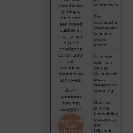
vakmanschap
moeiteloos
je blogs,
Een
inspireer
vochtbestrijdingsbe
een breed
inschakelen
publiek en
voor een
sluit je aan
droge
bij een
kelder
groeiende
community
De diepe
van
spier van
creatieve
de ziel:
denkers en
Waarom de
psoas
schrijvers.
reageert op
Start
spanning
vandaag
Hoe een
nog met
slimme
bloggen!
linkbuilding
strategie je
Begin hier
een
met
blijvende
publiceren