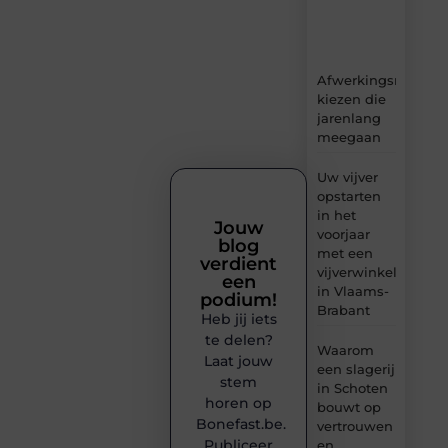
en
inzichten.
Afwerkingsmateria
kiezen die
jarenlang
meegaan
Uw vijver
opstarten
in het
Jouw
voorjaar
blog
met een
verdient
vijverwinkel
een
in Vlaams-
podium!
Brabant
Heb jij iets
te delen?
Waarom
Laat jouw
een slagerij
stem
in Schoten
horen op
bouwt op
Bonefast.be.
vertrouwen
Publiceer
en