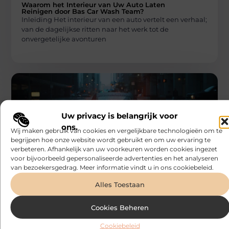
Waarom het Interieur van Uw Auto Laten
Reinigen door Bas Car Wash Team?
Inleiding Het interieur van een auto vertelt een verhaal;
van de dagelijkse ritten naar het werk tot de
onvergetelijke avonturen
Uw privacy is belangrijk voor
ons.
Wij maken gebruik van cookies en vergelijkbare technologieën om te
begrijpen hoe onze website wordt gebruikt en om uw ervaring te
AUTO
verbeteren. Afhankelijk van uw voorkeuren worden cookies ingezet
Bonefast
voor bijvoorbeeld gepersonaliseerde advertenties en het analyseren
Ga voor goud: de voordelen van auto
van bezoekersgedrag. Meer informatie vindt u in ons cookiebeleid.
coaten
Een coating is een dunne laag die wordt aangebracht
Alles Toestaan
op de lak van een auto om het te beschermen tegen
Cookies Beheren
Cookiebeleid