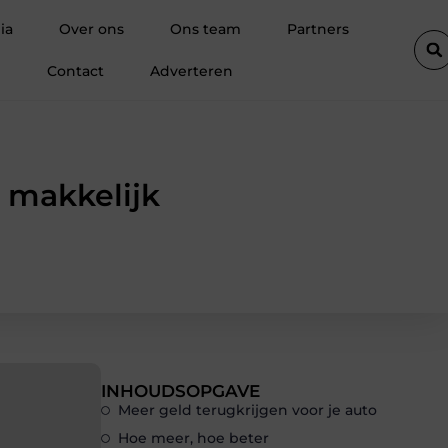
 een droge kelder
De diepe spier van de ziel: Waarom de psoas
ia
Over ons
Ons team
Partners
Contact
Adverteren
l makkelijk
INHOUDSOPGAVE
Meer geld terugkrijgen voor je auto
Hoe meer, hoe beter