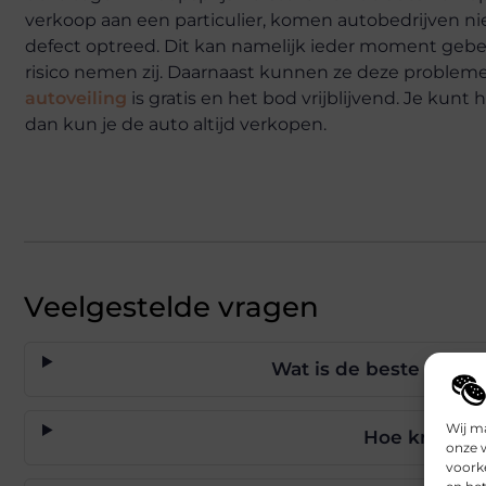
verkoop aan een particulier, komen autobedrijven 
defect optreed. Dit kan namelijk ieder moment gebeu
risico nemen zij. Daarnaast kunnen ze deze probleme
autoveiling
is gratis en het bod vrijblijvend. Je kun
dan kun je de auto altijd verkopen.
Veelgestelde vragen
Wat is de beste manie
Wij m
Hoe krijg ik
onze 
voork