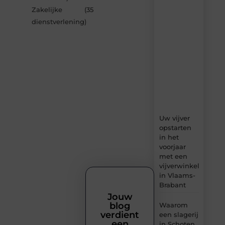
van
Zakelijke
(35
Bonefast.be
dienstverlening
)
–
dagelijks
verse
content,
boordevol
ideeën,
tips
en
inzichten.
Uw vijver
opstarten
in het
voorjaar
met een
vijverwinkel
in Vlaams-
Brabant
Jouw
blog
Waarom
verdient
een slagerij
een
in Schoten