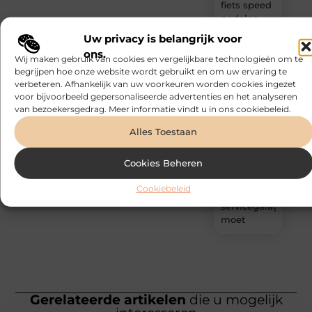
fiets speed
pedelec
voor
Uw privacy is belangrijk voor
dagelijks
ons.
gebruik
Wij maken gebruik van cookies en vergelijkbare technologieën om te
begrijpen hoe onze website wordt gebruikt en om uw ervaring te
verbeteren. Afhankelijk van uw voorkeuren worden cookies ingezet
SEO leren:
voor bijvoorbeeld gepersonaliseerde advertenties en het analyseren
dit zijn de
van bezoekersgedrag. Meer informatie vindt u in ons cookiebeleid.
basics die
je moet
Alles Toestaan
kennen
Cookies Beheren
Signalen
dat u naar
Cookiebeleid
een
servicegarage
moet
Gerelateerde artikelen
die u mogelijk