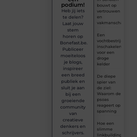
podium!
bouwt op
Heb jij iets
vertrouwen
en
te delen?
vakmanschap
Laat jouw
stem
Een
horen op
vochtbestrijdingsbe
Bonefast.be.
inschakelen
Publiceer
voor een
moeiteloos
droge
je blogs,
kelder
inspireer
een breed
De diepe
publiek en
spier van
sluit je aan
de ziel:
Waarom de
bij een
psoas
groeiende
reageert op
community
spanning
van
creatieve
Hoe een
denkers en
slimme
schrijvers.
linkbuilding