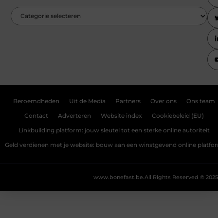
Beroemdheden
Uit de Media
Partners
Over ons
Ons team
Contact
Adverteren
Website index
Cookiebeleid (EU)
Linkbuilding platform: jouw sleutel tot een sterke online autoriteit
Geld verdienen met je website: bouw aan een winstgevend online platfo
www.bonefast.be.
All Rights Reserved © 2025