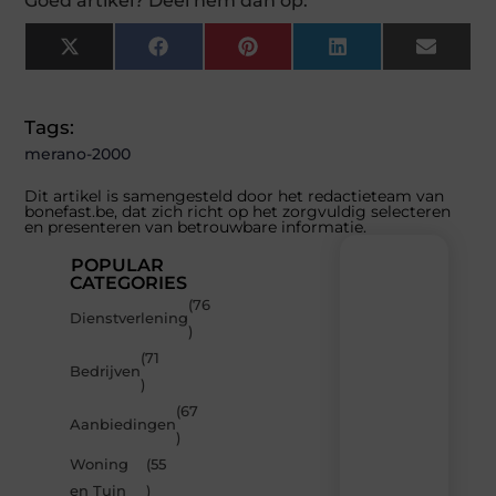
Goed artikel? Deel hem dan op:
X
Facebook
Pinterest
LinkedIn
Email
(Twitter)
Tags:
merano-2000
Dit artikel is samengesteld door het redactieteam van
bonefast.be, dat zich richt op het zorgvuldig selecteren
en presenteren van betrouwbare informatie.
POPULAR
CATEGORIES
(76
Recente
Dienstverlening
)
berichten
(71
Laat
Bedrijven
)
je
inspireren
(67
Aanbiedingen
door
)
de
Woning
(55
nieuwste
artikelen
en Tuin
)