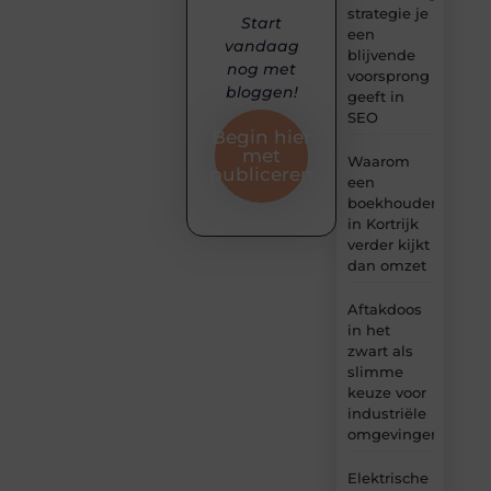
strategie je
Start
een
vandaag
blijvende
nog met
voorsprong
bloggen!
geeft in
SEO
Begin hier
met
Waarom
publiceren
een
boekhouder
in Kortrijk
verder kijkt
dan omzet
Aftakdoos
in het
zwart als
slimme
keuze voor
industriële
omgevingen
Elektrische