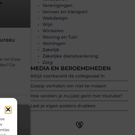
Verenigingen
Vervoer en transport
Webdesign
Wijn
Winkelen
Woning en Tuin
bureau
Woningen
Zakelijk
Zakelijke dienstverlening
e net klaar
Zorg
nden? De
MEDIA EN BEROEMDHEDEN
Altijd voorbereid de collegezaal in
Gossip verhalen om niet te missen
Hoe verdien je nu juist geld met Youtube?
Laat je eigen posters drukken
hoe
uw
nties