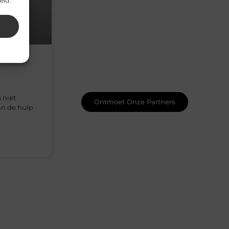
eid.
Word onderdeel van een actieve
blogcommunity
Net begonnen met bloggen? Je staat
er niet alleen voor! Sluit je aan bij een
ondersteunende community waar je
leert, groeit en ontdekt. Krijg tips,
feedback en inspiratie van andere
beginnende én ervaren bloggers.
 niet
Ontmoet Onze Partners
an de hulp