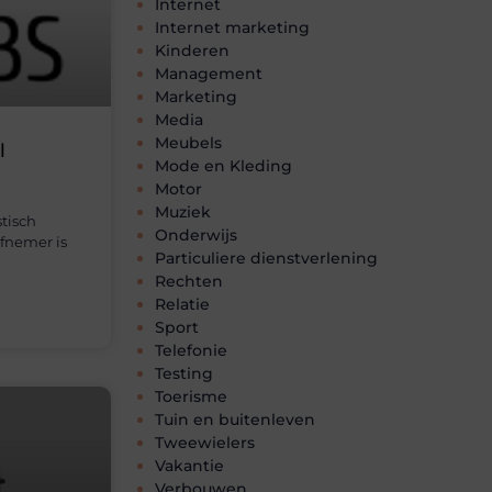
Internet
Internet marketing
Kinderen
Management
Marketing
Media
Meubels
l
Mode en Kleding
Motor
Muziek
tisch
Onderwijs
afnemer is
Particuliere dienstverlening
Rechten
Relatie
Sport
Telefonie
Testing
Toerisme
Tuin en buitenleven
Tweewielers
Vakantie
Verbouwen