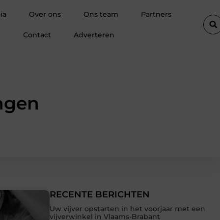
der
De diepe spier van de ziel: Waarom de psoas reageert op s
ia
Over ons
Ons team
Partners
Contact
Adverteren
ingen
RECENTE BERICHTEN
Uw vijver opstarten in het voorjaar met een
vijverwinkel in Vlaams-Brabant