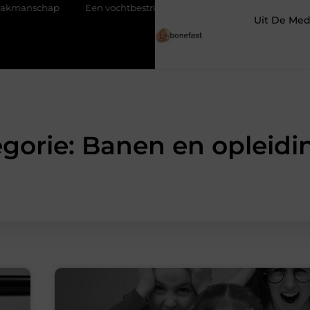
hap
Een vochtbestrijdingsbedrijf inschakelen voor een droge kel
Uit De Med
gorie: Banen en opleid