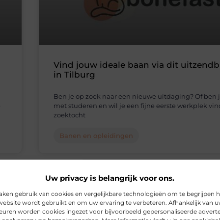
Vind jouw ideale baan via dit uitzend
in Tilburg
Ben je op zoek naar een nieuwe uitdaging? Of ben j
e
met studeren en wil je een fijne eerste werkplek vi
zoektocht
Banen en opleidingen
Uw privacy is belangrijk voor ons.
aken gebruik van cookies en vergelijkbare technologieën om te begrijpen 
website wordt gebruikt en om uw ervaring te verbeteren. Afhankelijk van 
euren worden cookies ingezet voor bijvoorbeeld gepersonaliseerde adverte