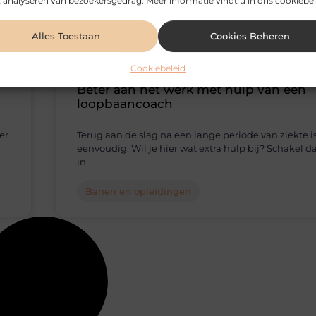
 analyseren van bezoekersgedrag. Meer informatie vindt u in ons cookiebel
Alles Toestaan
Cookies Beheren
Cookiebeleid
Beter aan het werk met hulp van een
loopbaancoach
er
Terug aan de slag na een lange periode van ziekte is
eenvoudig. Wil je hier wat extra hulp bij? Schakel d
in
Banen en opleidingen