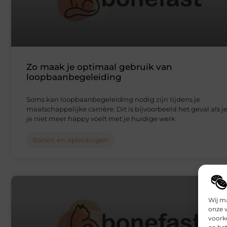
Zo maak je optimaal gebruik van
loopbaanbegeleiding
Soms kan loopbaanbegeleiding nodig zijn tijdens je
maatschappelijke carrière. Dit is bijvoorbeeld het geval als j
je niet meer happy voelt met je huidige werk
Banen en opleidingen
Wij m
onze 
voork