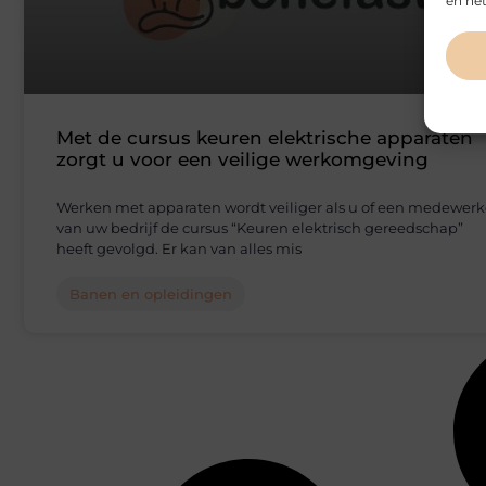
en het
Met de cursus keuren elektrische apparaten
zorgt u voor een veilige werkomgeving
Werken met apparaten wordt veiliger als u of een medewerk
van uw bedrijf de cursus “Keuren elektrisch gereedschap”
heeft gevolgd. Er kan van alles mis
Banen en opleidingen