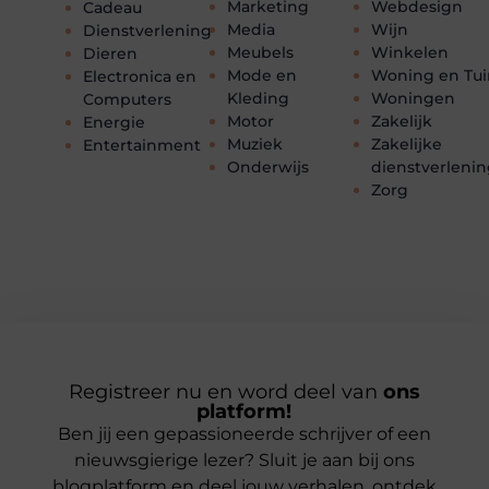
Marketing
Webdesign
Cadeau
Media
Wijn
Dienstverlening
Meubels
Winkelen
Dieren
Mode en
Woning en Tui
Electronica en
Kleding
Woningen
Computers
Motor
Zakelijk
Energie
Muziek
Zakelijke
Entertainment
Onderwijs
dienstverleni
Zorg
Registreer nu en word deel van
ons
platform!
Ben jij een gepassioneerde schrijver of een
nieuwsgierige lezer? Sluit je aan bij ons
blogplatform en deel jouw verhalen, ontdek