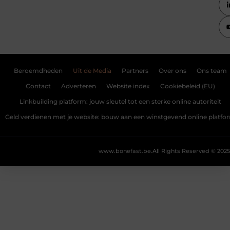
Beroemdheden
Uit de Media
Partners
Over ons
Ons team
Contact
Adverteren
Website index
Cookiebeleid (EU)
Linkbuilding platform: jouw sleutel tot een sterke online autoriteit
Geld verdienen met je website: bouw aan een winstgevend online platfo
www.bonefast.be.
All Rights Reserved © 2025