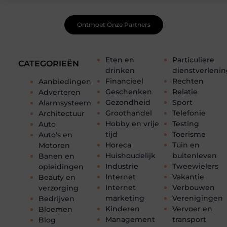
van andere beginnende én ervaren bloggers.
Ontmoet Onze Partners
Eten en
Particuliere
CATEGORIEËN
drinken
dienstverleni
Financieel
Rechten
Aanbiedingen
Geschenken
Relatie
Adverteren
Gezondheid
Sport
Alarmsysteem
Groothandel
Telefonie
Architectuur
Hobby en vrije
Testing
Auto
tijd
Toerisme
Auto's en
Horeca
Tuin en
Motoren
Huishoudelijk
buitenleven
Banen en
Industrie
Tweewielers
opleidingen
Internet
Vakantie
Beauty en
Internet
Verbouwen
verzorging
marketing
Verenigingen
Bedrijven
Kinderen
Vervoer en
Bloemen
Management
transport
Blog