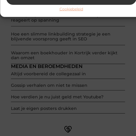
droge kelder
Cookiebeleid
De diepe spier van de ziel: Waarom de psoas
reageert op spanning
Hoe een slimme linkbuilding strategie je een
blijvende voorsprong geeft in SEO
Waarom een boekhouder in Kortrijk verder kijkt
dan omzet
MEDIA EN BEROEMDHEDEN
Altijd voorbereid de collegezaal in
Gossip verhalen om niet te missen
Hoe verdien je nu juist geld met Youtube?
Laat je eigen posters drukken