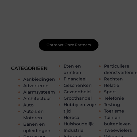
Word onderdeel van een actieve blogcommunity
Net begonnen met bloggen? Je staat er niet alleen voor!
Sluit je aan bij een ondersteunende community waar je
leert, groeit en ontdekt. Krijg tips, feedback en inspiratie
van andere beginnende én ervaren bloggers.
Ontmoet Onze Partners
Eten en
Particuliere
CATEGORIEËN
drinken
dienstverleni
Financieel
Rechten
Aanbiedingen
Geschenken
Relatie
Adverteren
Gezondheid
Sport
Alarmsysteem
Groothandel
Telefonie
Architectuur
Hobby en vrije
Testing
Auto
tijd
Toerisme
Auto's en
Horeca
Tuin en
Motoren
Huishoudelijk
buitenleven
Banen en
Industrie
Tweewielers
opleidingen
Internet
Vakantie