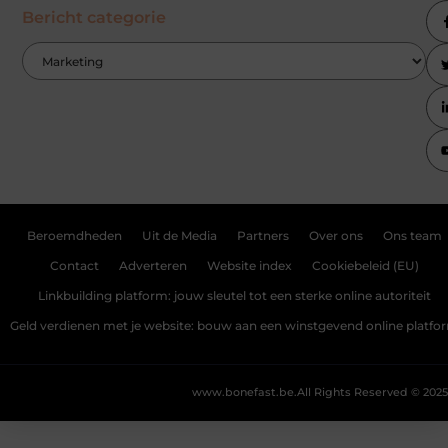
Bericht categorie
Beroemdheden
Uit de Media
Partners
Over ons
Ons team
Contact
Adverteren
Website index
Cookiebeleid (EU)
Linkbuilding platform: jouw sleutel tot een sterke online autoriteit
Geld verdienen met je website: bouw aan een winstgevend online platfo
www.bonefast.be.
All Rights Reserved © 2025