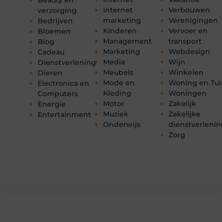
Beauty en
Internet
Verbouwen
verzorging
marketing
Verenigingen
Bedrijven
Kinderen
Vervoer en
Bloemen
Management
transport
Blog
Marketing
Webdesign
Cadeau
Media
Wijn
Dienstverlening
Meubels
Winkelen
Dieren
Mode en
Woning en Tui
Electronica en
Kleding
Woningen
Computers
Motor
Zakelijk
Energie
Muziek
Zakelijke
Entertainment
Onderwijs
dienstverleni
Zorg