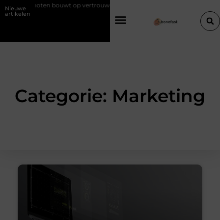
 in Schoten bouwt op vertrouwen en vakmanschap
Een vochtbestrijdi
Nieuwe
artikelen
Categorie: Marketing