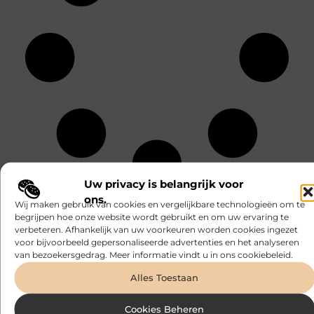
Uw privacy is belangrijk voor
ons.
RECENTE BERICHTEN
Wij maken gebruik van cookies en vergelijkbare technologieën om te
begrijpen hoe onze website wordt gebruikt en om uw ervaring te
Uw vijver opstarten in het voorjaar met een
verbeteren. Afhankelijk van uw voorkeuren worden cookies ingezet
vijverwinkel in Vlaams-Brabant
voor bijvoorbeeld gepersonaliseerde advertenties en het analyseren
van bezoekersgedrag. Meer informatie vindt u in ons cookiebeleid.
Waarom een slagerij in Schoten bouwt op
vertrouwen en vakmanschap
Alles Toestaan
Een vochtbestrijdingsbedrijf inschakelen voor een
Cookies Beheren