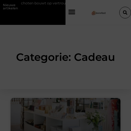
ij in Schoten bouwt op vertrouwen en vakmanschap
Een vochtbestrij
Nieuwe
artikelen
Categorie: Cadeau