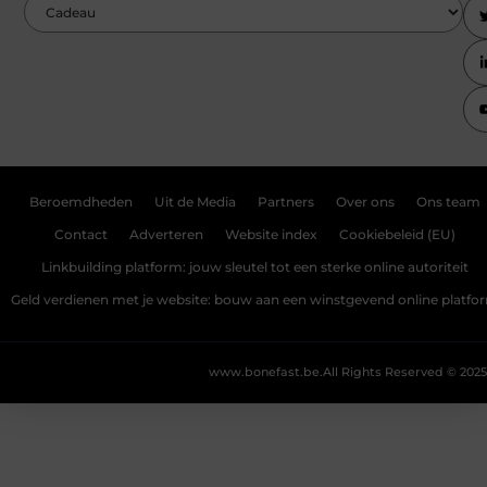
Beroemdheden
Uit de Media
Partners
Over ons
Ons team
Contact
Adverteren
Website index
Cookiebeleid (EU)
Linkbuilding platform: jouw sleutel tot een sterke online autoriteit
Geld verdienen met je website: bouw aan een winstgevend online platfo
www.bonefast.be.
All Rights Reserved © 2025