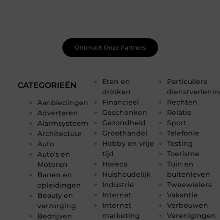
Sluit je aan bij een ondersteunende community waar je
leert, groeit en ontdekt. Krijg tips, feedback en inspiratie
van andere beginnende én ervaren bloggers.
Ontmoet Onze Partners
Eten en
Particuliere
CATEGORIEËN
drinken
dienstverleni
Financieel
Rechten
Aanbiedingen
Geschenken
Relatie
Adverteren
Gezondheid
Sport
Alarmsysteem
Groothandel
Telefonie
Architectuur
Hobby en vrije
Testing
Auto
tijd
Toerisme
Auto's en
Horeca
Tuin en
Motoren
Huishoudelijk
buitenleven
Banen en
Industrie
Tweewielers
opleidingen
Internet
Vakantie
Beauty en
Internet
Verbouwen
verzorging
marketing
Verenigingen
Bedrijven