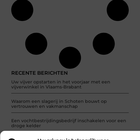
RECENTE BERICHTEN
Uw vijver opstarten in het voorjaar met een
vijverwinkel in Vlaams-Brabant
Waarom een slagerij in Schoten bouwt op
vertrouwen en vakmanschap
Een vochtbestrijdingsbedrijf inschakelen voor een
droge kelder