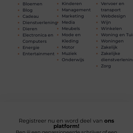
Kinderen
Vervoer en
Bloemen
Management
transport
Blog
Marketing
Webdesign
Cadeau
Media
Wijn
Dienstverlening
Meubels
Winkelen
Dieren
Mode en
Woning en Tui
Electronica en
Kleding
Woningen
Computers
Motor
Zakelijk
Energie
Muziek
Zakelijke
Entertainment
Onderwijs
dienstverleni
Zorg
Registreer nu en word deel van
ons
platform!
Ben jij een gepassioneerde schrijver of een