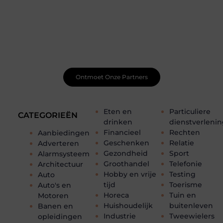
Word onderdeel van een actieve blogcommunity
Net begonnen met bloggen? Je staat er niet alleen voor!
Sluit je aan bij een ondersteunende community waar je
leert, groeit en ontdekt. Krijg tips, feedback en inspiratie
van andere beginnende én ervaren bloggers.
Ontmoet Onze Partners
Eten en
Particuliere
CATEGORIEËN
drinken
dienstverleni
Financieel
Rechten
Aanbiedingen
Geschenken
Relatie
Adverteren
Gezondheid
Sport
Alarmsysteem
Groothandel
Telefonie
Architectuur
Hobby en vrije
Testing
Auto
tijd
Toerisme
Auto's en
Horeca
Tuin en
Motoren
Huishoudelijk
buitenleven
Banen en
Industrie
Tweewielers
opleidingen