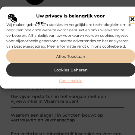
Uw privacy is belangrijk voor
ons.
Wij maken gebruik van cookies en vergelijkbare technologieën om te
begrijpen hoe onze website wordt gebruikt en om uw ervaring te
verbeteren. Afhankelijk van uw voorkeuren worden cookies ingezet
voor bijvoorbeeld gepersonaliseerde advertenties en het analyseren
van bezoekersgedrag. Meer informatie vindt u in ons cookiebeleid.
Alles Toestaan
Cookies Beheren
Cookiebeleid
RECENTE BERICHTEN
Uw vijver opstarten in het voorjaar met een
vijverwinkel in Vlaams-Brabant
Waarom een slagerij in Schoten bouwt op
vertrouwen en vakmanschap
Een vochtbestrijdingsbedrijf inschakelen voor een