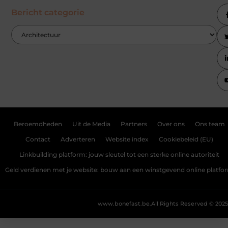
Bericht categorie
Beroemdheden
Uit de Media
Partners
Over ons
Ons team
Contact
Adverteren
Website index
Cookiebeleid (EU)
Linkbuilding platform: jouw sleutel tot een sterke online autoriteit
Geld verdienen met je website: bouw aan een winstgevend online platfo
www.bonefast.be.
All Rights Reserved © 2025