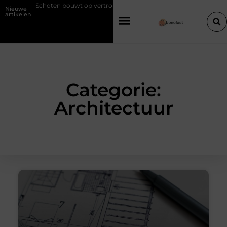
 in Schoten bouwt op vertrouwen en vakmanschap
Een vochtbestrijd
Nieuwe
artikelen
Categorie:
Architectuur