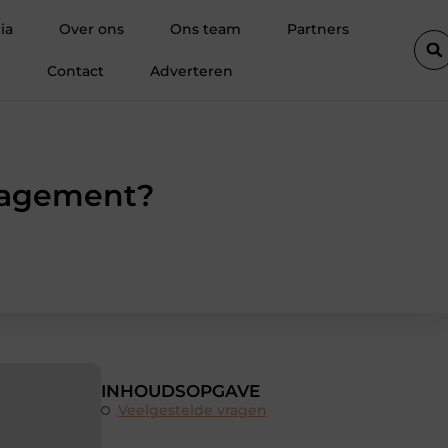
de voorsprong geeft in SEO
Waarom een boekhouder in Kortrijk 
ia
Over ons
Ons team
Partners
Contact
Adverteren
nagement?
INHOUDSOPGAVE
Veelgestelde vragen