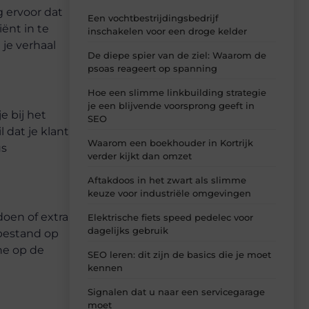
 ervoor dat
Een vochtbestrijdingsbedrijf
ënt in te
inschakelen voor een droge kelder
 je verhaal
De diepe spier van de ziel: Waarom de
psoas reageert op spanning
Hoe een slimme linkbuilding strategie
je een blijvende voorsprong geeft in
e bij het
SEO
 dat je klant
Waarom een boekhouder in Kortrijk
us
verder kijkt dan omzet
Aftakdoos in het zwart als slimme
keuze voor industriële omgevingen
doen of extra
Elektrische fiets speed pedelec voor
dagelijks gebruik
abestand op
ne op de
SEO leren: dit zijn de basics die je moet
kennen
Signalen dat u naar een servicegarage
moet