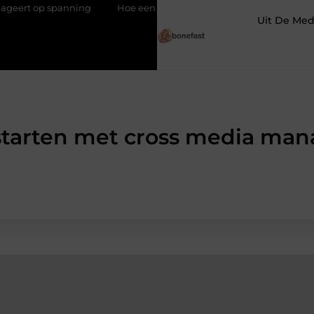
p spanning
Hoe een slimme linkbuilding strategie je een blijven
Uit De Med
tarten met cross media ma