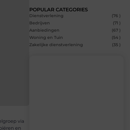
POPULAR CATEGORIES
Dienstverlening
(76 )
Bedrijven
(71 )
Aanbiedingen
(67 )
Woning en Tuin
(54 )
Zakelijke dienstverlening
(35 )
Recente berichten
Laat je inspireren door de nieuwste
artikelen van Bonefast.be – dagelijks
verse content, boordevol ideeën, tips en
inzichten.
elgroep via
opiëren en