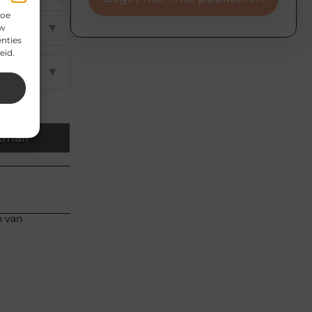
hoe
▼
uw
nties
eid.
▼
Email
n van