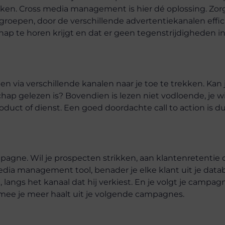
ken. Cross media management is hier dé oplossing. Zorg
oepen, door de verschillende advertentiekanalen effici
chap te horen krijgt en dat er geen tegenstrijdigheden in
 via verschillende kanalen naar je toe te trekken. Kan j
ap gelezen is? Bovendien is lezen niet vodloende, je wil
duct of dienst. Een goed doordachte call to action is d
agne. Wil je prospecten strikken, aan klantenretentie 
edia management tool, benader je elke klant uit je dat
langs het kanaal dat hij verkiest. En je volgt je campag
rmee je meer haalt uit je volgende campagnes.