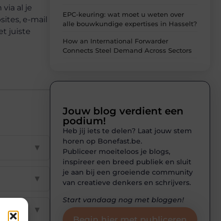
ia al je
EPC-keuring: wat moet u weten over
ites, e-mail
alle bouwkundige expertises in Hasselt?
t juiste
How an International Forwarder
Connects Steel Demand Across Sectors
Jouw blog verdient een
podium!
Heb jij iets te delen? Laat jouw stem
horen op Bonefast.be.
▼
Publiceer moeiteloos je blogs,
inspireer een breed publiek en sluit
je aan bij een groeiende community
▼
van creatieve denkers en schrijvers.
Start vandaag nog met bloggen!
▼
Begin hier met publiceren