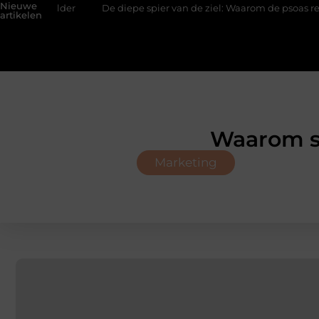
Nieuwe
kelder
De diepe spier van de ziel: Waarom de psoas reageert o
artikelen
Waarom s
Marketing