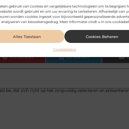
aken gebruik van cookies en vergelijkbare technologieën om te begrijpen 
mbineren met cross media management?
website wordt gebruikt en om uw ervaring te verbeteren. Afhankelijk van 
euren worden cookies ingezet voor bijvoorbeeld gepersonaliseerde adverte
 analyseren van bezoekersgedrag. Meer informatie vindt u in ons cookiebel
edia management je klantenkennis?
Alles Toestaan
Cookies Beheren
Cookiebeleid
Pinterest
LinkedIn
st.be, dat zich richt op het zorgvuldig selecteren en presentere