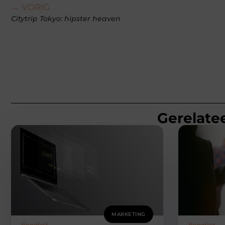
← VORIG
Citytrip Tokyo: hipster heaven
Gerelatee
MARKETING
Bonefast
Bonefast