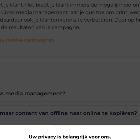
e klant. Het biedt je klant immers de mogelijkheid om v
. Cross media management laat je dus toe om print, webs
aardoor ook je klantenkennis te verbeteren. Door op he
e de resultaten van je campagne.
ross-media-campagnes
oss media management?
maar content van offline naar online te kopiëren?
ucces van cross media campagnes?
Uw privacy is belangrijk voor ons.