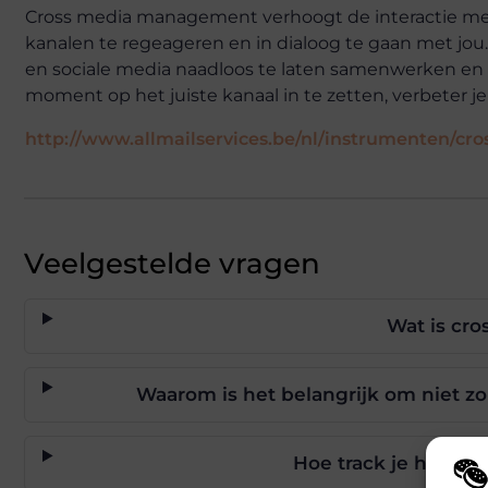
Cross media management verhoogt de interactie met j
kanalen te regeageren en in dialoog te gaan met jou
en sociale media naadloos te laten samenwerken en d
moment op het juiste kanaal in te zetten, verbeter j
http://www.allmailservices.be/nl/instrumenten/c
Veelgestelde vragen
Wat is cr
Waarom is het belangrijk om niet zo
Hoe track je het s