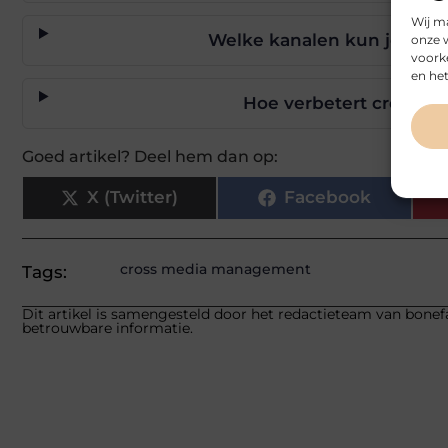
Wij m
Welke kanalen kun je co
onze 
voork
en het
Hoe verbetert cross m
Goed artikel? Deel hem dan op:
X (Twitter)
Facebook
cross media management
Tags:
Dit artikel is samengesteld door het redactieteam van bonefa
betrouwbare informatie.