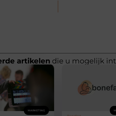
rde artikelen
die u mogelijk in
MARKETING
M
Bonefast