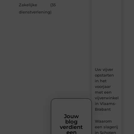
van
Zakelijke
(35
Bonefast.be
dienstverlening
)
–
dagelijks
verse
content,
boordevol
ideeën,
tips
en
inzichten.
Uw vijver
opstarten
in het
voorjaar
met een
vijverwinkel
in Vlaams-
Brabant
Jouw
blog
Waarom
verdient
een slagerij
een
in Schoten