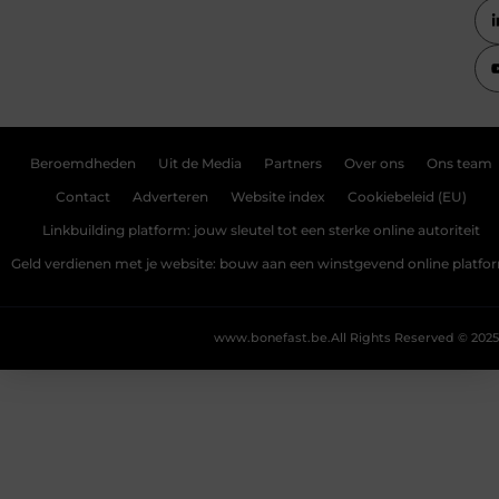
Beroemdheden
Uit de Media
Partners
Over ons
Ons team
Contact
Adverteren
Website index
Cookiebeleid (EU)
Linkbuilding platform: jouw sleutel tot een sterke online autoriteit
Geld verdienen met je website: bouw aan een winstgevend online platfo
www.bonefast.be.
All Rights Reserved © 2025