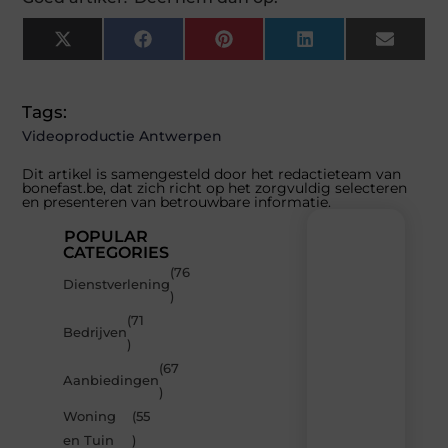
X
Facebook
Pinterest
LinkedIn
Email
(Twitter)
Tags:
Videoproductie Antwerpen
Dit artikel is samengesteld door het redactieteam van
bonefast.be, dat zich richt op het zorgvuldig selecteren
en presenteren van betrouwbare informatie.
POPULAR
CATEGORIES
(76
Recente
Dienstverlening
)
berichten
(71
Laat
Bedrijven
)
je
inspireren
(67
Aanbiedingen
door
)
de
Woning
(55
nieuwste
artikelen
en Tuin
)