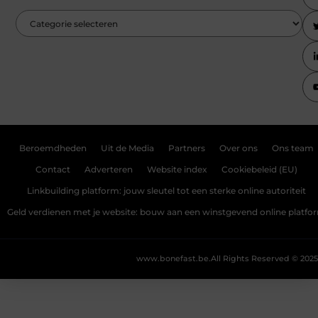
Beroemdheden
Uit de Media
Partners
Over ons
Ons team
Contact
Adverteren
Website index
Cookiebeleid (EU)
Linkbuilding platform: jouw sleutel tot een sterke online autoriteit
Geld verdienen met je website: bouw aan een winstgevend online platfo
www.bonefast.be.
All Rights Reserved © 2025