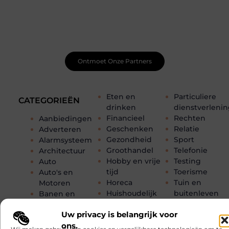
Net begonnen met bloggen? Je staat er niet alleen voor!
Sluit je aan bij een ondersteunende community waar je
leert, groeit en ontdekt. Krijg tips, feedback en inspiratie
van andere beginnende én ervaren bloggers.
Ontmoet Onze Partners
Eten en
Particuliere
CATEGORIEËN
drinken
dienstverleni
Financieel
Rechten
Aanbiedingen
Geschenken
Relatie
Adverteren
Gezondheid
Sport
Alarmsysteem
Groothandel
Telefonie
Architectuur
Hobby en vrije
Testing
Auto
tijd
Toerisme
Auto's en
Horeca
Tuin en
Motoren
Huishoudelijk
buitenleven
Banen en
Industrie
Tweewielers
opleidingen
Uw privacy is belangrijk voor
Internet
Vakantie
Beauty en
ons.
Internet
Verbouwen
verzorging
Wij maken gebruik van cookies en vergelijkbare technologieën om te