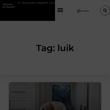
el: Waarom de psoas reageert op spanning
Hoe een slimme linkbuilding
Nieuwe
artikelen
Tag: luik