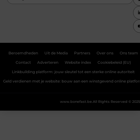
Beroemdheden
Uit de Media
Partners
Over ons
Ons team
Contact
Adverteren
Website index
Cookiebeleid (EU)
Linkbuilding platform: jouw sleutel tot een sterke online autoriteit
Geld verdienen met je website: bouw aan een winstgevend online platfo
www.bonefast.be.
All Rights Reserved © 2025