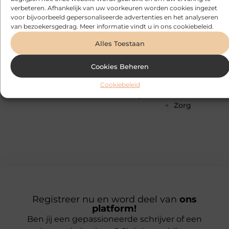
Management
transport
verbeteren. Afhankelijk van uw voorkeuren worden cookies ingezet
Blog
voor bijvoorbeeld gepersonaliseerde advertenties en het analyseren
Marketing
Webdesign
Cadeau
van bezoekersgedrag. Meer informatie vindt u in ons cookiebeleid.
Media
Wijn
Dienstverlening
Meubels
Winkelen
Dieren
Alles Toestaan
Mode en
Woning en Tui
Electronica en
Kleding
Woningen
Computers
Cookies Beheren
Motor
Zakelijk
Energie
Muziek
Zakelijke
Entertainment
Cookiebeleid
Onderwijs
dienstverleni
Zorg
Registreer nu en word deel van
ons
platform!
Ben jij een gepassioneerde schrijver of een