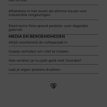
Aftakdoos in het zwart als slimme keuze voor
industriële omgevingen
Elektrische fiets speed pedelec voor dagelijks
gebruik
MEDIA EN BEROEMDHEDEN
Altijd voorbereid de collegezaal in
Gossip verhalen om niet te missen
Hoe verdien je nu juist geld met Youtube?
Laat je eigen posters drukken
Word onderdeel van een actieve blogcommunity
Net begonnen met bloggen? Je staat er niet alleen voor!