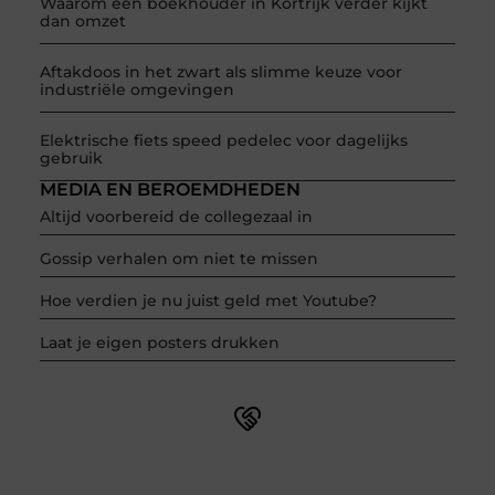
Waarom een boekhouder in Kortrijk verder kijkt
dan omzet
Aftakdoos in het zwart als slimme keuze voor
industriële omgevingen
Elektrische fiets speed pedelec voor dagelijks
gebruik
MEDIA EN BEROEMDHEDEN
Altijd voorbereid de collegezaal in
Gossip verhalen om niet te missen
Hoe verdien je nu juist geld met Youtube?
Laat je eigen posters drukken
Word onderdeel van een actieve blogcommunity