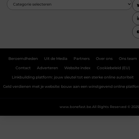
Beroemdheden
Uit de Media
Partners
Over ons
Ons team
Contact
Adverteren
Website index
Cookiebeleid (EU)
Linkbuilding platform: jouw sleutel tot een sterke online autoriteit
Geld verdienen met je website: bouw aan een winstgevend online platfo
www.bonefast.be.
All Rights Reserved © 2025