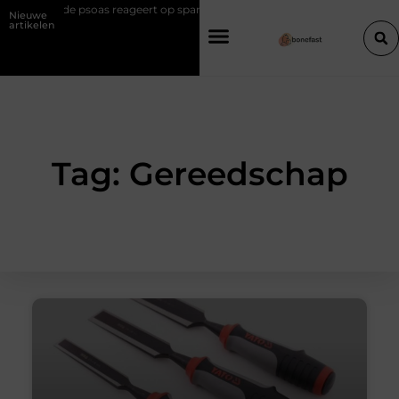
: Waarom de psoas reageert op spanning
Hoe een slimme linkbuilding s
Nieuwe
artikelen
Tag: Gereedschap