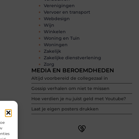
Verenigingen
Vervoer en transport
Webdesign
Wijn
Winkelen
Woning en Tuin
Woningen
Zakelijk
Zakelijke dienstverlening
Zorg
MEDIA EN BEROEMDHEDEN
Altijd voorbereid de collegezaal in
Gossip verhalen om niet te missen
Hoe verdien je nu juist geld met Youtube?
Laat je eigen posters drukken
hoe
uw
nties