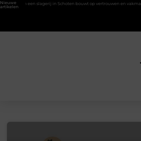
Nieuwe
 een slagerij in Schoten bouwt op vertrouwen en vakmanschap
artikelen