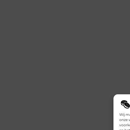
Wij m
onze 
voork