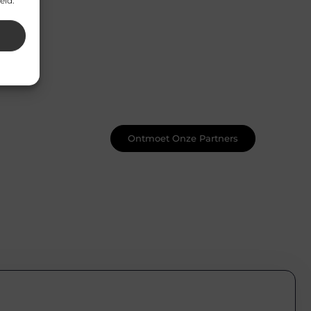
eid.
Word onderdeel van een actieve
blogcommunity
Net begonnen met bloggen? Je staat
er niet alleen voor! Sluit je aan bij een
ondersteunende community waar je
leert, groeit en ontdekt. Krijg tips,
feedback en inspiratie van andere
beginnende én ervaren bloggers.
Ontmoet Onze Partners