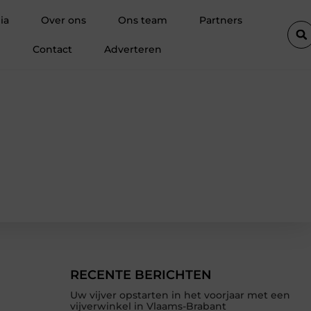
De diepe spier van de ziel: Waarom de psoas reageert op spannin
ia
Over ons
Ons team
Partners
Contact
Adverteren
n
RECENTE BERICHTEN
Uw vijver opstarten in het voorjaar met een
vijverwinkel in Vlaams-Brabant