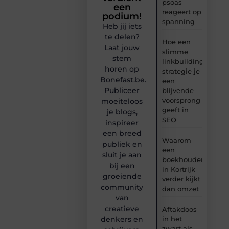
psoas
een
reageert op
podium!
spanning
Heb jij iets
te delen?
Hoe een
Laat jouw
slimme
stem
linkbuilding
horen op
strategie je
Bonefast.be.
een
Publiceer
blijvende
voorsprong
moeiteloos
geeft in
je blogs,
SEO
inspireer
een breed
Waarom
publiek en
een
sluit je aan
boekhouder
bij een
in Kortrijk
groeiende
verder kijkt
community
dan omzet
van
creatieve
Aftakdoos
denkers en
in het
zwart als