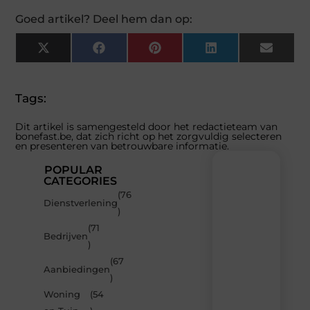
Goed artikel? Deel hem dan op:
X
Facebook
Pinterest
LinkedIn
Email
(Twitter)
Tags:
Dit artikel is samengesteld door het redactieteam van
bonefast.be, dat zich richt op het zorgvuldig selecteren
en presenteren van betrouwbare informatie.
POPULAR
CATEGORIES
(76
Recente
Dienstverlening
)
berichten
(71
Laat
Bedrijven
)
je
inspireren
(67
Aanbiedingen
door
)
de
Woning
(54
nieuwste
artikelen