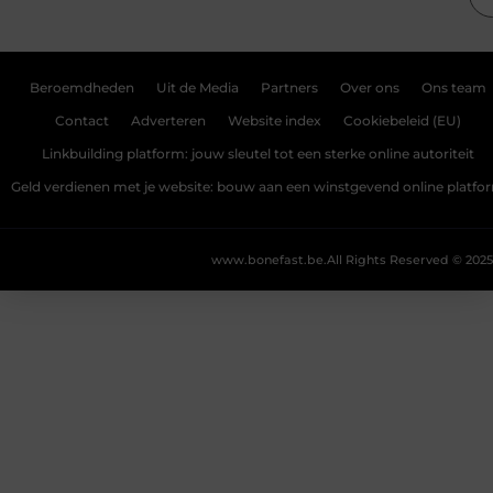
Beroemdheden
Uit de Media
Partners
Over ons
Ons team
Contact
Adverteren
Website index
Cookiebeleid (EU)
Linkbuilding platform: jouw sleutel tot een sterke online autoriteit
Geld verdienen met je website: bouw aan een winstgevend online platfo
www.bonefast.be.
All Rights Reserved © 2025