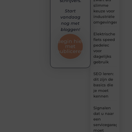
schrijvers.
slimme
Start
keuze voor
industriële
vandaag
omgevingen
nog met
bloggen!
Elektrische
fiets speed
Begin hier
pedelec
met
voor
publiceren
dagelijks
gebruik
SEO leren:
dit zijn de
basics die
je moet
kennen
Signalen
dat u naar
een
servicegarage
moet