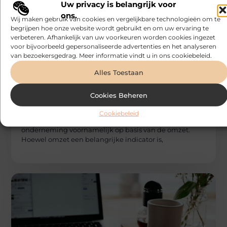
Gerelateerde artikelen
die u mogelijk
Uw privacy is belangrijk voor
interesseren
ons.
Wij maken gebruik van cookies en vergelijkbare technologieën om te
begrijpen hoe onze website wordt gebruikt en om uw ervaring te
verbeteren. Afhankelijk van uw voorkeuren worden cookies ingezet
voor bijvoorbeeld gepersonaliseerde advertenties en het analyseren
van bezoekersgedrag. Meer informatie vindt u in ons cookiebeleid.
Alles Toestaan
FINANCIEEL
Cookies Beheren
Bonefast
Waarom een boekhouder in Kortrijk verder
kijkt dan omzet
Cookiebeleid
Veel ondernemers beoordelen de prestaties van hun
onderneming voornamelijk op basis van de omzet.
Hoewel omzet een belangrijke indicator is,