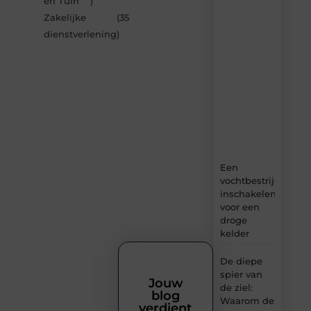
en Tuin
)
van
Zakelijke
(35
Bonefast.be
dienstverlening
)
–
dagelijks
verse
content,
boordevol
ideeën,
tips
en
inzichten.
Een
vochtbestrijdingsbe
inschakelen
voor een
droge
kelder
De diepe
spier van
Jouw
de ziel:
blog
Waarom de
verdient