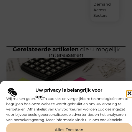
Demand
Across
Sectors
Gerelateerde artikelen
die u mogelijk
interesseren
Uw privacy is belangrijk voor
ons.
Wij maken gebruik van cookies en vergelijkbare technologieën om te
FINANCIEEL
begrijpen hoe onze website wordt gebruikt en om uw ervaring te
Bonefast
Waarom een boekhouder in Kortrijk verder
verbeteren. Afhankelijk van uw voorkeuren worden cookies ingezet
kijkt dan omzet
voor bijvoorbeeld gepersonaliseerde advertenties en het analyseren
Veel ondernemers beoordelen de prestaties van hun
van bezoekersgedrag. Meer informatie vindt u in ons cookiebeleid.
onderneming voornamelijk op basis van de omzet.
Hoewel omzet een belangrijke indicator is,
Alles Toestaan