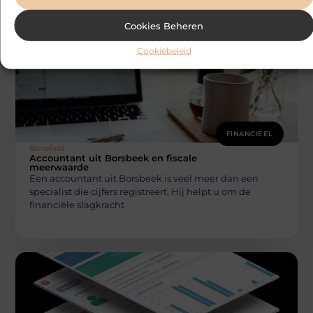
Cookies Beheren
Cookiebeleid
FINANCIEEL
Bonefast
Accountant uit Borsbeek en fiscale
meerwaarde
Een accountant uit Borsbeek is veel meer dan een
specialist die cijfers registreert. Hij helpt u om de
financiële slagkracht