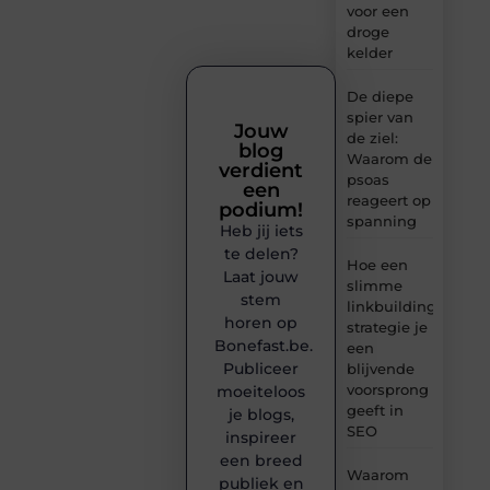
voor een
droge
kelder
De diepe
spier van
Jouw
de ziel:
blog
Waarom de
verdient
psoas
een
reageert op
podium!
spanning
Heb jij iets
te delen?
Hoe een
Laat jouw
slimme
stem
linkbuilding
horen op
strategie je
Bonefast.be.
een
Publiceer
blijvende
voorsprong
moeiteloos
geeft in
je blogs,
SEO
inspireer
een breed
Waarom
publiek en