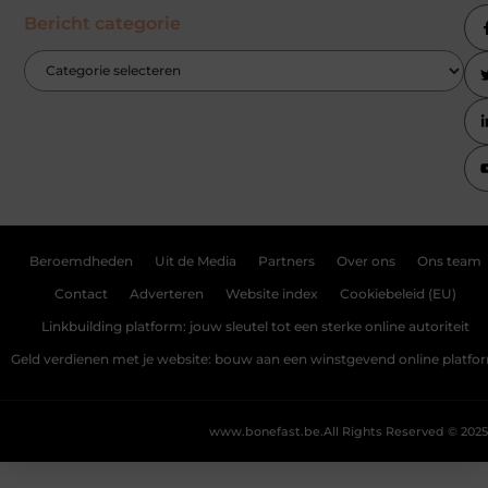
Bericht categorie
Beroemdheden
Uit de Media
Partners
Over ons
Ons team
Contact
Adverteren
Website index
Cookiebeleid (EU)
Linkbuilding platform: jouw sleutel tot een sterke online autoriteit
Geld verdienen met je website: bouw aan een winstgevend online platfo
www.bonefast.be.
All Rights Reserved © 2025