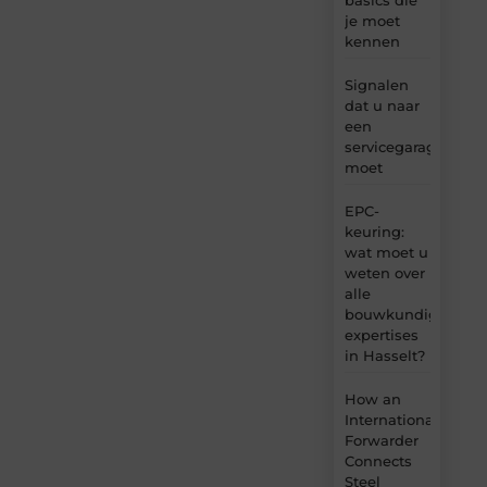
je moet
kennen
Signalen
dat u naar
een
servicegarage
moet
EPC-
keuring:
wat moet u
weten over
alle
bouwkundige
expertises
in Hasselt?
How an
International
Forwarder
Connects
Steel