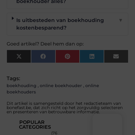
boekhouder alles?
Is uitbesteden van boekhouding
▼
kostenbesparend?
Goed artikel? Deel hem dan op:
X
Facebook
Pinterest
LinkedIn
Email
(Twitter)
Tags:
boekhouding
,
online boekhouder
,
online
boekhouders
Dit artikel is samengesteld door het redactieteam van
bonefast.be, dat zich richt op het zorgvuldig selecteren
en presenteren van betrouwbare informatie.
POPULAR
CATEGORIES
(76