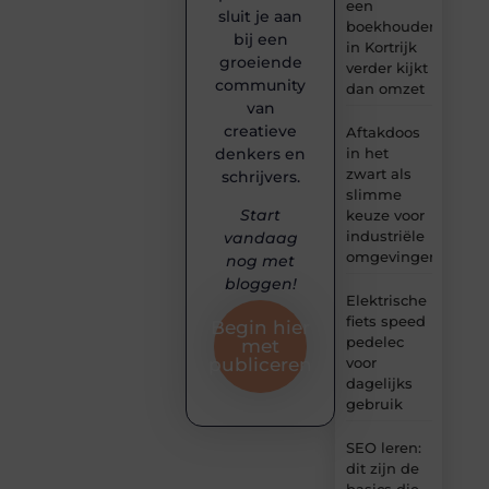
een
sluit je aan
boekhouder
bij een
in Kortrijk
groeiende
verder kijkt
community
dan omzet
van
creatieve
Aftakdoos
denkers en
in het
zwart als
schrijvers.
slimme
Start
keuze voor
industriële
vandaag
omgevingen
nog met
bloggen!
Elektrische
fiets speed
Begin hier
pedelec
met
voor
publiceren
dagelijks
gebruik
SEO leren:
dit zijn de
basics die