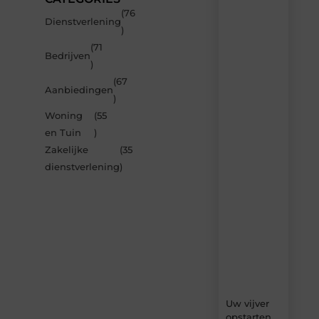
(76
Recente
Dienstverlening
)
berichten
(71
Laat
Bedrijven
)
je
inspireren
(67
Aanbiedingen
door
)
de
Woning
(55
nieuwste
artikelen
en Tuin
)
van
Zakelijke
(35
Bonefast.be
dienstverlening
)
–
dagelijks
verse
content,
boordevol
ideeën,
tips
en
inzichten.
Uw vijver
opstarten