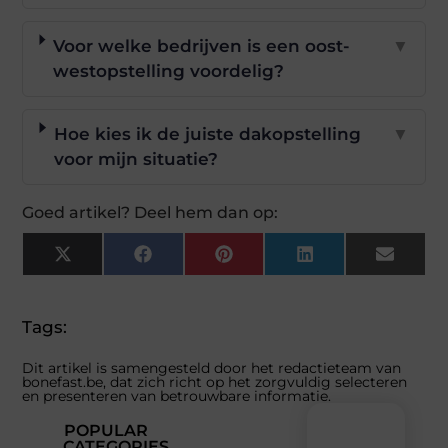
Voor welke bedrijven is een oost-
▼
westopstelling voordelig?
Hoe kies ik de juiste dakopstelling
▼
voor mijn situatie?
Goed artikel? Deel hem dan op:
X
Facebook
Pinterest
LinkedIn
Email
(Twitter)
Tags:
Dit artikel is samengesteld door het redactieteam van
bonefast.be, dat zich richt op het zorgvuldig selecteren
en presenteren van betrouwbare informatie.
POPULAR
CATEGORIES