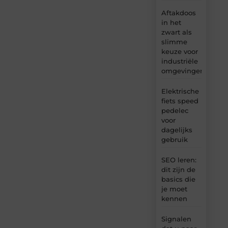
Aftakdoos
in het
zwart als
slimme
keuze voor
industriële
omgevingen
Elektrische
fiets speed
pedelec
voor
dagelijks
gebruik
SEO leren:
dit zijn de
basics die
je moet
kennen
Signalen