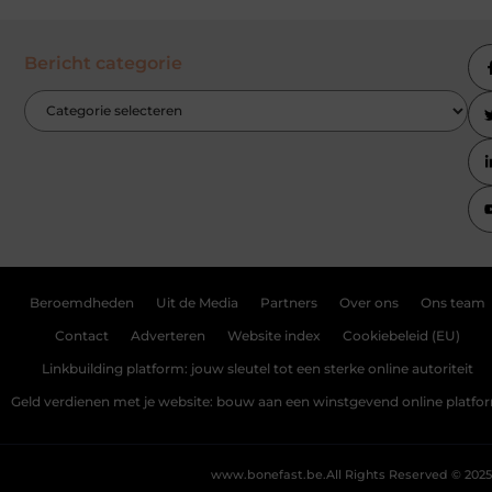
Bericht categorie
Beroemdheden
Uit de Media
Partners
Over ons
Ons team
Contact
Adverteren
Website index
Cookiebeleid (EU)
Linkbuilding platform: jouw sleutel tot een sterke online autoriteit
Geld verdienen met je website: bouw aan een winstgevend online platfo
www.bonefast.be.
All Rights Reserved © 2025