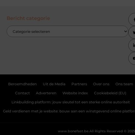
Bericht categorie
Beroemdheden
Uit de Media
Partners
Over ons
Ons team
Contact
Adverteren
Website index
Cookiebeleid (EU)
Linkbuilding platform: jouw sleutel tot een sterke online autoriteit
Geld verdienen met je website: bouw aan een winstgevend online platfo
www.bonefast.be.
All Rights Reserved © 2025