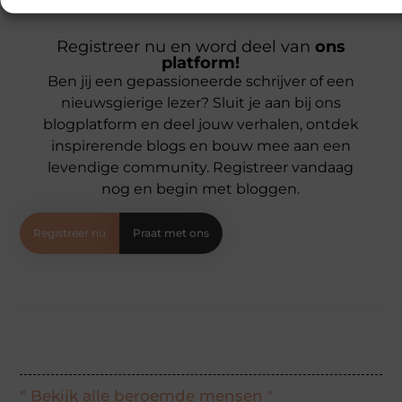
Registreer nu en word deel van
ons
platform!
Ben jij een gepassioneerde schrijver of een
nieuwsgierige lezer? Sluit je aan bij ons
blogplatform en deel jouw verhalen, ontdek
inspirerende blogs en bouw mee aan een
levendige community. Registreer vandaag
nog en begin met bloggen.
Registreer nu
Praat met ons
" Bekijk alle beroemde mensen "