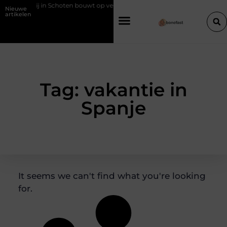
 slagerij in Schoten bouwt op vertrouwen en vakmanschap
Een voch
Nieuwe
artikelen
Tag: vakantie in
Spanje
It seems we can't find what you're looking
for.