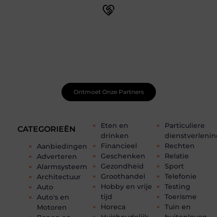
Word onderdeel van een actieve blogcommunity
Net begonnen met bloggen? Je staat er niet alleen voor!
Sluit je aan bij een ondersteunende community waar je
leert, groeit en ontdekt. Krijg tips, feedback en inspiratie
van andere beginnende én ervaren bloggers.
Ontmoet Onze Partners
Eten en
Particuliere
CATEGORIEËN
drinken
dienstverleni
Financieel
Rechten
Aanbiedingen
Geschenken
Relatie
Adverteren
Gezondheid
Sport
Alarmsysteem
Groothandel
Telefonie
Architectuur
Hobby en vrije
Testing
Auto
tijd
Toerisme
Auto's en
Horeca
Tuin en
Motoren