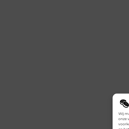
Wij m
onze 
voork