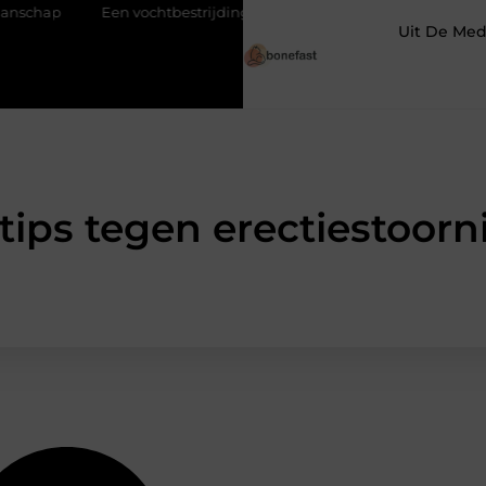
Een vochtbestrijdingsbedrijf inschakelen voor een droge kelder
Uit De Med
 tips tegen erectiestoorn