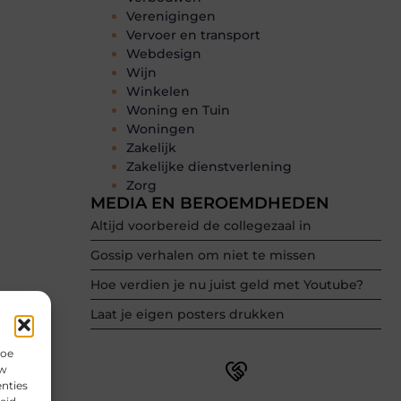
Verenigingen
Vervoer en transport
Webdesign
Wijn
Winkelen
Woning en Tuin
Woningen
Zakelijk
Zakelijke dienstverlening
Zorg
MEDIA EN BEROEMDHEDEN
Altijd voorbereid de collegezaal in
Gossip verhalen om niet te missen
Hoe verdien je nu juist geld met Youtube?
Laat je eigen posters drukken
hoe
uw
nties