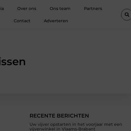
De diepe spier van de ziel: Waarom de psoas reageert op spanni
ia
Over ons
Ons team
Partners
Contact
Adverteren
issen
RECENTE BERICHTEN
Uw vijver opstarten in het voorjaar met een
vijverwinkel in Vlaams-Brabant