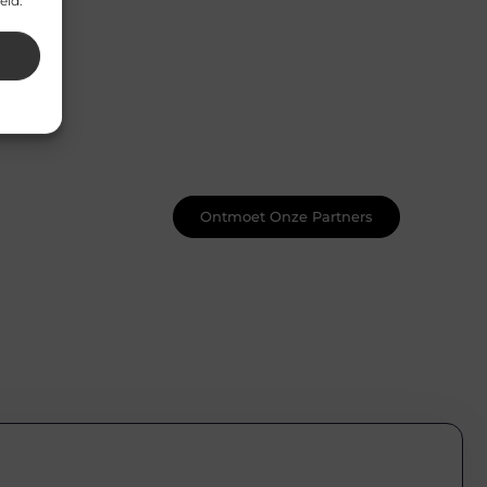
eid.
Word onderdeel van een actieve
blogcommunity
Net begonnen met bloggen? Je staat
er niet alleen voor! Sluit je aan bij een
ondersteunende community waar je
leert, groeit en ontdekt. Krijg tips,
feedback en inspiratie van andere
beginnende én ervaren bloggers.
Ontmoet Onze Partners