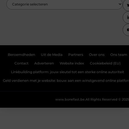
Beroemdheden
Uit de Media
Partners
Over ons
Ons team
Contact
Adverteren
Website index
Cookiebeleid (EU)
Linkbuilding platform: jouw sleutel tot een sterke online autoriteit
Geld verdienen met je website: bouw aan een winstgevend online platfo
www.bonefast.be.
All Rights Reserved © 2025