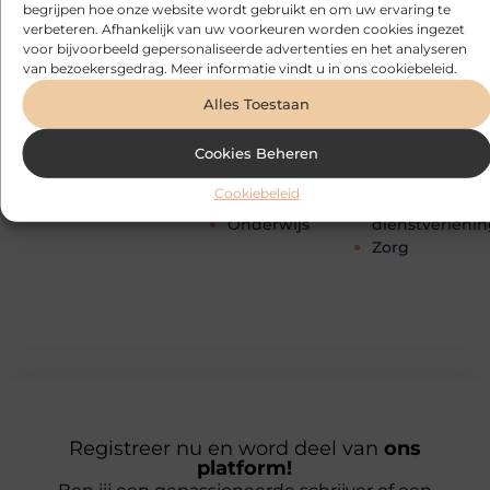
begrijpen hoe onze website wordt gebruikt en om uw ervaring te
Kinderen
Vervoer en
Bloemen
verbeteren. Afhankelijk van uw voorkeuren worden cookies ingezet
Management
transport
Blog
voor bijvoorbeeld gepersonaliseerde advertenties en het analyseren
Marketing
Webdesign
Cadeau
van bezoekersgedrag. Meer informatie vindt u in ons cookiebeleid.
Media
Wijn
Dienstverlening
Alles Toestaan
Meubels
Winkelen
Dieren
Mode en
Woning en Tui
Electronica en
Cookies Beheren
Kleding
Woningen
Computers
Motor
Zakelijk
Energie
Cookiebeleid
Muziek
Zakelijke
Entertainment
Onderwijs
dienstverleni
Zorg
Registreer nu en word deel van
ons
platform!