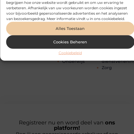
begrijpen hoe onze website wordt gebruikt en om uw ervaring te
Kinderen
Vervoer en
Bloemen
verbeteren. Afhankelijk van uw voorkeuren worden cookies ingezet
Management
transport
Blog
voor bijvoorbeeld gepersonaliseerde advertenties en het analyseren
Marketing
Webdesign
Cadeau
van bezoekersgedrag. Meer informatie vindt u in ons cookiebeleid.
Media
Wijn
Dienstverlening
Alles Toestaan
Meubels
Winkelen
Dieren
Mode en
Woning en Tui
Electronica en
Cookies Beheren
Kleding
Woningen
Computers
Motor
Zakelijk
Energie
Cookiebeleid
Muziek
Zakelijke
Entertainment
Onderwijs
dienstverleni
Zorg
Registreer nu en word deel van
ons
platform!