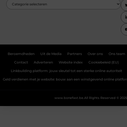
Beroemdheden
Uit de Media
Partners
Over ons
Ons team
Contact
Adverteren
Website index
Cookiebeleid (EU)
Linkbuilding platform: jouw sleutel tot een sterke online autoriteit
Geld verdienen met je website: bouw aan een winstgevend online platfo
www.bonefast.be.
All Rights Reserved © 2025