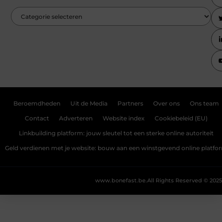
Beroemdheden
Uit de Media
Partners
Over ons
Ons team
Contact
Adverteren
Website index
Cookiebeleid (EU)
Linkbuilding platform: jouw sleutel tot een sterke online autoriteit
Geld verdienen met je website: bouw aan een winstgevend online platfo
www.bonefast.be.
All Rights Reserved © 2025