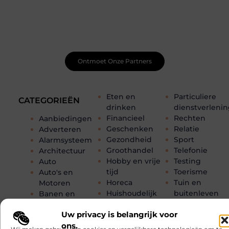
Net begonnen met bloggen? Je staat er niet alleen voor!
Sluit je aan bij een ondersteunende community waar je
leert, groeit en ontdekt. Krijg tips, feedback en inspiratie
van andere beginnende én ervaren bloggers.
Ontmoet Onze Partners
Eten en
Particuliere
CATEGORIEËN
drinken
dienstverleni
Financieel
Rechten
Aanbiedingen
Geschenken
Relatie
Adverteren
Gezondheid
Sport
Alarmsysteem
Groothandel
Telefonie
Architectuur
Hobby en vrije
Testing
Auto
tijd
Toerisme
Auto's en
Horeca
Tuin en
Motoren
Huishoudelijk
buitenleven
Banen en
Industrie
Tweewielers
opleidingen
Uw privacy is belangrijk voor
Internet
Vakantie
Beauty en
ons.
Internet
Verbouwen
verzorging
Wij maken gebruik van cookies en vergelijkbare technologieën om te