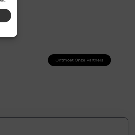
eid.
Word onderdeel van een actieve
blogcommunity
Net begonnen met bloggen? Je staat
er niet alleen voor! Sluit je aan bij een
ondersteunende community waar je
leert, groeit en ontdekt. Krijg tips,
feedback en inspiratie van andere
beginnende én ervaren bloggers.
Ontmoet Onze Partners