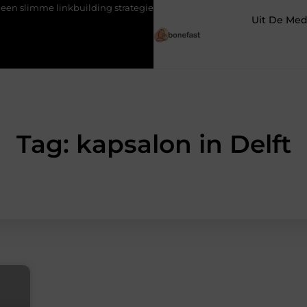
e linkbuilding strategie je een blijvende voorsprong geeft in SEO
Uit De Med
Tag: kapsalon in Delft