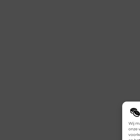
Wij m
onze 
voork