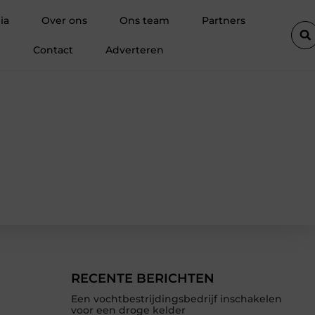
Waarom een boekhouder in Kortrijk verder kijkt dan omzet
ia
Over ons
Ons team
Partners
Contact
Adverteren
RECENTE BERICHTEN
Een vochtbestrijdingsbedrijf inschakelen
voor een droge kelder