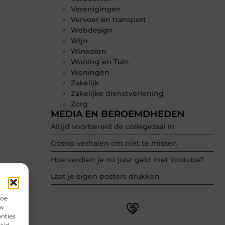
Verenigingen
Vervoer en transport
Webdesign
Wijn
Winkelen
Woning en Tuin
Woningen
Zakelijk
Zakelijke dienstverlening
Zorg
MEDIA EN BEROEMDHEDEN
Altijd voorbereid de collegezaal in
Gossip verhalen om niet te missen
Hoe verdien je nu juist geld met Youtube?
Laat je eigen posters drukken
hoe
uw
nties