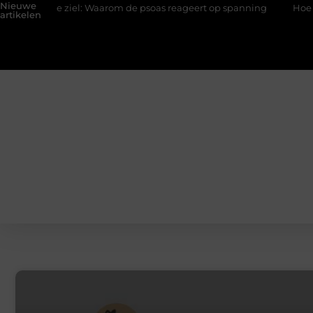
Nieuwe
n de ziel: Waarom de psoas reageert op spanning
Hoe een slimm
artikelen