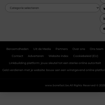
Beroemdheden
Uit de Media
Partners
Over ons
Ons team
Contact
Adverteren
Website index
Cookiebeleid (EU)
Linkbuilding platform: jouw sleutel tot een sterke online autoriteit
Geld verdienen met je website: bouw aan een winstgevend online platfo
www.bonefast.be.
All Rights Reserved © 2025