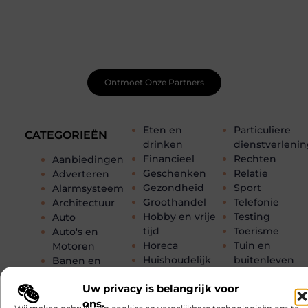
Net begonnen met bloggen? Je staat er niet alleen voor!
Sluit je aan bij een ondersteunende community waar je
leert, groeit en ontdekt. Krijg tips, feedback en inspiratie
van andere beginnende én ervaren bloggers.
Ontmoet Onze Partners
Eten en
Particuliere
CATEGORIEËN
drinken
dienstverleni
Financieel
Rechten
Aanbiedingen
Geschenken
Relatie
Adverteren
Gezondheid
Sport
Alarmsysteem
Groothandel
Telefonie
Architectuur
Hobby en vrije
Testing
Auto
tijd
Toerisme
Auto's en
Horeca
Tuin en
Motoren
Huishoudelijk
buitenleven
Banen en
Industrie
Tweewielers
opleidingen
Uw privacy is belangrijk voor
Internet
Vakantie
Beauty en
ons.
Internet
Verbouwen
verzorging
Wij maken gebruik van cookies en vergelijkbare technologieën om te