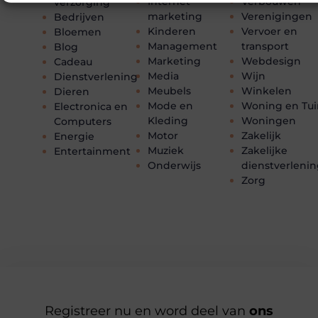
Internet
Verbouwen
verzorging
marketing
Verenigingen
Bedrijven
Kinderen
Vervoer en
Bloemen
Management
transport
Blog
Marketing
Webdesign
Cadeau
Media
Wijn
Dienstverlening
Meubels
Winkelen
Dieren
Mode en
Woning en Tui
Electronica en
Kleding
Woningen
Computers
Motor
Zakelijk
Energie
Muziek
Zakelijke
Entertainment
Onderwijs
dienstverleni
Zorg
Registreer nu en word deel van
ons