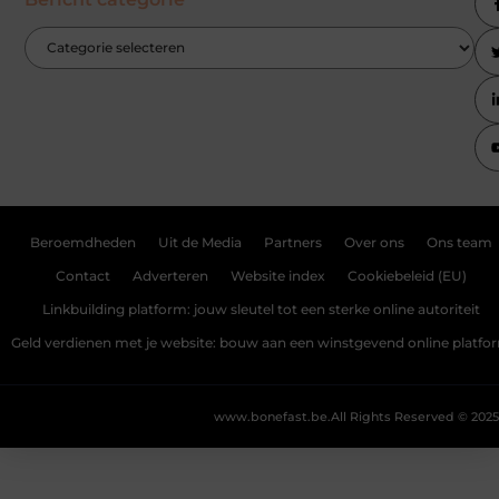
Beroemdheden
Uit de Media
Partners
Over ons
Ons team
Contact
Adverteren
Website index
Cookiebeleid (EU)
Linkbuilding platform: jouw sleutel tot een sterke online autoriteit
Geld verdienen met je website: bouw aan een winstgevend online platfo
www.bonefast.be.
All Rights Reserved © 2025