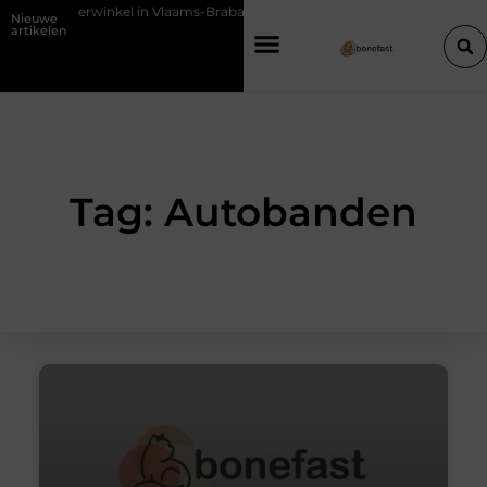
 een vijverwinkel in Vlaams-Brabant
Waarom een slagerij in Schoten
Nieuwe
artikelen
Tag: Autobanden