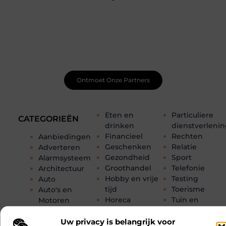
Word onderdeel van een actieve blogcommunity
Net begonnen met bloggen? Je staat er niet alleen voor!
Sluit je aan bij een ondersteunende community waar je
leert, groeit en ontdekt. Krijg tips, feedback en inspiratie
van andere beginnende én ervaren bloggers.
Ontmoet Onze Partners
Eten en
Particuliere
CATEGORIEËN
drinken
dienstverleni
Financieel
Rechten
Aanbiedingen
Geschenken
Relatie
Adverteren
Gezondheid
Sport
Alarmsysteem
Groothandel
Telefonie
Architectuur
Hobby en vrije
Testing
Auto
tijd
Toerisme
Auto's en
Horeca
Tuin en
Motoren
Huishoudelijk
buitenleven
Banen en
Industrie
Tweewielers
opleidingen
Uw privacy is belangrijk voor