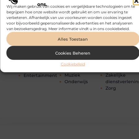
Internet
Vakantie
Beauty en
ons.
Wij maken gebruik van cookies en vergelijkbare technologieën om te
Internet
Verbouwen
verzorging
begrijpen hoe onze website wordt gebruikt en om uw ervaring te
marketing
Verenigingen
Bedrijven
verbeteren. Afhankelijk van uw voorkeuren worden cookies ingezet
Kinderen
Vervoer en
Bloemen
voor bijvoorbeeld gepersonaliseerde advertenties en het analyseren
van bezoekersgedrag. Meer informatie vindt u in ons cookiebeleid.
Management
transport
Blog
Marketing
Webdesign
Cadeau
Alles Toestaan
Media
Wijn
Dienstverlening
Meubels
Winkelen
Dieren
Cookies Beheren
Mode en
Woning en Tui
Electronica en
Kleding
Woningen
Computers
Cookiebeleid
Motor
Zakelijk
Energie
Muziek
Zakelijke
Entertainment
Onderwijs
dienstverleni
Zorg