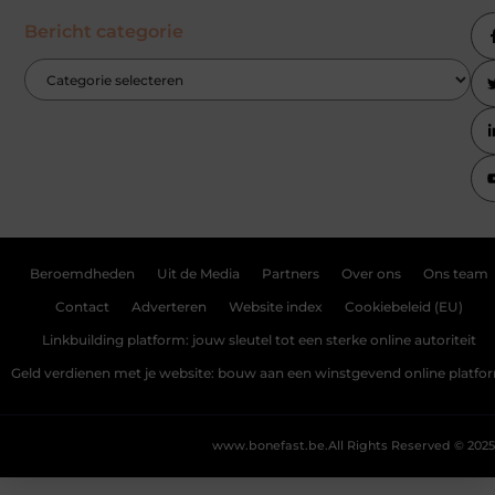
Bericht categorie
Beroemdheden
Uit de Media
Partners
Over ons
Ons team
Contact
Adverteren
Website index
Cookiebeleid (EU)
Linkbuilding platform: jouw sleutel tot een sterke online autoriteit
Geld verdienen met je website: bouw aan een winstgevend online platfo
www.bonefast.be.
All Rights Reserved © 2025