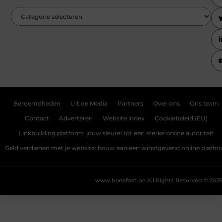
Beroemdheden
Uit de Media
Partners
Over ons
Ons team
Contact
Adverteren
Website index
Cookiebeleid (EU)
Linkbuilding platform: jouw sleutel tot een sterke online autoriteit
Geld verdienen met je website: bouw aan een winstgevend online platfo
www.bonefast.be.
All Rights Reserved © 2025