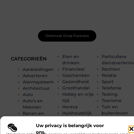
Net begonnen met bloggen? Je staat er niet alleen voor!
Sluit je aan bij een ondersteunende community waar je
leert, groeit en ontdekt. Krijg tips, feedback en inspiratie
van andere beginnende én ervaren bloggers.
Ontmoet Onze Partners
Eten en
Particuliere
CATEGORIEËN
drinken
dienstverleni
Financieel
Rechten
Aanbiedingen
Geschenken
Relatie
Adverteren
Gezondheid
Sport
Alarmsysteem
Groothandel
Telefonie
Architectuur
Hobby en vrije
Testing
Auto
tijd
Toerisme
Auto's en
Horeca
Tuin en
Motoren
Huishoudelijk
buitenleven
Banen en
Industrie
Tweewielers
opleidingen
Uw privacy is belangrijk voor
Internet
Vakantie
Beauty en
ons.
Internet
Verbouwen
verzorging
Wij maken gebruik van cookies en vergelijkbare technologieën om te