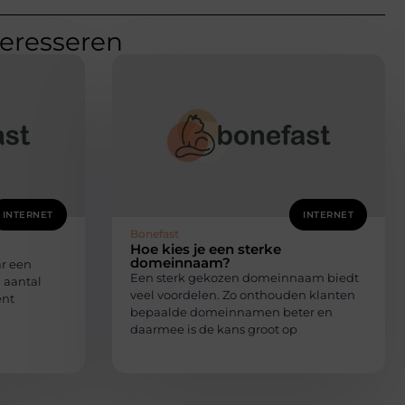
teresseren
INTERNET
INTERNET
Bonefast
Hoe kies je een sterke
domeinnaam?
r een
Een sterk gekozen domeinnaam biedt
n aantal
veel voordelen. Zo onthouden klanten
ent
bepaalde domeinnamen beter en
daarmee is de kans groot op