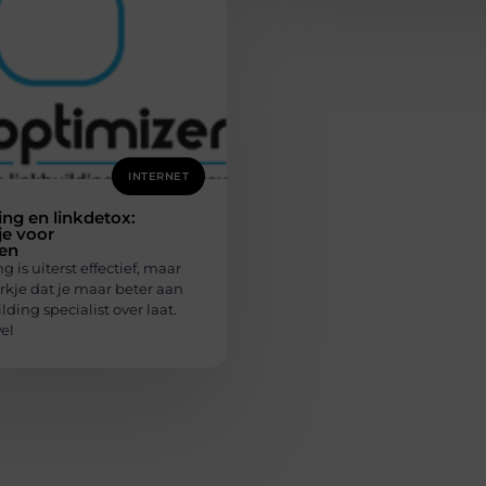
INTERNET
ing en linkdetox:
je voor
ten
g is uiterst effectief, maar
rkje dat je maar beter aan
lding specialist over laat.
el