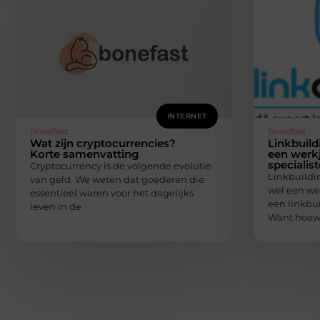
INTERNET
Bonefast
Bonefast
Wat zijn cryptocurrencies?
Linkbuild
Korte samenvatting
een werk
specialis
Cryptocurrency is de volgende evolutie
Linkbuildin
van geld. We weten dat goederen die
wel een we
essentieel waren voor het dagelijks
een linkbui
leven in de
Want hoew