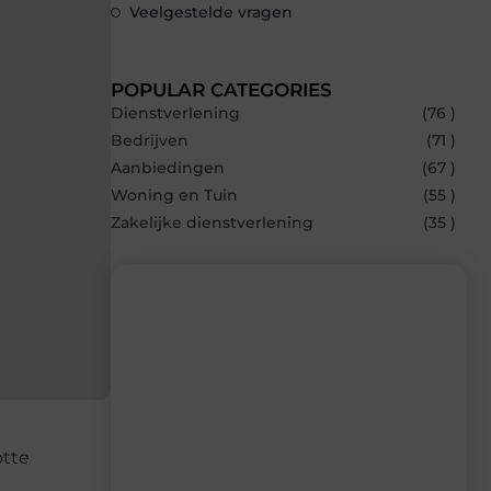
Veelgestelde vragen
POPULAR CATEGORIES
Dienstverlening
(76 )
Bedrijven
(71 )
Aanbiedingen
(67 )
Woning en Tuin
(55 )
Zakelijke dienstverlening
(35 )
Recente berichten
Laat je inspireren door de nieuwste
artikelen van Bonefast.be – dagelijks
verse content, boordevol ideeën, tips en
otte
inzichten.