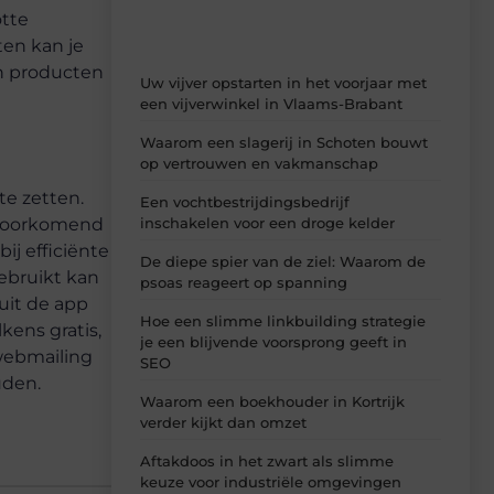
otte
ten kan je
un producten
Uw vijver opstarten in het voorjaar met
een vijverwinkel in Vlaams-Brabant
Waarom een slagerij in Schoten bouwt
op vertrouwen en vakmanschap
te zetten.
Een vochtbestrijdingsbedrijf
inschakelen voor een droge kelder
 voorkomend
ij efficiënte
De diepe spier van de ziel: Waarom de
ebruikt kan
psoas reageert op spanning
uit de app
Hoe een slimme linkbuilding strategie
kens gratis,
je een blijvende voorsprong geeft in
 webmailing
SEO
uden.
Waarom een boekhouder in Kortrijk
verder kijkt dan omzet
Aftakdoos in het zwart als slimme
keuze voor industriële omgevingen