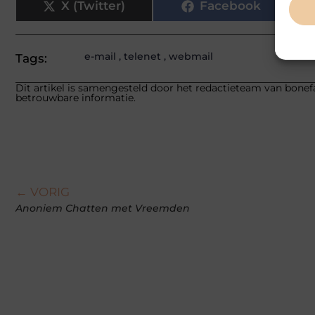
X (Twitter)
Facebook
e-mail
,
telenet
,
webmail
Tags:
Dit artikel is samengesteld door het redactieteam van bonefa
betrouwbare informatie.
← VORIG
Anoniem Chatten met Vreemden