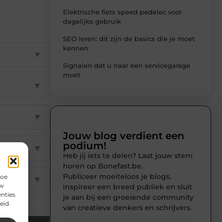
Elektrische fiets speed pedelec voor
dagelijks gebruik
SEO leren: dit zijn de basics die je moet
kennen
▼
Signalen dat u naar een servicegarage
moet
▼
▼
Jouw blog verdient een
podium!
▼
Heb jij iets te delen? Laat jouw stem
horen op Bonefast.be.
Publiceer moeiteloos je blogs,
hoe
▼
uw
inspireer een breed publiek en sluit
nties
je aan bij een groeiende community
eid.
van creatieve denkers en schrijvers.