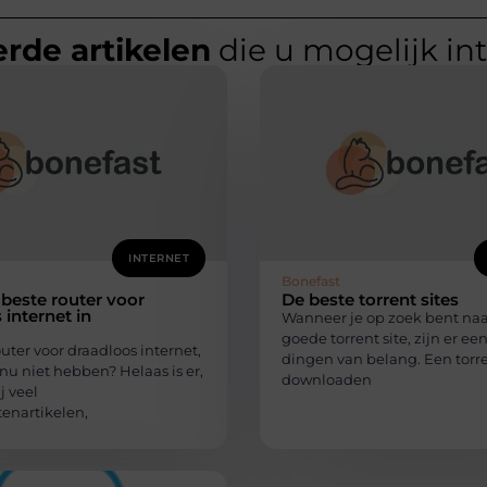
rde artikelen
die u mogelijk in
INTERNET
Bonefast
 beste router voor
De beste torrent sites
 internet in
Wanneer je op zoek bent naa
goede torrent site, zijn er ee
uter voor draadloos internet,
dingen van belang. Een torr
 nu niet hebben? Helaas is er,
downloaden
j veel
nartikelen,