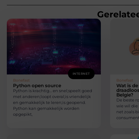
Gerelatee
INTERNET
Bonefast
Bonefast
Python open source
Wat is de
draadloos
Python is krachtig… en snel;speelt goed
Belgie?
met anderen;loopt overal;is vriendelijk
De beste ro
en gemakkelijk te leren;is geopend.
wie wil die
Python kan gemakkelijk worden
net zoals bi
opgepikt,
consumente