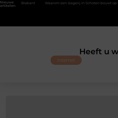
Nieuwe
ams-Brabant
Waarom een slagerij in Schoten bouwt op vertrou
artikelen
Heeft u 
Internet