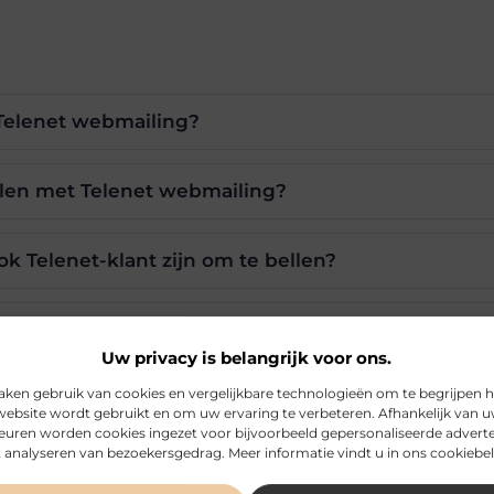
 Telenet webmailing?
ellen met Telenet webmailing?
k Telenet-klant zijn om te bellen?
e klantenservice van Telenet?
Uw privacy is belangrijk voor ons.
aken gebruik van cookies en vergelijkbare technologieën om te begrijpen 
en biedt Telenet nog meer?
website wordt gebruikt en om uw ervaring te verbeteren. Afhankelijk van 
euren worden cookies ingezet voor bijvoorbeeld gepersonaliseerde adverte
 analyseren van bezoekersgedrag. Meer informatie vindt u in ons cookiebel