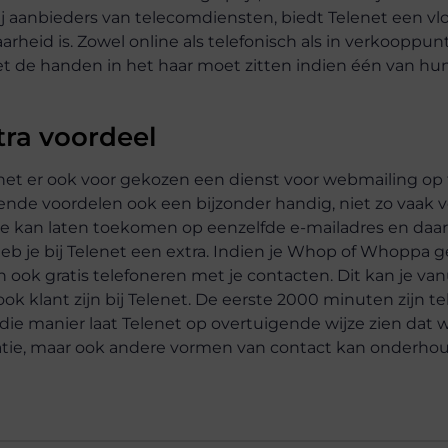
j aanbieders van telecomdiensten, biedt Telenet een vl
rheid is. Zowel online als telefonisch als in verkooppun
 met de handen in het haar moet zitten indien één van h
tra voordeel
net er ook voor gekozen een dienst voor webmailing op 
ende voordelen ook een bijzonder handig, niet zo vaak
e kan laten toekomen op eenzelfde e-mailadres en daarb
b je bij Telenet een extra. Indien je Whop of Whoppa g
 ook gratis telefoneren met je contacten. Dit kan je van
k klant zijn bij Telenet. De eerste 2000 minuten zijn tel
ie manier laat Telenet op overtuigende wijze zien dat
catie, maar ook andere vormen van contact kan onderho