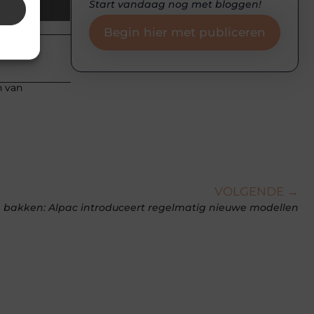
Start vandaag nog met bloggen!
Email
Begin hier met publiceren
n van
VOLGENDE →
en bakken: Alpac introduceert regelmatig nieuwe modellen