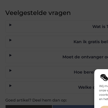
Veelgestelde vragen
Wat is
Kan ik gratis b
Moet de ontvanger oo
Hoe bereik ik d
Wij m
Welke dienst
onze 
voork
en het
Goed artikel? Deel hem dan op: