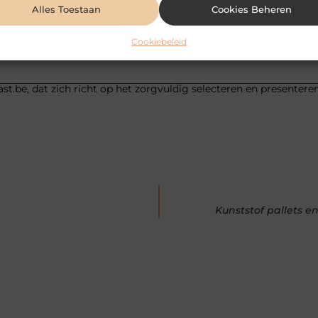
Pinterest
LinkedIn
Alles Toestaan
Cookies Beheren
Cookiebeleid
st.be, dat zich richt op het zorgvuldig selecteren en presentere
Kunststof pallets 