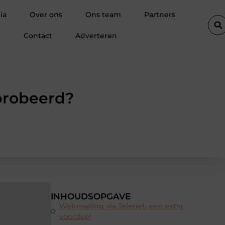
oor een droge kelder
De diepe spier van de ziel: Waarom de pso
ia
Over ons
Ons team
Partners
Contact
Adverteren
probeerd?
INHOUDSOPGAVE
Webmailing via Telenet: een extra
voordeel