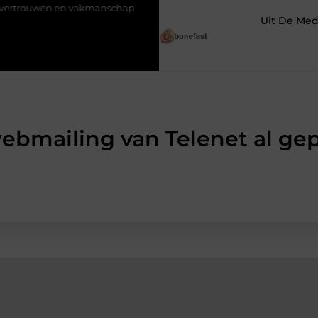
wen en vakmanschap
Een vochtbestrijdingsbedrijf inschakelen v
Uit De Med
webmailing van Telenet al ge