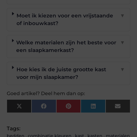
Moet ik kiezen voor een vrijstaande
▼
of inbouwkast?
Welke materialen zijn het beste voor
▼
een slaapkamerkast?
Hoe kies ik de juiste grootte kast
▼
voor mijn slaapkamer?
Goed artikel? Deel hem dan op:
X
Facebook
Pinterest
LinkedIn
Email
(Twitter)
Tags:
bedden
,
combinatie kleuren
,
kast
,
kasten
,
materialen