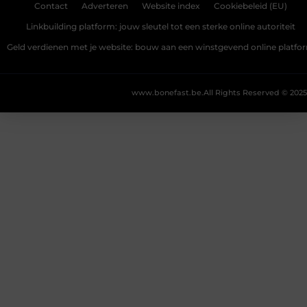
Contact
Adverteren
Website index
Cookiebeleid (EU)
Linkbuilding platform: jouw sleutel tot een sterke online autoriteit
Geld verdienen met je website: bouw aan een winstgevend online platfo
www.bonefast.be.
All Rights Reserved © 2025