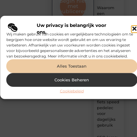
Begin hier
met
Waarom
publiceren
een
boekhouder
Uw privacy is belangrijk voor
in Kortrijk
verder kijkt
ons.
Wij maken gebruik van cookies en vergelijkbare technologieën om te
dan omzet
begrijpen hoe onze website wordt gebruikt en om uw ervaring te
verbeteren. Afhankelijk van uw voorkeuren worden cookies ingezet
Aftakdoos
voor bijvoorbeeld gepersonaliseerde advertenties en het analyseren
in het
van bezoekersgedrag. Meer informatie vindt u in ons cookiebeleid.
zwart als
Alles Toestaan
slimme
keuze voor
industriële
Cookies Beheren
omgevingen
Cookiebeleid
Elektrische
fiets speed
pedelec
voor
dagelijks
gebruik