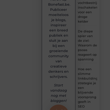
vochtbestrijdingsbe
Bonefast.be.
inschakelen
Publiceer
voor een
moeiteloos
droge
je blogs,
kelder
inspireer
een breed
De diepe
publiek en
spier van
sluit je aan
de ziel:
Waarom de
bij een
psoas
groeiende
reageert op
community
spanning
van
creatieve
Hoe een
denkers en
slimme
schrijvers.
linkbuilding
strategie je
Start
een
vandaag
blijvende
nog met
voorsprong
bloggen!
geeft in
SEO