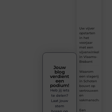
ideeën,
tips
en
inzichten.
Uw vijver
opstarten
in het
voorjaar
met een
vijverwinkel
in Vlaams-
Brabant
Jouw
blog
Waarom
verdient
een slagerij
een
in Schoten
podium!
bouwt op
Heb jij iets
vertrouwen
en
te delen?
vakmanschap
Laat jouw
stem
Een
horen op