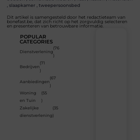
,
slaapkamer
,
tweepersoonsbed
Dit artikel is samengesteld door het redactieteam van
bonefast.be, dat zich richt op het zorgvuldig selecteren
en presenteren van betrouwbare informatie.
POPULAR
CATEGORIES
(76
Recente
Dienstverlening
)
berichten
(71
Laat
Bedrijven
)
je
inspireren
(67
Aanbiedingen
door
)
de
Woning
(55
nieuwste
artikelen
en Tuin
)
van
Zakelijke
(35
Bonefast.be
dienstverlening
)
–
dagelijks
verse
content,
boordevol