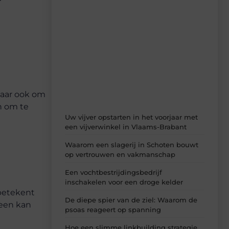
Recente berichten
Laat je inspireren door de nieuwste
artikelen van Bonefast.be – dagelijks
verse content, boordevol ideeën, tips en
inzichten.
maar ook om
n om te
Uw vijver opstarten in het voorjaar met
een vijverwinkel in Vlaams-Brabant
Waarom een slagerij in Schoten bouwt
op vertrouwen en vakmanschap
Een vochtbestrijdingsbedrijf
inschakelen voor een droge kelder
 betekent
De diepe spier van de ziel: Waarom de
heen kan
psoas reageert op spanning
Hoe een slimme linkbuilding strategie