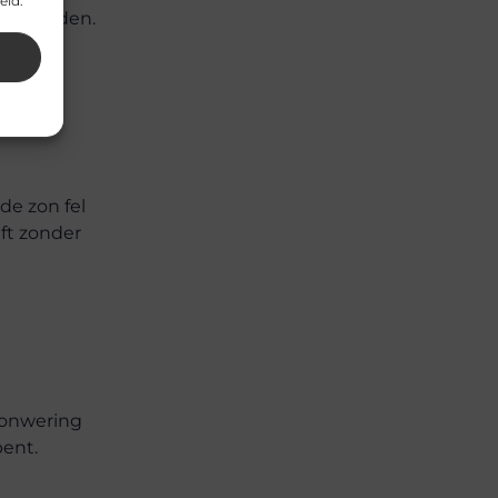
eid.
 te houden.
e zon fel
jft zonder
 zonwering
bent.