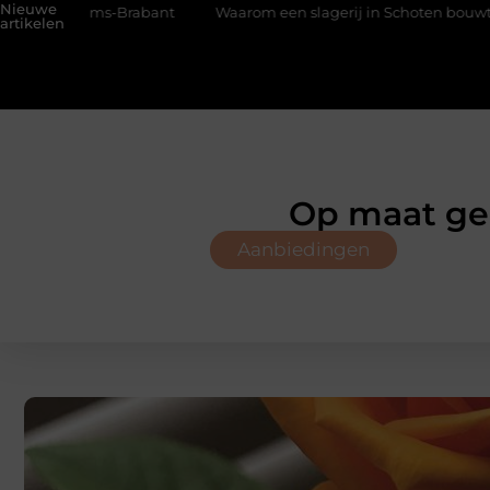
Nieuwe
ms-Brabant
Waarom een slagerij in Schoten bouwt op vertrouw
artikelen
Op maat gem
Aanbiedingen