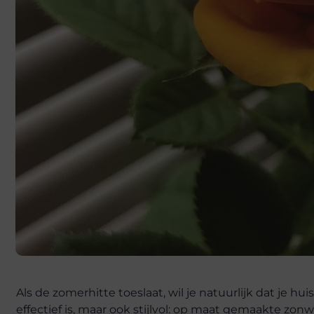
Als de zomerhitte toeslaat, wil je natuurlijk dat je hui
effectief is, maar ook stijlvol: op maat gemaakte zo