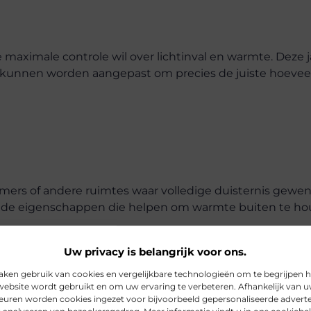
 maximale controle wil over lichtinval en warmte. Deze 
kunnen worden aangepast om precies de juiste hoeveel
amers of andere ruimtes waar volledige duisternis gewens
rende eigenschappen die helpen om warmte buiten te ho
Uw privacy is belangrijk voor ons.
ingssystemen
aken gebruik van cookies en vergelijkbare technologieën om te begrijpen 
website wordt gebruikt en om uw ervaring te verbeteren. Afhankelijk van 
euren worden cookies ingezet voor bijvoorbeeld gepersonaliseerde adverte