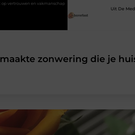
en en vakmanschap
Een vochtbestrijdingsbedrijf inschakelen vo
Uit De Med
aakte zonwering die je hui