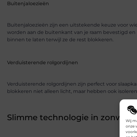
Buitenjaloezieën
Buitenjaloezieën zijn een uitstekende keuze voor wie
worden aan de buitenkant van je raam bevestigd en 
binnen te laten terwijl ze de rest blokkeren.
Verduisterende rolgordijnen
Verduisterende rolgordijnen zijn perfect voor slaapk
blokkeren niet alleen licht, maar hebben ook isole
Slimme technologie in zonwer
Wij m
onze 
voork