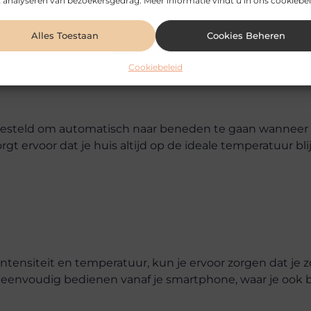
 analyseren van bezoekersgedrag. Meer informatie vindt u in ons cookiebel
systemen maakt het nog gemakkelijker om je huis koel
n die reageren op zonlicht.
Alles Toestaan
Cookies Beheren
Cookiebeleid
teld om automatisch naar beneden te gaan wanneer d
gt ervoor dat je huis altijd op de ideale temperatuur bli
ntensiteit en temperatuur, kun je ervoor zorgen dat je
es eenvoudig bedienen vanaf je smartphone, waar je ook 