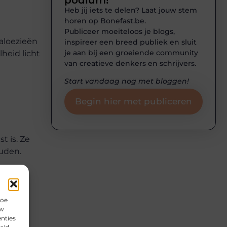
Heb jij iets te delen? Laat jouw stem
horen op Bonefast.be.
Publiceer moeiteloos je blogs,
jaloezieën
inspireer een breed publiek en sluit
je aan bij een groeiende community
heid licht
van creatieve denkers en schrijvers.
Start vandaag nog met bloggen!
Begin hier met publiceren
t is. Ze
uden.
hoe
uw
nties