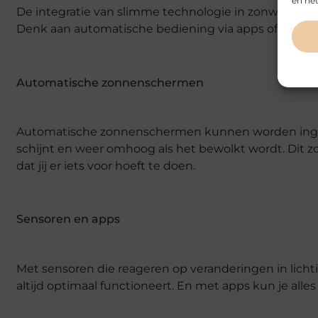
en het
De integratie van slimme technologie in zonwerings
Denk aan automatische bediening via apps of sensore
Automatische zonnenschermen
Automatische zonnenschermen kunnen worden inges
schijnt en weer omhoog als het bewolkt wordt. Dit zor
dat jij er iets voor hoeft te doen.
Sensoren en apps
Met sensoren die reageren op veranderingen in lichti
altijd optimaal functioneert. En met apps kun je all