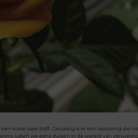
s een koele oase blijft. Gelukkig is er een oplossing die ni
nwering. Laten we eens duiken in de wereld van zonwerin