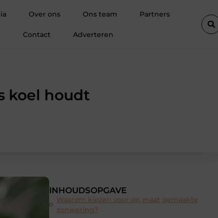
or een droge kelder
De diepe spier van de ziel: Waarom de psoa
ia
Over ons
Ons team
Partners
Contact
Adverteren
s koel houdt
INHOUDSOPGAVE
Waarom kiezen voor op maat gemaakte
zonwering?