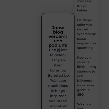
voor een
droge
kelder
De diepe
spier van
Jouw
de ziel:
blog
Waarom de
verdient
psoas
een
reageert op
podium!
spanning
Heb jij iets
te delen?
Hoe een
Laat jouw
slimme
stem
linkbuilding
horen op
strategie je
Bonefast.be.
een
Publiceer
blijvende
voorsprong
moeiteloos
geeft in
je blogs,
SEO
inspireer
een breed
Waarom
publiek en
een