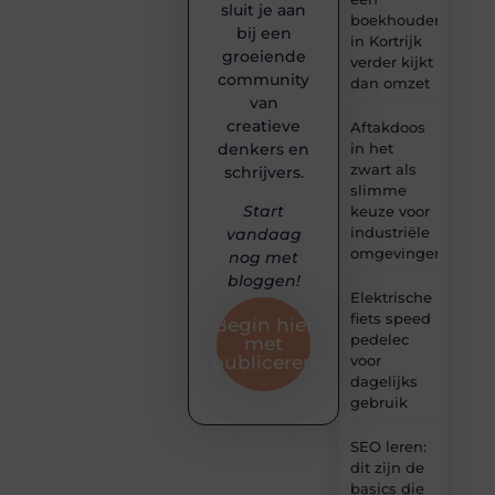
sluit je aan
boekhouder
bij een
in Kortrijk
groeiende
verder kijkt
community
dan omzet
van
creatieve
Aftakdoos
denkers en
in het
zwart als
schrijvers.
slimme
Start
keuze voor
industriële
vandaag
omgevingen
nog met
bloggen!
Elektrische
fiets speed
Begin hier
pedelec
met
voor
publiceren
dagelijks
gebruik
SEO leren:
dit zijn de
basics die