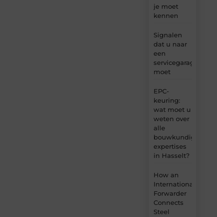
je moet
kennen
Signalen
dat u naar
een
servicegarage
moet
EPC-
keuring:
wat moet u
weten over
alle
bouwkundige
expertises
in Hasselt?
How an
International
Forwarder
Connects
Steel