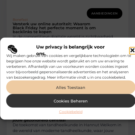
AANBIEDINGEN
Bonefast
Versterk uw online autoriteit: Waarom
Black Friday het perfecte moment is om
backlinks te kopen
In de competitieve digitale wereld is zichtbaarheid
alles. U kunt de beste producten of diensten
Uw privacy is belangrijk voor
aanbieden, maar als uw doelgroep
ons.
Wij maken gebruik van cookies en vergelijkbare technologieën om te
begrijpen hoe onze website wordt gebruikt en om uw ervaring te
verbeteren. Afhankelijk van uw voorkeuren worden cookies ingezet
voor bijvoorbeeld gepersonaliseerde advertenties en het analyseren
van bezoekersgedrag. Meer informatie vindt u in ons cookiebeleid.
Alles Toestaan
Cookies Beheren
AANBIEDINGEN
Cookiebeleid
Bonefast
Innovatieve tandheelkunde in Hannut:
jouw gezondheid centraal
De toekomst van tandheelkunde in Hannut Welkom in
de wereld van moderne tandheelkunde, waar jouw