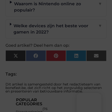
Waarom is Nintendo online zo
▼
populair?
Welke devices zijn het beste voor
▼
gamen in 2022?
Goed artikel? Deel hem dan op:
X
Facebook
Pinterest
LinkedIn
Email
(Twitter)
Tags:
Dit artikel is samengesteld door het redactieteam van
bonefast.be, dat zich richt op het zorgvuldig selecteren
en presenteren van betrouwbare informatie.
POPULAR
CATEGORIES
(76
Recente
Dienstverlening