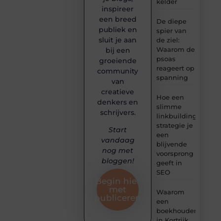
kelder
inspireer
een breed
De diepe
publiek en
spier van
sluit je aan
de ziel:
Waarom de
bij een
psoas
groeiende
reageert op
community
spanning
van
creatieve
Hoe een
denkers en
slimme
schrijvers.
linkbuilding
strategie je
Start
een
vandaag
blijvende
nog met
voorsprong
bloggen!
geeft in
SEO
Begin hier
met
Waarom
publiceren
een
boekhouder
in Kortrijk