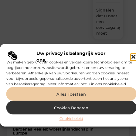
Signalen
dat u naar
een
servicegarage
moet
Uw privacy is belangrijk voor
ons.
Wij maken gebruik van cookies en vergelijkbare technologieën om te
Gerelateerde artikelen
die u mogelijk
begrijpen hoe onze website wordt gebruikt en om uw ervaring te
interesseren
verbeteren. Afhankelijk van uw voorkeuren worden cookies ingezet
voor bijvoorbeeld gepersonaliseerde advertenties en het analyseren
van bezoekersgedrag. Meer informatie vindt u in ons cookiebeleid.
Alles Toestaan
Cookies Beheren
Cookiebeleid
TOERISME
Bonefast
Bardenas Reales: woestijnlandschap in
Europa