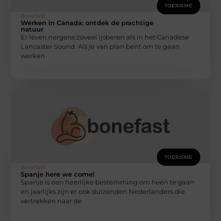
TOERISME
Bonefast
Werken in Canada: ontdek de prachtige
natuur
Er leven nergens zoveel ijsberen als in het Canadese
Lancaster Sound. Als je van plan bent om te gaan
werken
TOERISME
Bonefast
Spanje here we come!
Spanje is een heerlijke bestemming om heen te gaan
en jaarlijks zijn er ook duizenden Nederlanders die
vertrekken naar de