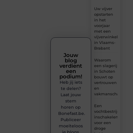
Uw vijver
opstarten
in het
voorjaar
met een
vijverwinkel
in Vlaams-
Brabant
Jouw
blog
Waarom
verdient
een slagerij
een
in Schoten
podium!
bouwt op
Heb jij iets
vertrouwen
en
te delen?
vakmanschap
Laat jouw
stem
Een
horen op
vochtbestrijdingsbe
Bonefast.be.
inschakelen
Publiceer
voor een
moeiteloos
droge
je blogs,