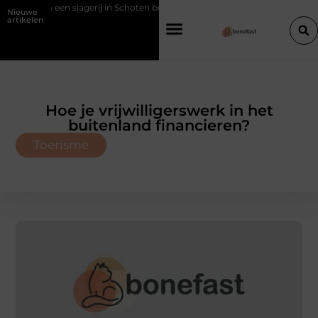
 een slagerij in Schoten bouwt op vertrouwen en vakmanschap
Een
Nieuwe
artikelen
Hoe je vrijwilligerswerk in het
buitenland financieren?
Toerisme