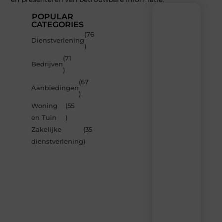
POPULAR
CATEGORIES
(76
Recente
Dienstverlening
)
berichten
(71
Laat
Bedrijven
)
je
inspireren
(67
Aanbiedingen
door
)
de
Woning
(55
nieuwste
artikelen
en Tuin
)
van
Zakelijke
(35
Bonefast.be
dienstverlening
)
–
dagelijks
verse
content,
boordevol
ideeën,
tips
en
inzichten.