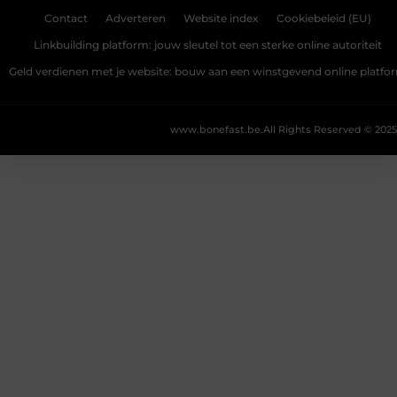
Contact
Adverteren
Website index
Cookiebeleid (EU)
Linkbuilding platform: jouw sleutel tot een sterke online autoriteit
Geld verdienen met je website: bouw aan een winstgevend online platfo
www.bonefast.be.
All Rights Reserved © 2025