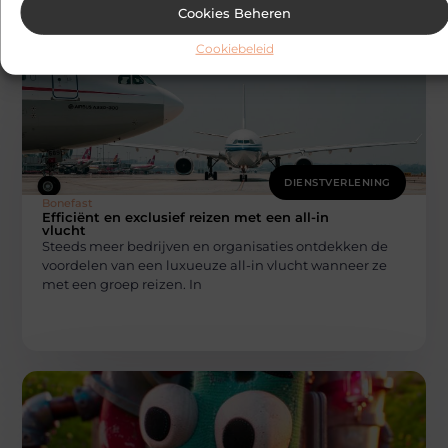
Cookies Beheren
Cookiebeleid
DIENSTVERLENING
Bonefast
Efficiënt en exclusief reizen met een all-in
vlucht
Steeds meer bedrijven en organisaties ontdekken de
voordelen van een luxueuze all-in vlucht wanneer ze
met een groep reizen. In