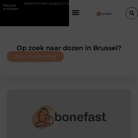
m een slagerij in Schoten bouwt op vertrouwen en vakmanschap
Een
Nieuwe
artikelen
Op zoek naar dozen in Brussel?
Dienstverlening