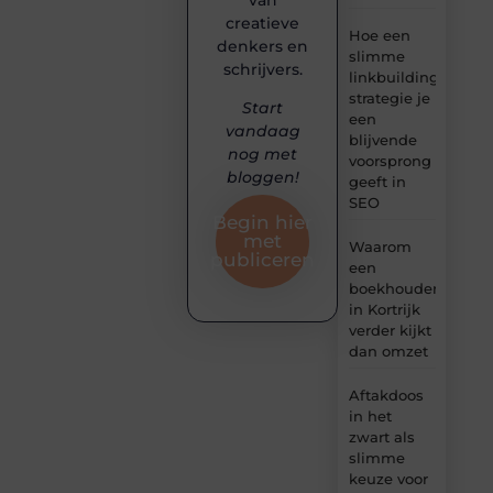
van
creatieve
Hoe een
denkers en
slimme
schrijvers.
linkbuilding
strategie je
Start
een
vandaag
blijvende
nog met
voorsprong
bloggen!
geeft in
SEO
Begin hier
met
Waarom
publiceren
een
boekhouder
in Kortrijk
verder kijkt
dan omzet
Aftakdoos
in het
zwart als
slimme
keuze voor