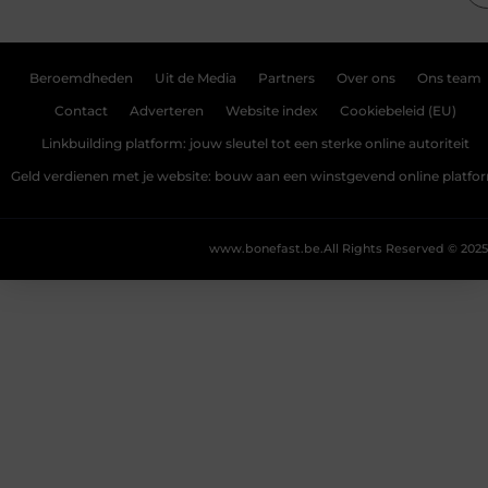
Beroemdheden
Uit de Media
Partners
Over ons
Ons team
Contact
Adverteren
Website index
Cookiebeleid (EU)
Linkbuilding platform: jouw sleutel tot een sterke online autoriteit
Geld verdienen met je website: bouw aan een winstgevend online platfo
www.bonefast.be.
All Rights Reserved © 2025