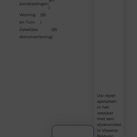
(67
Aanbiedingen
door
)
de
Woning
(55
nieuwste
artikelen
en Tuin
)
van
Zakelijke
(35
Bonefast.be
dienstverlening
)
–
dagelijks
verse
content,
boordevol
ideeën,
tips
en
inzichten.
Uw vijver
opstarten
in het
voorjaar
met een
vijverwinkel
in Vlaams-
Brabant