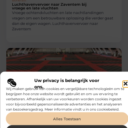
Bonefast
Luchthavenvervoer naar Zaventem bij
vroege en late vluchten
Vroege ochtendvluchten en late nachtlandingen
vragen om een betrouwbare oplossing die verder gaat
dan de eigen wagen. Luchthavenvervoer naar
Zaventem
Uw privacy is belangrijk voor
ons.
DIENSTVERLENING
Wij maken gebruik van cookies en vergelijkbare technologieën om te
Bonefast
begrijpen hoe onze website wordt gebruikt en om uw ervaring te
Evenementenvloer huren: kleur en
verbeteren. Afhankelijk van uw voorkeuren worden cookies ingezet
beleving hand in hand
voor bijvoorbeeld gepersonaliseerde advertenties en het analyseren
Een evenementenvloer huren is meer dan alleen een
van bezoekersgedrag. Meer informatie vindt u in ons cookiebeleid.
praktische keuze. De kleur en stijl van de vloer hebben
een directe
Alles Toestaan