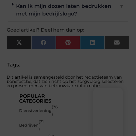
Kan ik mijn dozen laten bedrukken
▼
met mijn bedrijfslogo?
Goed artikel? Deel hem dan op:
X
Facebook
Pinterest
LinkedIn
Email
(Twitter)
Tags:
Dit artikel is samengesteld door het redactieteam van
bonefast.be, dat zich richt op het zorgvuldig selecteren
en presenteren van betrouwbare informatie.
POPULAR
CATEGORIES
(76
Recente
Dienstverlening
)
berichten
(71
Laat
Bedrijven
)
je
inspireren