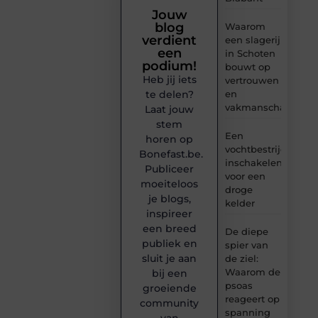
Jouw
blog
Waarom
verdient
een slagerij
een
in Schoten
podium!
bouwt op
Heb jij iets
vertrouwen
en
te delen?
vakmanschap
Laat jouw
stem
Een
horen op
vochtbestrijdingsbe
Bonefast.be.
inschakelen
Publiceer
voor een
moeiteloos
droge
je blogs,
kelder
inspireer
een breed
De diepe
publiek en
spier van
sluit je aan
de ziel:
Waarom de
bij een
psoas
groeiende
reageert op
community
spanning