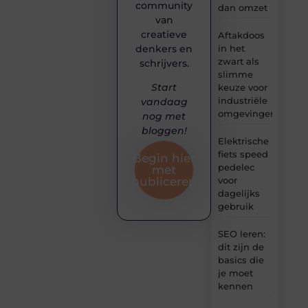
community
dan omzet
van
creatieve
Aftakdoos
denkers en
in het
zwart als
schrijvers.
slimme
Start
keuze voor
industriële
vandaag
omgevingen
nog met
bloggen!
Elektrische
fiets speed
Begin hier
pedelec
met
voor
publiceren
dagelijks
gebruik
SEO leren:
dit zijn de
basics die
je moet
kennen