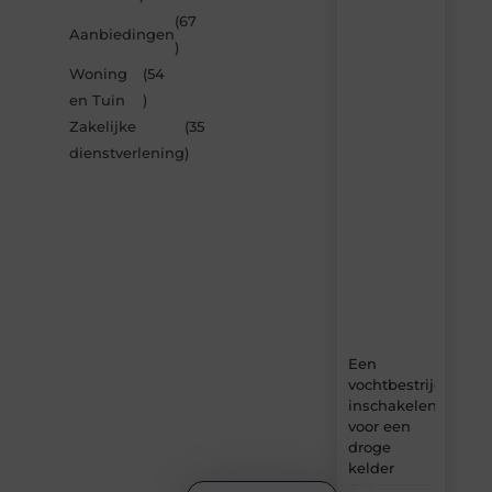
inspireren
(67
Aanbiedingen
door
)
de
Woning
(54
nieuwste
artikelen
en Tuin
)
van
Zakelijke
(35
Bonefast.be
dienstverlening
)
–
dagelijks
verse
content,
boordevol
ideeën,
tips
en
inzichten.
Een
vochtbestrijdingsbe
inschakelen
voor een
droge
kelder