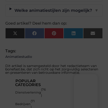
Welke animatiestijlen zijn mogelijk?
▼
Goed artikel? Deel hem dan op:
X
Facebook
Pinterest
LinkedIn
Email
(Twitter)
Tags:
Animatiestudio
Dit artikel is samengesteld door het redactieteam van
bonefast.be, dat zich richt op het zorgvuldig selecteren
en presenteren van betrouwbare informatie.
POPULAR
CATEGORIES
(76
Recente
Dienstverlening
)
berichten
(71
Laat
Bedrijven
)
je