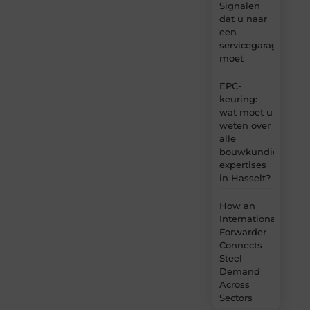
Signalen
dat u naar
een
servicegarage
moet
EPC-
keuring:
wat moet u
weten over
alle
bouwkundige
expertises
in Hasselt?
How an
International
Forwarder
Connects
Steel
Demand
Across
Sectors