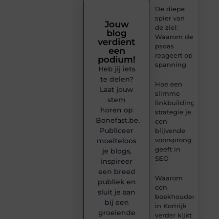
De diepe
spier van
Jouw
de ziel:
blog
Waarom de
verdient
psoas
een
reageert op
podium!
spanning
Heb jij iets
te delen?
Hoe een
Laat jouw
slimme
stem
linkbuilding
horen op
strategie je
Bonefast.be.
een
Publiceer
blijvende
voorsprong
moeiteloos
geeft in
je blogs,
SEO
inspireer
een breed
Waarom
publiek en
een
sluit je aan
boekhouder
bij een
in Kortrijk
groeiende
verder kijkt