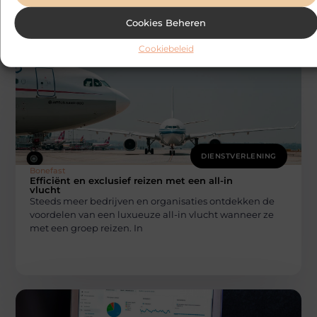
Cookies Beheren
Cookiebeleid
DIENSTVERLENING
Bonefast
Efficiënt en exclusief reizen met een all-in
vlucht
Steeds meer bedrijven en organisaties ontdekken de
voordelen van een luxueuze all-in vlucht wanneer ze
met een groep reizen. In