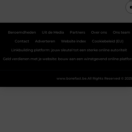
Beroemdheden
Uit de Media
Partners
Over ons
Ons team
Contact
Adverteren
Website index
Cookiebeleid (EU)
Linkbuilding platform: jouw sleutel tot een sterke online autoriteit
Geld verdienen met je website: bouw aan een winstgevend online platfo
www.bonefast.be.
All Rights Reserved © 2025