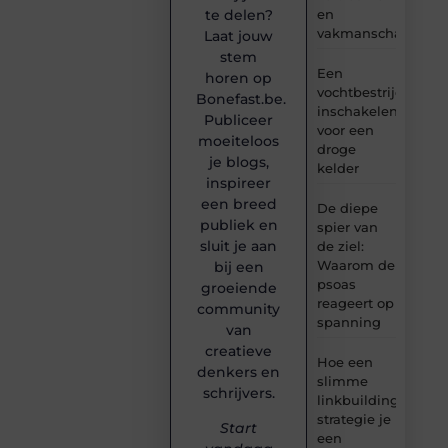
en
te delen?
vakmanschap
Laat jouw
stem
Een
horen op
vochtbestrijdingsbe
Bonefast.be.
inschakelen
Publiceer
voor een
moeiteloos
droge
je blogs,
kelder
inspireer
een breed
De diepe
publiek en
spier van
sluit je aan
de ziel:
Waarom de
bij een
psoas
groeiende
reageert op
community
spanning
van
creatieve
Hoe een
denkers en
slimme
schrijvers.
linkbuilding
strategie je
Start
een