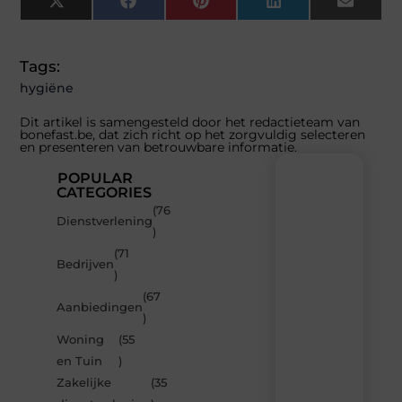
X
Facebook
Pinterest
LinkedIn
Email
(Twitter)
Tags:
hygiëne
Dit artikel is samengesteld door het redactieteam van
bonefast.be, dat zich richt op het zorgvuldig selecteren
en presenteren van betrouwbare informatie.
POPULAR
CATEGORIES
(76
Recente
Dienstverlening
)
berichten
(71
Laat
Bedrijven
)
je
inspireren
(67
Aanbiedingen
door
)
de
Woning
(55
nieuwste
artikelen
en Tuin
)
van
Zakelijke
(35
Bonefast.be