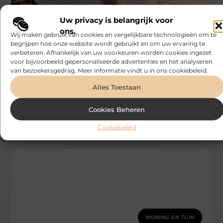
Uw privacy is belangrijk voor
ons.
Wij maken gebruik van cookies en vergelijkbare technologieën om te
begrijpen hoe onze website wordt gebruikt en om uw ervaring te
verbeteren. Afhankelijk van uw voorkeuren worden cookies ingezet
voor bijvoorbeeld gepersonaliseerde advertenties en het analyseren
WONING EN TUIN
van bezoekersgedrag. Meer informatie vindt u in ons cookiebeleid.
Bonefast
Renovatiewerken in Lierde voor een
Alles Toestaan
moderne keuken
Een keuken is het kloppende hart van elke woning.
Met doordachte renovatiewerken in Lierde kunt u dit
Cookies Beheren
centrale vertrek omvormen
Cookiebeleid
WONING EN TUIN