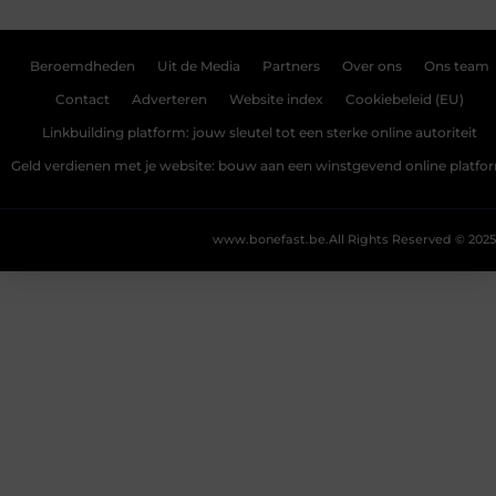
Beroemdheden
Uit de Media
Partners
Over ons
Ons team
Contact
Adverteren
Website index
Cookiebeleid (EU)
Linkbuilding platform: jouw sleutel tot een sterke online autoriteit
Geld verdienen met je website: bouw aan een winstgevend online platfo
www.bonefast.be.
All Rights Reserved © 2025