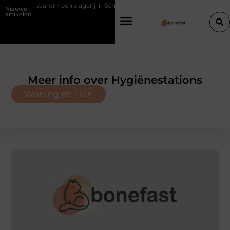
een slagerij in Schoten bouwt op vertrouwen en vakmanschap
Een 
Nieuwe
artikelen
Meer info over Hygiënestations
Woning en Tuin