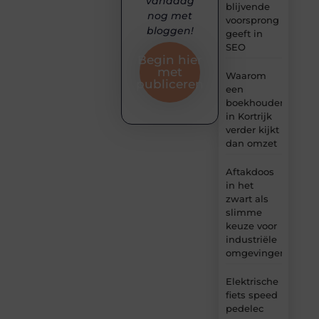
vandaag
blijvende
nog met
voorsprong
bloggen!
geeft in
SEO
Begin hier
met
Waarom
publiceren
een
boekhouder
in Kortrijk
verder kijkt
dan omzet
Aftakdoos
in het
zwart als
slimme
keuze voor
industriële
omgevingen
Elektrische
fiets speed
pedelec