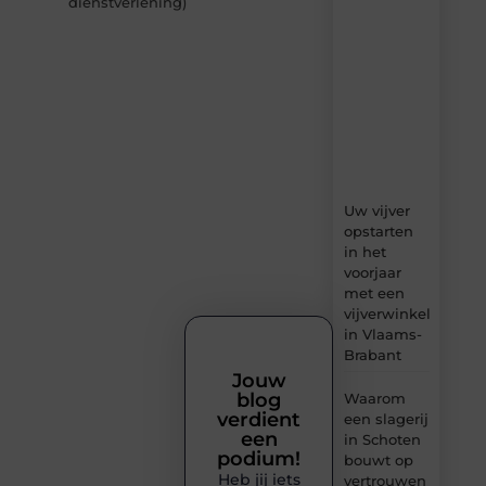
dienstverlening
)
–
dagelijks
verse
content,
boordevol
ideeën,
tips
en
inzichten.
Uw vijver
opstarten
in het
voorjaar
met een
vijverwinkel
in Vlaams-
Brabant
Jouw
blog
Waarom
verdient
een slagerij
een
in Schoten
podium!
bouwt op
Heb jij iets
vertrouwen