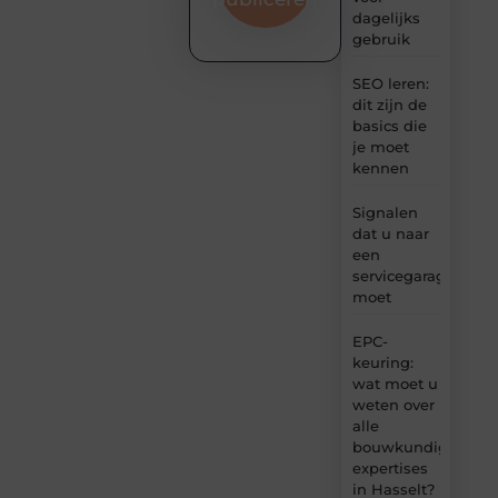
dagelijks
gebruik
SEO leren:
dit zijn de
basics die
je moet
kennen
Signalen
dat u naar
een
servicegarage
moet
EPC-
keuring:
wat moet u
weten over
alle
bouwkundige
expertises
in Hasselt?