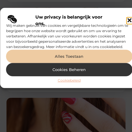
Uw privacy is belangrijk voor
ons.
Wij maken gebruik van cookies en vergelijkbare technologieën om te
begrijpen hoe onze website wordt gebruikt en om uw ervaring te
verbeteren. Afhankelijk van uw voorkeuren worden cookies ingezet
voor bijvoorbeeld gepersonaliseerde advertenties en het analyseren
van bezoekersgedrag. Meer informatie vindt u in ons cookiebeleid.
BEAUTY EN VERZORGING
Bonefast
Alles Toestaan
Waarom collageen drinken bijdraagt aan
sterk haar en gezonde nagels
Veel mensen denken bij collageensupplementen
Cookies Beheren
meteen aan huidverzorging, maar collageen drinken
doet veel meer dan dat. Het ondersteunt ook de
Cookiebeleid