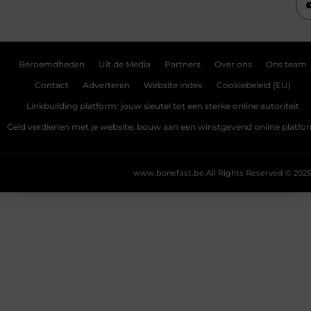
Beroemdheden
Uit de Media
Partners
Over ons
Ons team
Contact
Adverteren
Website index
Cookiebeleid (EU)
Linkbuilding platform: jouw sleutel tot een sterke online autoriteit
Geld verdienen met je website: bouw aan een winstgevend online platfo
www.bonefast.be.
All Rights Reserved © 2025