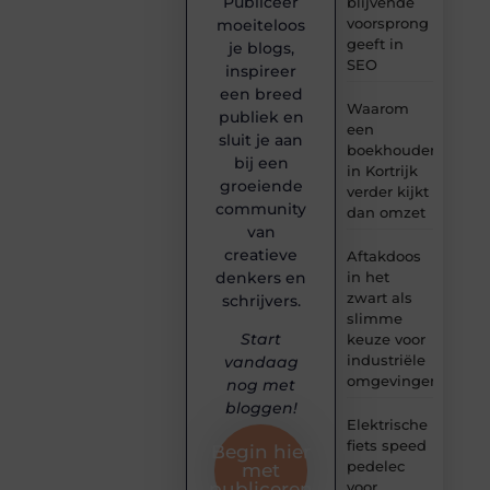
Publiceer
blijvende
voorsprong
moeiteloos
geeft in
je blogs,
SEO
inspireer
een breed
Waarom
publiek en
een
sluit je aan
boekhouder
bij een
in Kortrijk
groeiende
verder kijkt
community
dan omzet
van
creatieve
Aftakdoos
denkers en
in het
zwart als
schrijvers.
slimme
Start
keuze voor
industriële
vandaag
omgevingen
nog met
bloggen!
Elektrische
fiets speed
Begin hier
pedelec
met
voor
publiceren