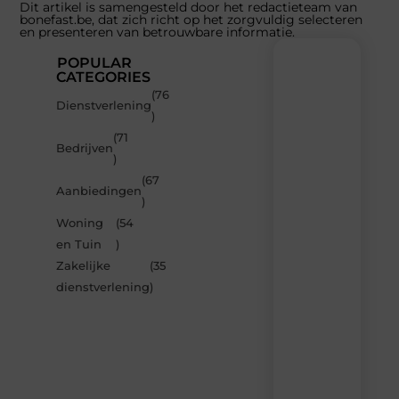
Dit artikel is samengesteld door het redactieteam van
bonefast.be, dat zich richt op het zorgvuldig selecteren
en presenteren van betrouwbare informatie.
POPULAR
CATEGORIES
(76
Recente
Dienstverlening
)
berichten
(71
Laat
Bedrijven
)
je
inspireren
(67
Aanbiedingen
door
)
de
Woning
(54
nieuwste
artikelen
en Tuin
)
van
Zakelijke
(35
Bonefast.be
dienstverlening
)
–
dagelijks
verse
content,
boordevol
ideeën,
tips