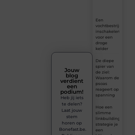
en
inzichten.
Een
vochtbestrijdingsbe
inschakelen
voor een
droge
kelder
De diepe
spier van
Jouw
de ziel:
blog
Waarom de
verdient
psoas
een
reageert op
podium!
spanning
Heb jij iets
te delen?
Hoe een
Laat jouw
slimme
stem
linkbuilding
horen op
strategie je
Bonefast.be.
een