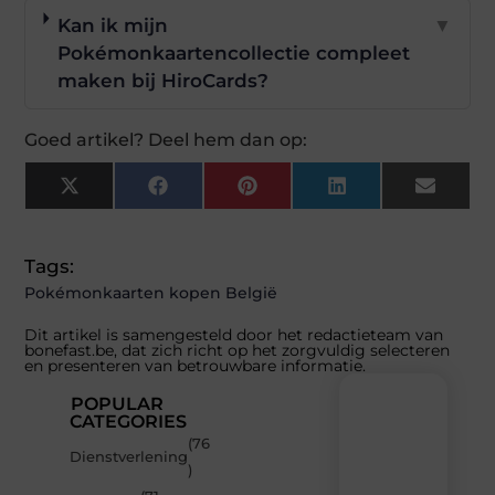
Kan ik mijn
▼
Pokémonkaartencollectie compleet
maken bij HiroCards?
Goed artikel? Deel hem dan op:
X
Facebook
Pinterest
LinkedIn
Email
(Twitter)
Tags:
Pokémonkaarten kopen België
Dit artikel is samengesteld door het redactieteam van
bonefast.be, dat zich richt op het zorgvuldig selecteren
en presenteren van betrouwbare informatie.
POPULAR
CATEGORIES
(76
Recente
Dienstverlening
)
berichten