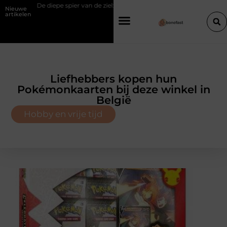
 spier van de ziel: Waarom de psoas reageert op spanning
Hoe een sli
Nieuwe
artikelen
Liefhebbers kopen hun
Pokémonkaarten bij deze winkel in
België
Hobby en vrije tijd