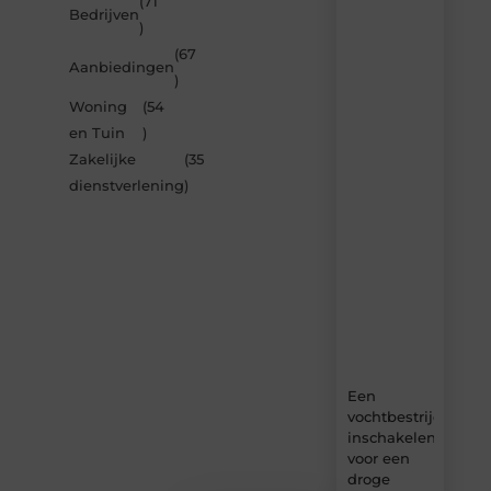
(71
Laat
Bedrijven
)
je
inspireren
(67
Aanbiedingen
door
)
de
Woning
(54
nieuwste
artikelen
en Tuin
)
van
Zakelijke
(35
Bonefast.be
dienstverlening
)
–
dagelijks
verse
content,
boordevol
ideeën,
tips
en
inzichten.
Een
vochtbestrijdingsbe
inschakelen
voor een
droge