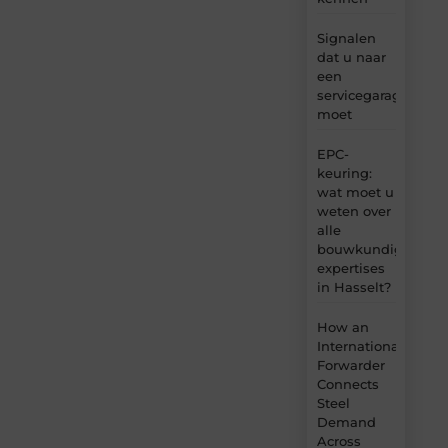
Signalen
dat u naar
een
servicegarage
moet
EPC-
keuring:
wat moet u
weten over
alle
bouwkundige
expertises
in Hasselt?
How an
International
Forwarder
Connects
Steel
Demand
Across