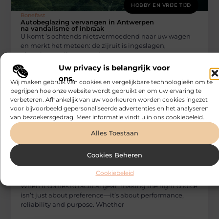
HOBBY EN VRIJE TIJD
Bonefast
Autobeglazing vervangen in Antwerpen
na vandalisme of inbraak
U komt ’s ochtends nietsvermoedend naar uw wagen
en merkt het meteen: de zijruit is ingeslagen,
glasscherven liggen op de
Uw privacy is belangrijk voor
ons.
Wij maken gebruik van cookies en vergelijkbare technologieën om te
begrijpen hoe onze website wordt gebruikt en om uw ervaring te
verbeteren. Afhankelijk van uw voorkeuren worden cookies ingezet
voor bijvoorbeeld gepersonaliseerde advertenties en het analyseren
van bezoekersgedrag. Meer informatie vindt u in ons cookiebeleid.
Alles Toestaan
Cookies Beheren
HOBBY EN VRIJE TIJD
Bonefast
How to Choose the Right Tactical Gear for
Cookiebeleid
Your Loadout
When it comes to tactical gear, making the right choice
isn’t just about preference—it’s about performance,
reliability and purpose. Whether