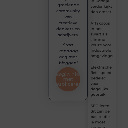
in Kortrijk
groeiende
verder kijkt
community
dan omzet
van
creatieve
Aftakdoos
denkers en
in het
zwart als
schrijvers.
slimme
Start
keuze voor
industriële
vandaag
omgevingen
nog met
bloggen!
Elektrische
fiets speed
Begin hier
pedelec
met
voor
publiceren
dagelijks
gebruik
SEO leren:
dit zijn de
basics die
je moet
kennen