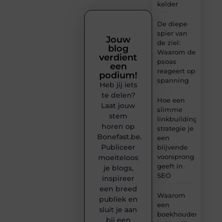
kelder
De diepe
spier van
Jouw
de ziel:
blog
Waarom de
verdient
psoas
een
reageert op
podium!
spanning
Heb jij iets
te delen?
Hoe een
Laat jouw
slimme
stem
linkbuilding
horen op
strategie je
Bonefast.be.
een
Publiceer
blijvende
voorsprong
moeiteloos
geeft in
je blogs,
SEO
inspireer
een breed
Waarom
publiek en
een
sluit je aan
boekhouder
bij een