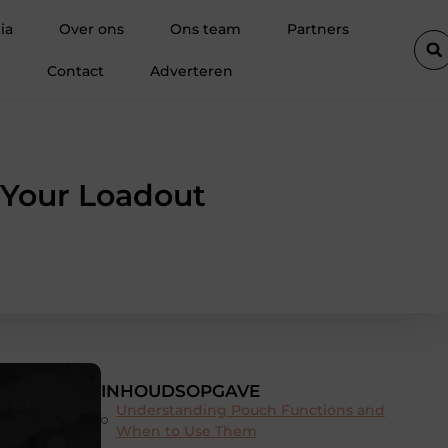
ende voorsprong geeft in SEO
Waarom een boekhouder in Kortrijk
ia
Over ons
Ons team
Partners
Contact
Adverteren
 Your Loadout
INHOUDSOPGAVE
Understanding Pouch Functions and
When to Use Them