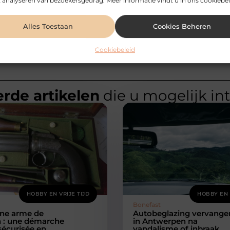
 analyseren van bezoekersgedrag. Meer informatie vindt u in ons cookiebel
Alles Toestaan
Cookies Beheren
Cookiebeleid
rde artikelen
die u mogelijk in
HOBBY EN VRIJE TIJD
HOBBY EN 
Bonefast
une arme de
Autobeglazing vervange
n : une démarche
in Antwerpen na
 sécurisée en
vandalisme of inbraak