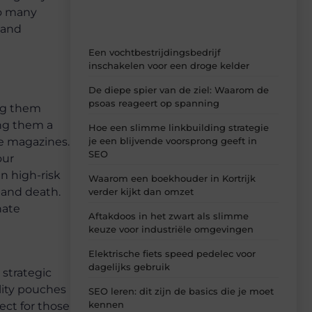
so many
 and
Een vochtbestrijdingsbedrijf
inschakelen voor een droge kelder
De diepe spier van de ziel: Waarom de
psoas reageert op spanning
ng them
ng them a
Hoe een slimme linkbuilding strategie
je een blijvende voorsprong geeft in
re magazines.
SEO
our
n high-risk
Waarom een boekhouder in Kortrijk
 and death.
verder kijkt dan omzet
nate
Aftakdoos in het zwart als slimme
keuze voor industriële omgevingen
Elektrische fiets speed pedelec voor
dagelijks gebruik
 strategic
ality pouches
SEO leren: dit zijn de basics die je moet
kennen
ect for those