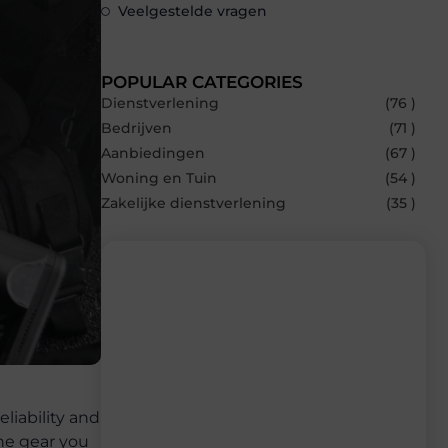
Veelgestelde vragen
POPULAR CATEGORIES
Dienstverlening
(76 )
Bedrijven
(71 )
Aanbiedingen
(67 )
Woning en Tuin
(54 )
Zakelijke dienstverlening
(35 )
Recente berichten
Laat je inspireren door de nieuwste
artikelen van Bonefast.be – dagelijks
verse content, boordevol ideeën, tips en
liability and
inzichten.
the gear you