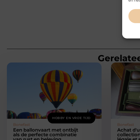
en het
Gerelatee
HOBBY EN VRIJE TIJD
Bonefast
Bonefast
Een ballonvaart met ontbijt
Achat d'
als de perfecte combinatie
collectio
van rust en beleving
légale et