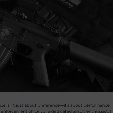
ce isn’t just about preference—it’s about performance, re
 enforcement officer, or a dedicated airsoft enthusiast, 