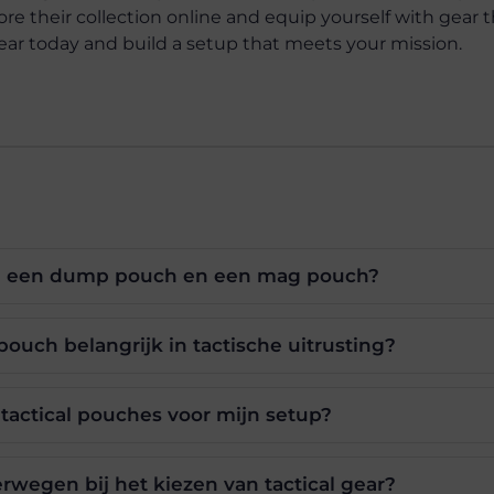
ore their collection online and equip yourself with gear 
ear today and build a setup that meets your mission.
sen een dump pouch en een mag pouch?
ouch belangrijk in tactische uitrusting?
e tactical pouches voor mijn setup?
rwegen bij het kiezen van tactical gear?