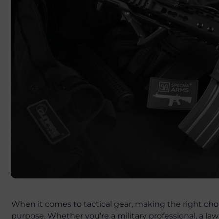
When it comes to tactical gear, making the right choi
purpose. Whether you’re a military professional, a law