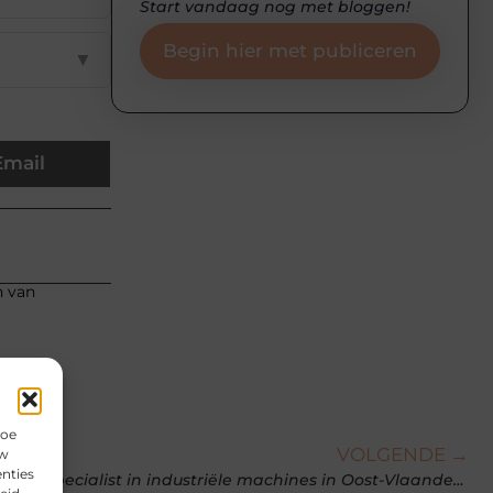
Start vandaag nog met bloggen!
Begin hier met publiceren
▼
Email
n van
hoe
VOLGENDE →
uw
nties
Efficiënte storingsaanpak door een specialist in industriële machines in Oost-Vlaanderen