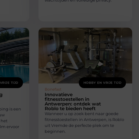
wachttijden en volledige privacy:
VRIJE TIJD
HOBBY EN VRIJE TIJD
Bonefast
g
Innovatieve
fitnesstoestellen in
Antwerpen: ontdek wat
Roblo te bieden heeft
ng is een
Wanneer u op zoek bent naar goede
 uw
fitnesstoestellen in Antwerpen, is Roblo
 het
uit Vremde de perfecte plek om te
Om ervoor
beginnen.