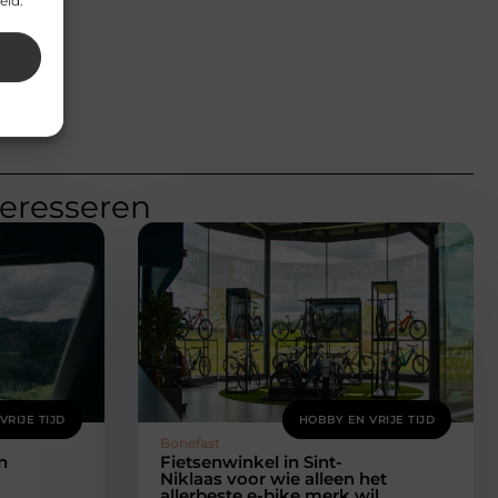
eid.
teresseren
VRIJE TIJD
HOBBY EN VRIJE TIJD
Bonefast
n
Fietsenwinkel in Sint-
Niklaas voor wie alleen het
allerbeste e-bike merk wil