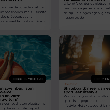
U komt ’s ochtends nietsve
ne arme de collection attire
naar uw wagen en merkt het
x passionnés, mais il suscite
de zijruit is ingeslagen, gla
des préoccupations
liggen op de
concernant la conformité aux
HOBBY EN VRIJE TIJD
HOBBY EN 
Bonefast
en zwembad laten
Skateboard: meer dan e
 welke
sport, een lifestyle
en en vorm
Wat ooit begon als een alter
j uw tuin?
sport, is uitgegroeid tot een 
 zwembad laten plaatsen is
lifestyle. Het skateboard is ni
ing die een grote impact