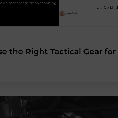
op spanning
Hoe een slimme linkbuilding strategie je een blijv
Uit De Med
e the Right Tactical Gear for