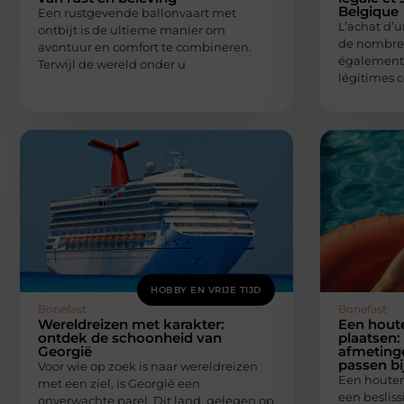
Belgique
Een rustgevende ballonvaart met
L’achat d’u
ontbijt is de ultieme manier om
de nombreu
avontuur en comfort te combineren.
également 
Terwijl de wereld onder u
légitimes 
HOBBY EN VRIJE TIJD
Bonefast
Bonefast
Wereldreizen met karakter:
Een hout
ontdek de schoonheid van
plaatsen:
Georgië
afmeting
passen bi
Voor wie op zoek is naar wereldreizen
Een houten
met een ziel, is Georgië een
een besliss
onverwachte parel. Dit land, gelegen op