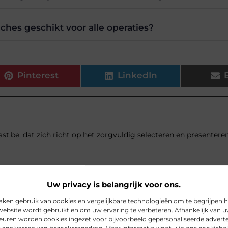
ches geschikt voor alle operaties?
Pinterest
LinkedIn
st.be, dat zich richt op het zorgvuldig selecteren en presentere
Uw privacy is belangrijk voor ons.
aken gebruik van cookies en vergelijkbare technologieën om te begrijpen 
website wordt gebruikt en om uw ervaring te verbeteren. Afhankelijk van 
euren worden cookies ingezet voor bijvoorbeeld gepersonaliseerde adverte
te e-bike merk wil