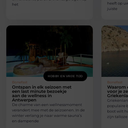
heeft op u
het
juiste
HOBBY EN VRIJE TIJD
Bonefast
Bonefast
Ontspan in elk seizoen met
Waarom e
een last minute bezoekje
voor je ze
aan de wellness in
Griekenl
Antwerpen
Griekenlan
De charme van een wellnessmoment
populaire 
verandert mee met de seizoenen. In de
boot wilt h
winter verlang je naar warme sauna’s
zijn talloze
en dampende