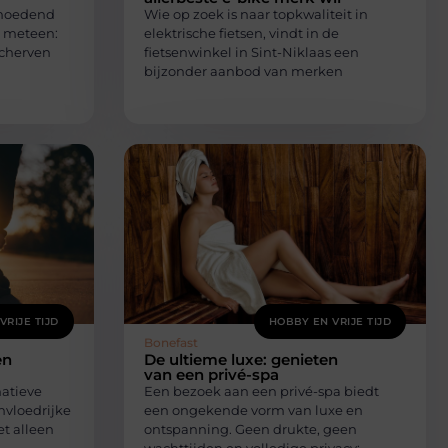
rmoedend
Wie op zoek is naar topkwaliteit in
 meteen:
elektrische fietsen, vindt in de
sscherven
fietsenwinkel in Sint-Niklaas een
bijzonder aanbod van merken
VRIJE TIJD
HOBBY EN VRIJE TIJD
Bonefast
en
De ultieme luxe: genieten
van een privé-spa
natieve
Een bezoek aan een privé-spa biedt
invloedrijke
een ongekende vorm van luxe en
et alleen
ontspanning. Geen drukte, geen