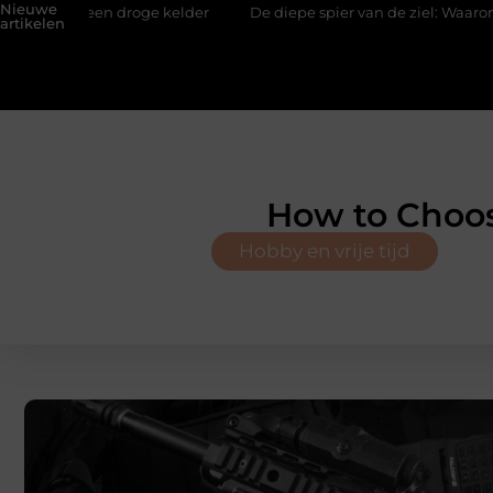
Nieuwe
 kelder
De diepe spier van de ziel: Waarom de psoas reageert 
artikelen
How to Choos
Hobby en vrije tijd