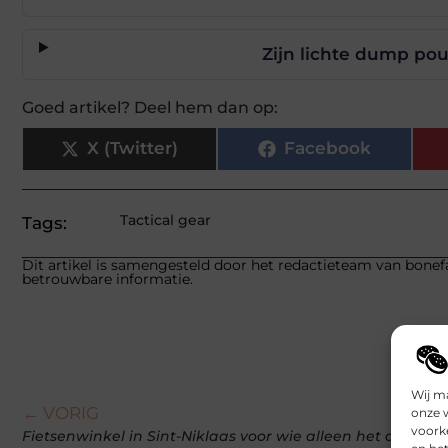
Zijn lichte dump pou
Goed artikel? Deel hem dan op:
X (Twitter)
Facebook
Tactical gear
Tags:
Dit artikel is samengesteld door het redactieteam van bonefa
betrouwbare informatie.
Wij m
← VORIG
onze 
voork
Fietsenwinkel in Sint-Niklaas voor wie alleen het allerbes