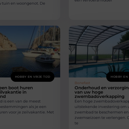
een vervoersmiddel
w tuin en woongenot. De
HOBBY EN VRIJE TIJD
HOBBY EN 
Bonefast
en boot huren
Onderhoud en verzorgin
ilvakantie in
van uw hoge
and
zwembadoverkapping
d is een van de meest
Een hoge zwembadoverkappi
bestemmingen als je een
uitstekende investering om
uren voor je zeilvakantie. Met
zwembad te beschermen en
zwemseizoen te verlengen. 
te