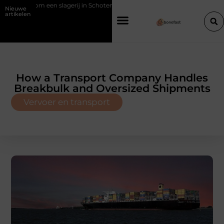
m een slagerij in Schoten bouwt op vertrouwen en vakmanschap
Ee
Nieuwe
artikelen
How a Transport Company Handles
Breakbulk and Oversized Shipments
Vervoer en transport