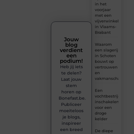
in het
voorjaar
met een
vijverwinkel
in Vlaams-
Brabant
Jouw
blog
Waarom
verdient
een slagerij
een
in Schoten
podium!
bouwt op
Heb jij iets
vertrouwen
en
te delen?
vakmanschap
Laat jouw
stem
Een
horen op
vochtbestrijdingsbe
Bonefast.be.
inschakelen
Publiceer
voor een
moeiteloos
droge
je blogs,
kelder
inspireer
een breed
De diepe