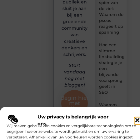
publiek en
spier van
sluit je aan
de ziel:
Waarom de
bij een
psoas
groeiende
reageert op
community
spanning
van
creatieve
Hoe een
denkers en
slimme
schrijvers.
linkbuilding
strategie je
Start
een
vandaag
blijvende
nog met
voorsprong
bloggen!
geeft in
SEO
Begin hier
met
Waarom
publiceren
een
Uw privacy is belangrijk voor
boekhouder
in Kortrijk
ons.
Wij maken gebruik van cookies en vergelijkbare technologieën om te
verder kijkt
begrijpen hoe onze website wordt gebruikt en om uw ervaring te
dan omzet
verbeteren. Afhankelijk van uw voorkeuren worden cookies ingezet