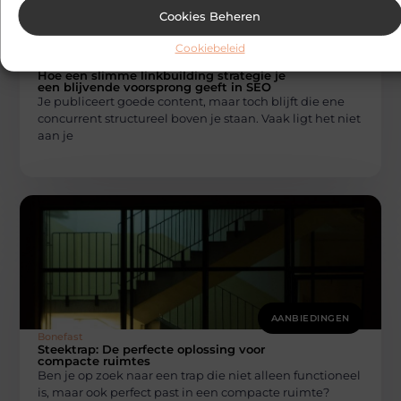
Cookies Beheren
AANBIEDINGEN
Cookiebeleid
Bonefast
Hoe een slimme linkbuilding strategie je
een blijvende voorsprong geeft in SEO
Je publiceert goede content, maar toch blijft die ene
concurrent structureel boven je staan. Vaak ligt het niet
aan je
AANBIEDINGEN
Bonefast
Steektrap: De perfecte oplossing voor
compacte ruimtes
Ben je op zoek naar een trap die niet alleen functioneel
is, maar ook perfect past in een compacte ruimte?