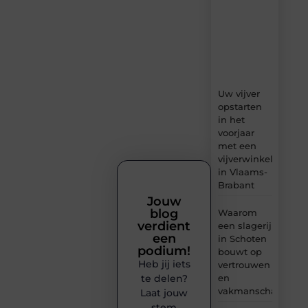
content,
boordevol
ideeën,
tips
en
inzichten.
Uw vijver
opstarten
in het
voorjaar
met een
vijverwinkel
in Vlaams-
Brabant
Jouw
blog
Waarom
verdient
een slagerij
een
in Schoten
podium!
bouwt op
Heb jij iets
vertrouwen
en
te delen?
vakmanschap
Laat jouw
stem