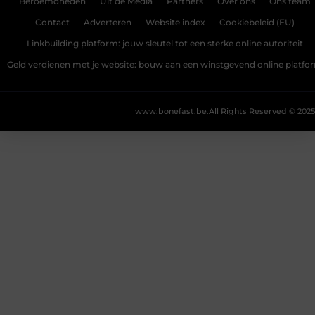
Beroemdheden
Uit de Media
Partners
Over ons
Ons team
Contact
Adverteren
Website index
Cookiebeleid (EU)
Linkbuilding platform: jouw sleutel tot een sterke online autoriteit
Geld verdienen met je website: bouw aan een winstgevend online platfo
www.bonefast.be.
All Rights Reserved © 2025