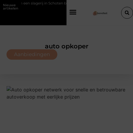
erij in Schoten bouwt op vertrouwen en vakmanschap
Een vochtbest
Nieuwe
artikelen
auto opkoper
Aanbiedingen