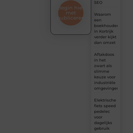
SEO
Begin hier
met
Waarom
publiceren
een
boekhouder
in Kortrijk
verder kijkt
dan omzet
Aftakdoos
in het
zwart als
slimme
keuze voor
industriële
omgevingen
Elektrische
fiets speed
pedelec
voor
dagelijks
gebruik