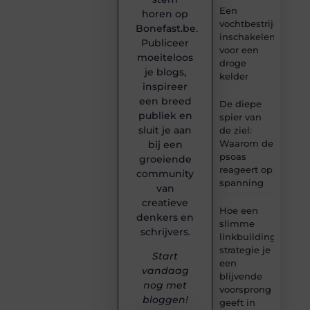
Een
horen op
vochtbestrijdingsbe
Bonefast.be.
inschakelen
Publiceer
voor een
moeiteloos
droge
je blogs,
kelder
inspireer
een breed
De diepe
publiek en
spier van
sluit je aan
de ziel:
Waarom de
bij een
psoas
groeiende
reageert op
community
spanning
van
creatieve
Hoe een
denkers en
slimme
schrijvers.
linkbuilding
strategie je
Start
een
vandaag
blijvende
nog met
voorsprong
bloggen!
geeft in