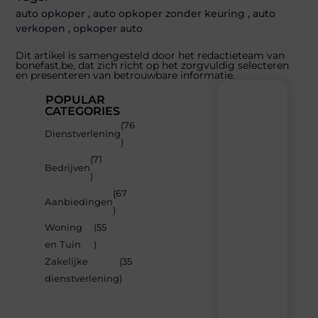
auto opkoper
,
auto opkoper zonder keuring
,
auto
verkopen
,
opkoper auto
Dit artikel is samengesteld door het redactieteam van
bonefast.be, dat zich richt op het zorgvuldig selecteren
en presenteren van betrouwbare informatie.
POPULAR
CATEGORIES
(76
Recente
Dienstverlening
)
berichten
(71
Laat
Bedrijven
)
je
inspireren
(67
Aanbiedingen
door
)
de
Woning
(55
nieuwste
artikelen
en Tuin
)
van
Zakelijke
(35
Bonefast.be
dienstverlening
)
–
dagelijks
verse