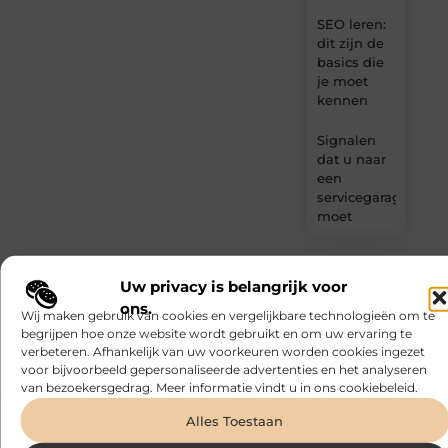
SEO leren:
dit zijn de
basics die
je moet
kennen
Signalen
dat u naar
een
servicegarage
moet
Uw privacy is belangrijk voor
ons.
Wij maken gebruik van cookies en vergelijkbare technologieën om te
Gerelateerde artikelen
die u mogelijk
begrijpen hoe onze website wordt gebruikt en om uw ervaring te
interesseren
verbeteren. Afhankelijk van uw voorkeuren worden cookies ingezet
voor bijvoorbeeld gepersonaliseerde advertenties en het analyseren
van bezoekersgedrag. Meer informatie vindt u in ons cookiebeleid.
Alles Toestaan