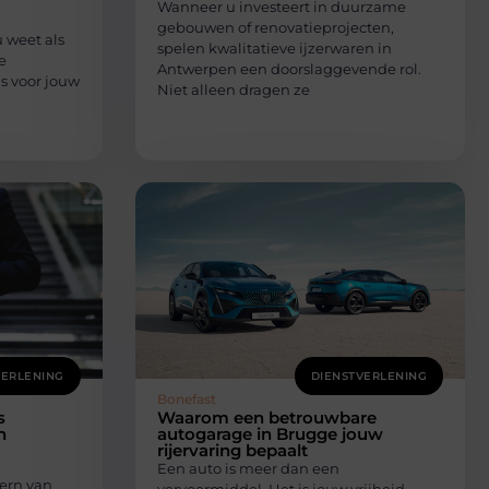
Wanneer u investeert in duurzame
gebouwen of renovatieprojecten,
 weet als
spelen kwalitatieve ijzerwaren in
e
Antwerpen een doorslaggevende rol.
s voor jouw
Niet alleen dragen ze
VERLENING
DIENSTVERLENING
Bonefast
s
Waarom een betrouwbare
n
autogarage in Brugge jouw
rijervaring bepaalt
Een auto is meer dan een
ern van
vervoermiddel. Het is jouw vrijheid,