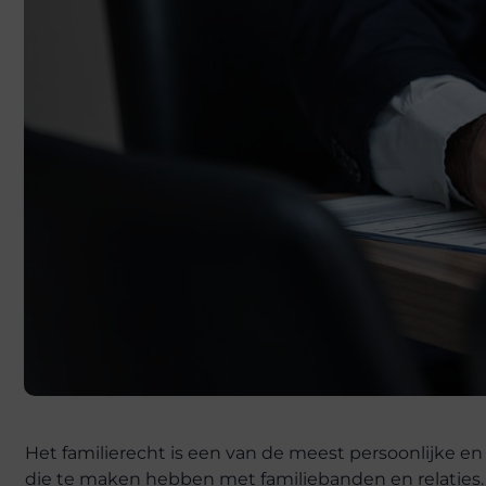
Het familierecht is een van de meest persoonlijke e
die te maken hebben met familiebanden en relaties. 