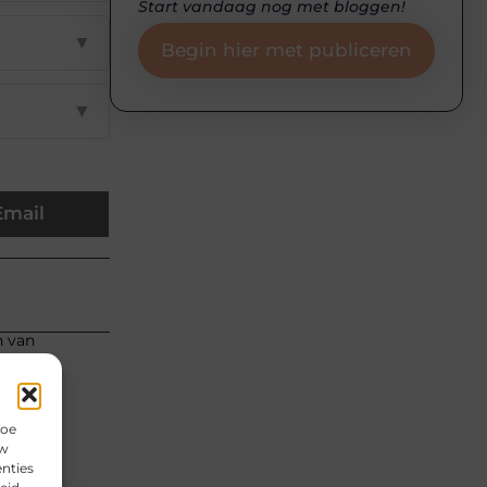
Start vandaag nog met bloggen!
▼
Begin hier met publiceren
▼
Email
n van
hoe
uw
nties