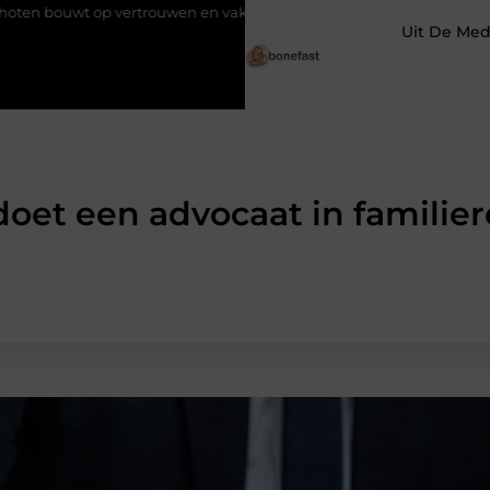
rtrouwen en vakmanschap
Een vochtbestrijdingsbedrijf inschake
Uit De Med
oet een advocaat in familie