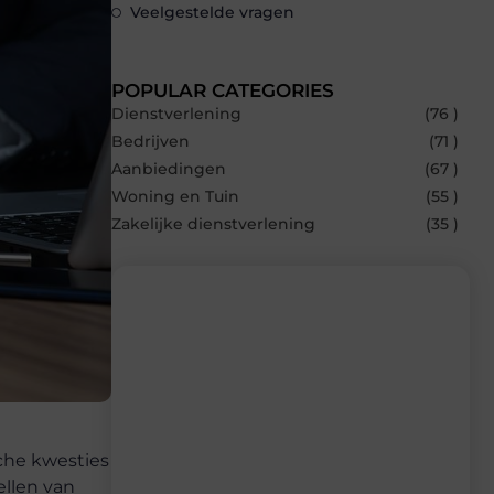
Veelgestelde vragen
POPULAR CATEGORIES
Dienstverlening
(76 )
Bedrijven
(71 )
Aanbiedingen
(67 )
Woning en Tuin
(55 )
Zakelijke dienstverlening
(35 )
Recente berichten
Laat je inspireren door de nieuwste
artikelen van Bonefast.be – dagelijks
verse content, boordevol ideeën, tips en
che kwesties
inzichten.
ellen van