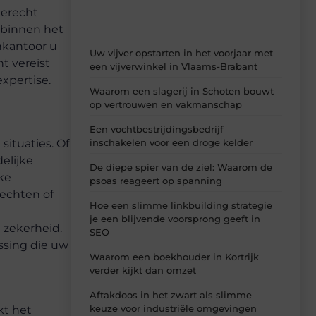
ierecht
 binnen het
enkantoor u
Uw vijver opstarten in het voorjaar met
t vereist
een vijverwinkel in Vlaams-Brabant
xpertise.
Waarom een slagerij in Schoten bouwt
op vertrouwen en vakmanschap
Een vochtbestrijdingsbedrijf
inschakelen voor een droge kelder
situaties. Of
elijke
De diepe spier van de ziel: Waarom de
ke
psoas reageert op spanning
rechten of
Hoe een slimme linkbuilding strategie
je een blijvende voorsprong geeft in
 zekerheid.
SEO
ssing die uw
Waarom een boekhouder in Kortrijk
verder kijkt dan omzet
Aftakdoos in het zwart als slimme
keuze voor industriële omgevingen
kt het