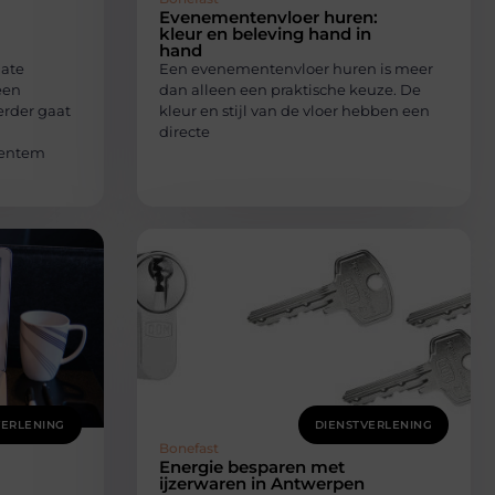
Evenementenvloer huren:
kleur en beleving hand in
hand
late
Een evenementenvloer huren is meer
een
dan alleen een praktische keuze. De
erder gaat
kleur en stijl van de vloer hebben een
directe
ventem
VERLENING
DIENSTVERLENING
Bonefast
Energie besparen met
ijzerwaren in Antwerpen