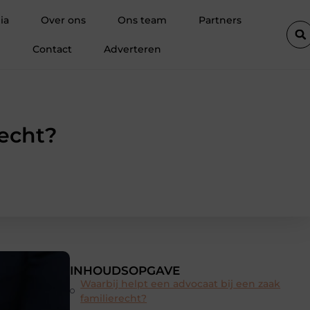
len voor een droge kelder
De diepe spier van de ziel: Waarom d
ia
Over ons
Ons team
Partners
Contact
Adverteren
recht?
INHOUDSOPGAVE
Waarbij helpt een advocaat bij een zaak
familierecht?