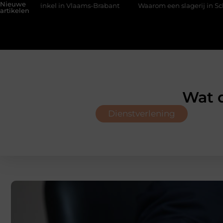
Nieuwe
n Vlaams-Brabant
Waarom een slagerij in Schoten bouwt op ve
artikelen
Wat d
Dienstverlening