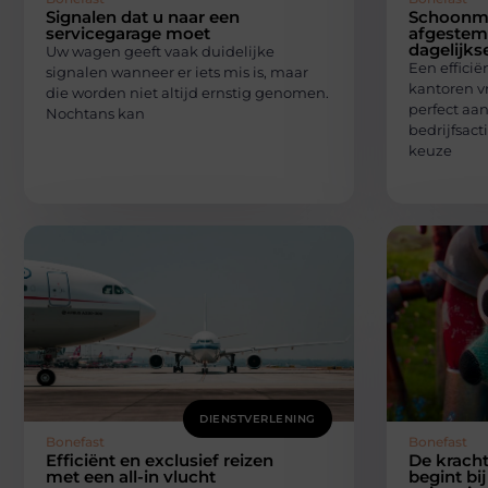
Signalen dat u naar een
Schoonma
servicegarage moet
afgestem
dagelijks
Uw wagen geeft vaak duidelijke
Een effici
signalen wanneer er iets mis is, maar
kantoren v
die worden niet altijd ernstig genomen.
perfect aan
Nochtans kan
bedrijfsacti
keuze
DIENSTVERLENING
Bonefast
Bonefast
Efficiënt en exclusief reizen
De kracht
met een all-in vlucht
begint bij