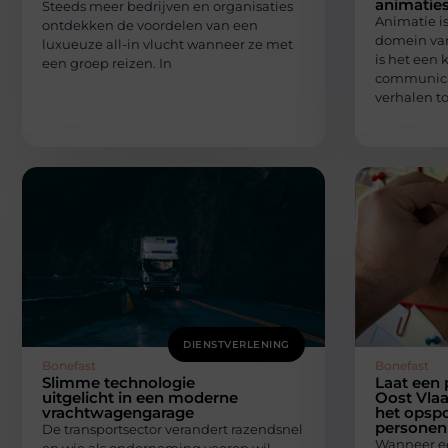
animatie
Steeds meer bedrijven en organisaties
Animatie is
ontdekken de voordelen van een
domein van
luxueuze all-in vlucht wanneer ze met
is het een 
een groep reizen. In
communica
verhalen to
DIENSTVERLENING
Bonefast
Bonefast
Slimme technologie
Laat een 
uitgelicht in een moderne
Oost Vlaa
vrachtwagengarage
het opsp
personen
De transportsector verandert razendsnel
Wanneer ee
en wie als onderneming voorop wil