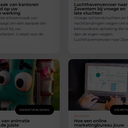
ak van kantoren
Luchthavenvervoer naar
d op uw
Zaventem bij vroege en
e werking
late vluchten
ënte schoonmaak van
Vroege ochtendvluchten en 
raagt om een aanpak die
nachtlandingen vragen om 
sluit bij uw
betrouwbare oplossing die v
viteiten. U staat voor de
dan de eigen wagen.
Luchthavenvervoer naar Za
DIENSTVERLENING
DIENST
Bonefast
 van animatie
Hoe een online
 de juiste
marketingbureau jouw