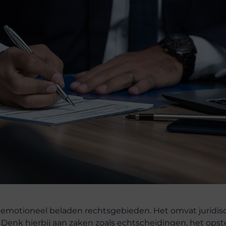
n emotioneel beladen rechtsgebieden. Het omvat juridis
Denk hierbij aan zaken zoals echtscheidingen, het opst