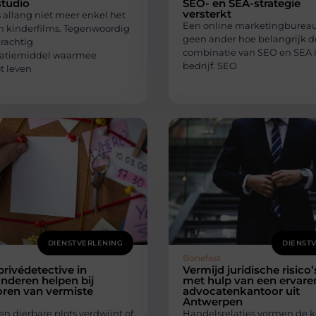
studio
SEO- en SEA-strategie
versterkt
 allang niet meer enkel het
Een online marketingbureau
 kinderfilms. Tegenwoordig
geen ander hoe belangrijk d
krachtig
combinatie van SEO en SEA i
tiemiddel waarmee
bedrijf. SEO
t leven
DIENSTVERLENING
DIENST
Bonefast
privédetective in
Vermijd juridische risico’
nderen helpen bij
met hulp van een ervare
oren van vermiste
advocatenkantoor uit
Antwerpen
n dierbare plots verdwijnt of
Handelsrelaties vormen de k