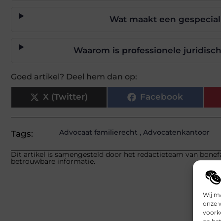
Wat maakt een gespecial
Waarom is professionele juridisch
Goed artikel? Deel hem dan op:
X (Twitter)
Facebook
Advocaat familierecht
,
Advocatenkantoor
Tags:
Dit artikel is samengesteld door het redactieteam van bonefa
betrouwbare informatie.
Wij m
onze 
voork