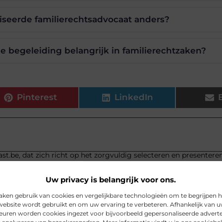
iseerde familierechtsadvocaat anders?
e begeleiding belangrijk in familierechtzaken?
Pinterest
LinkedIn
st.be, dat zich richt op het zorgvuldig selecteren en presentere
Uw privacy is belangrijk voor ons.
aken gebruik van cookies en vergelijkbare technologieën om te begrijpen 
website wordt gebruikt en om uw ervaring te verbeteren. Afhankelijk van 
euren worden cookies ingezet voor bijvoorbeeld gepersonaliseerde adverte