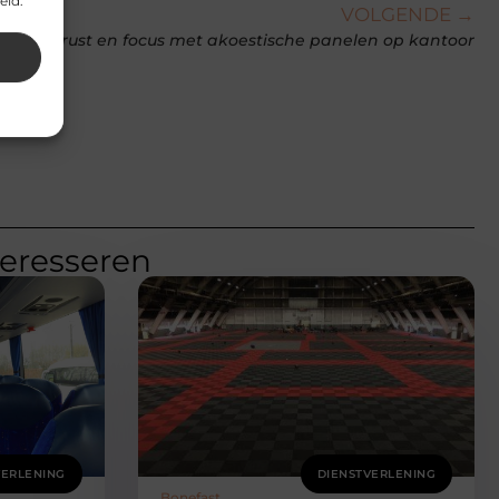
eid.
VOLGENDE →
Creëer rust en focus met akoestische panelen op kantoor
teresseren
VERLENING
DIENSTVERLENING
Bonefast