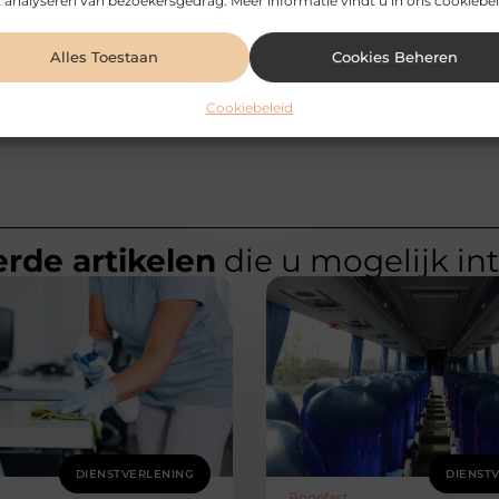
 analyseren van bezoekersgedrag. Meer informatie vindt u in ons cookiebel
Alles Toestaan
Cookies Beheren
Cookiebeleid
rde artikelen
die u mogelijk in
DIENSTVERLENING
DIENST
Bonefast