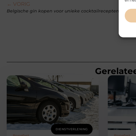
en het
← VORIG
Belgische gin kopen voor unieke cocktailrecepten
Gerelatee
DIENSTVERLENING
Bonefast
Bonefast