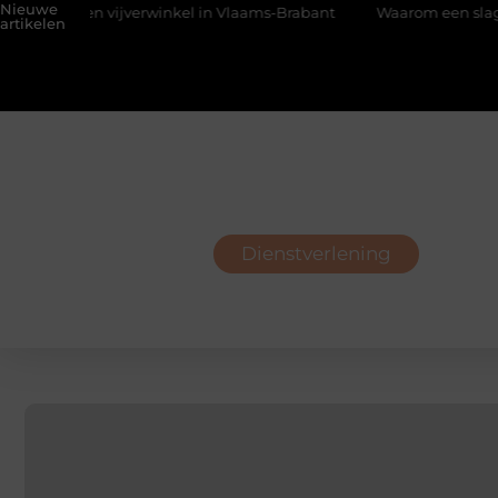
Nieuwe
jverwinkel in Vlaams-Brabant
Waarom een slagerij in Schoten b
artikelen
Dienstverlening