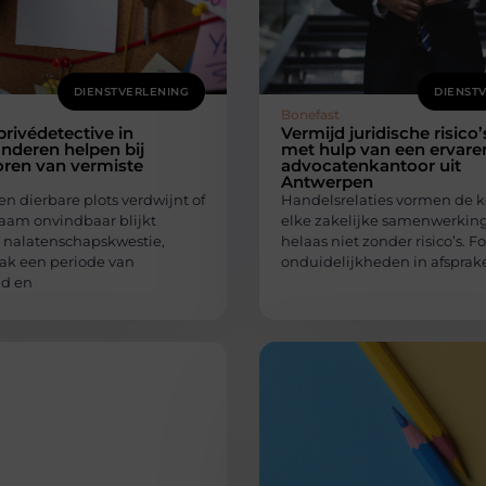
DIENSTVERLENING
DIENST
Bonefast
privédetective in
Vermijd juridische risico’
nderen helpen bij
met hulp van een ervare
oren van vermiste
advocatenkantoor uit
Antwerpen
n dierbare plots verdwijnt of
Handelsrelaties vormen de k
aam onvindbaar blijkt
elke zakelijke samenwerking
n nalatenschapskwestie,
helaas niet zonder risico’s. F
aak een periode van
onduidelijkheden in afspra
id en