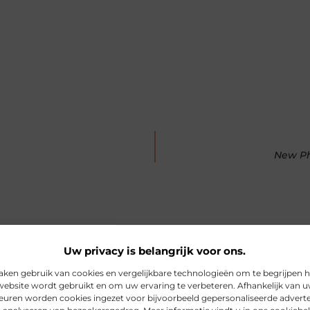
New Ph
Uw privacy is belangrijk voor ons.
aken gebruik van cookies en vergelijkbare technologieën om te begrijpen 
website wordt gebruikt en om uw ervaring te verbeteren. Afhankelijk van 
rde artikelen
die u mogelijk in
euren worden cookies ingezet voor bijvoorbeeld gepersonaliseerde adverte