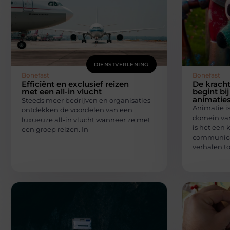
DIENSTVERLENING
Bonefast
Bonefast
Efficiënt en exclusief reizen
De kracht
met een all-in vlucht
begint bij
animatie
Steeds meer bedrijven en organisaties
Animatie is
ontdekken de voordelen van een
domein van
luxueuze all-in vlucht wanneer ze met
is het een 
een groep reizen. In
communica
verhalen to