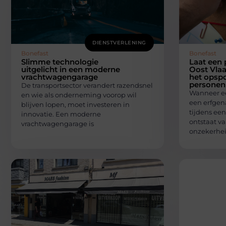
DIENSTVERLENING
Bonefast
Bonefast
Slimme technologie
Laat een 
uitgelicht in een moderne
Oost Vlaa
vrachtwagengarage
het opsp
personen
De transportsector verandert razendsnel
Wanneer ee
en wie als onderneming voorop wil
een erfgen
blijven lopen, moet investeren in
tijdens ee
innovatie. Een moderne
ontstaat v
vrachtwagengarage is
onzekerhe