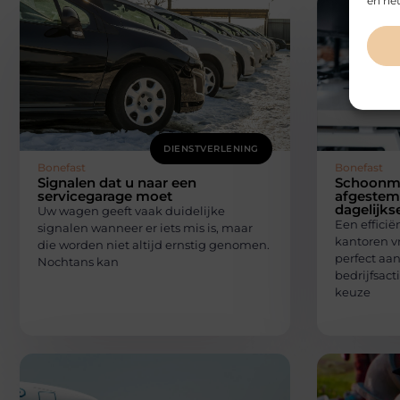
en het
DIENSTVERLENING
Bonefast
Bonefast
Signalen dat u naar een
Schoonma
servicegarage moet
afgestem
dagelijks
Uw wagen geeft vaak duidelijke
Een effici
signalen wanneer er iets mis is, maar
kantoren v
die worden niet altijd ernstig genomen.
perfect aan
Nochtans kan
bedrijfsacti
keuze