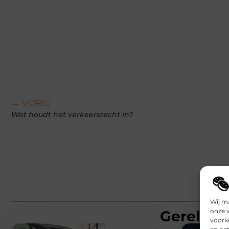
← VORIG
Wat houdt het verkeersrecht in?
Wij m
onze 
Gerelatee
voork