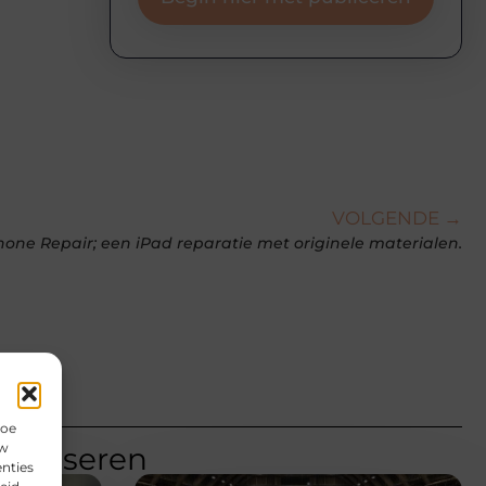
VOLGENDE →
one Repair; een iPad reparatie met originele materialen.
hoe
uw
teresseren
nties