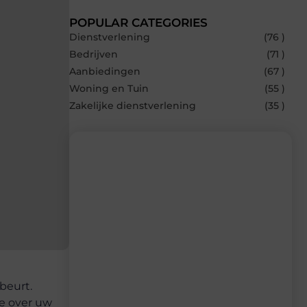
POPULAR CATEGORIES
Dienstverlening
(76 )
Bedrijven
(71 )
Aanbiedingen
(67 )
Woning en Tuin
(55 )
Zakelijke dienstverlening
(35 )
Recente berichten
Laat je inspireren door de nieuwste
artikelen van Bonefast.be – dagelijks
verse content, boordevol ideeën, tips en
inzichten.
beurt.
je over uw