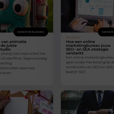
DIENSTVERLENING
DIENST
Bonefast
 van animatie
Hoe een online
 de juiste
marketingbureau jouw
studio
SEO- en SEA-strategie
versterkt
 allang niet meer enkel het
Een online marketingbureau
 kinderfilms. Tegenwoordig
geen ander hoe belangrijk d
krachtig
combinatie van SEO en SEA i
tiemiddel waarmee
bedrijf. SEO
t leven