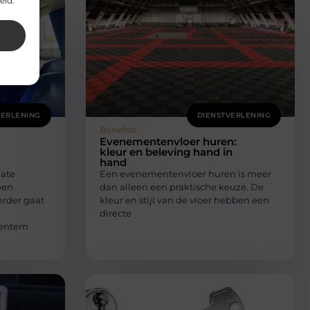
eid.
VERLENING
DIENSTVERLENING
Bonefast
Evenementenvloer huren:
kleur en beleving hand in
hand
late
Een evenementenvloer huren is meer
een
dan alleen een praktische keuze. De
erder gaat
kleur en stijl van de vloer hebben een
directe
ventem