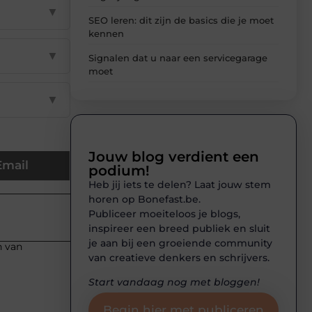
▼
SEO leren: dit zijn de basics die je moet
kennen
▼
Signalen dat u naar een servicegarage
moet
▼
Jouw blog verdient een
Email
podium!
Heb jij iets te delen? Laat jouw stem
horen op Bonefast.be.
Publiceer moeiteloos je blogs,
inspireer een breed publiek en sluit
je aan bij een groeiende community
n van
van creatieve denkers en schrijvers.
Start vandaag nog met bloggen!
Begin hier met publiceren