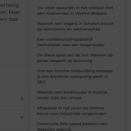
l lastig,
Uw vijver opstarten in het voorjaar met
ten. Maar
een vijverwinkel in Vlaams-Brabant
ant daar
Waarom een slagerij in Schoten bouwt
op vertrouwen en vakmanschap
Een vochtbestrijdingsbedrijf
inschakelen voor een droge kelder
De diepe spier van de ziel: Waarom de
psoas reageert op spanning
Hoe een slimme linkbuilding strategie
je een blijvende voorsprong geeft in
SEO
Waarom een boekhouder in Kortrijk
verder kijkt dan omzet
▼
Aftakdoos in het zwart als slimme
keuze voor industriële omgevingen
▼
Elektrische fiets speed pedelec voor
dagelijks gebruik