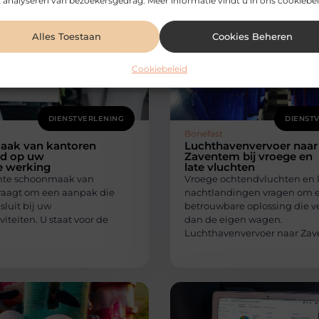
 analyseren van bezoekersgedrag. Meer informatie vindt u in ons cookiebel
Alles Toestaan
Cookies Beheren
Cookiebeleid
DIENSTVERLENING
DIENST
Bonefast
ak van kantoren
Luchthavenvervoer naar
d op uw
Zaventem bij vroege en
e werking
late vluchten
ënte schoonmaak van
Vroege ochtendvluchten en 
raagt om een aanpak die
nachtlandingen vragen om 
sluit bij uw
betrouwbare oplossing die v
viteiten. U staat voor de
dan de eigen wagen.
Luchthavenvervoer naar Za