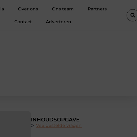
jf inschakelen voor een droge kelder
De diepe spier van de zie
ia
Over ons
Ons team
Partners
Contact
Adverteren
INHOUDSOPGAVE
Veelgestelde vragen