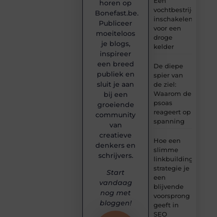
Een
horen op
vochtbestrijdingsbe
Bonefast.be.
inschakelen
Publiceer
voor een
moeiteloos
droge
je blogs,
kelder
inspireer
een breed
De diepe
publiek en
spier van
sluit je aan
de ziel:
Waarom de
bij een
psoas
groeiende
reageert op
community
spanning
van
creatieve
Hoe een
denkers en
slimme
schrijvers.
linkbuilding
strategie je
Start
een
vandaag
blijvende
nog met
voorsprong
bloggen!
geeft in
SEO