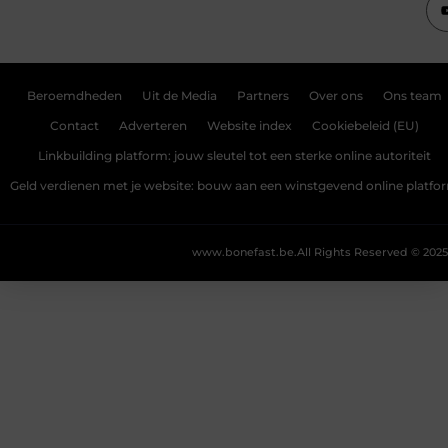
Beroemdheden
Uit de Media
Partners
Over ons
Ons team
Contact
Adverteren
Website index
Cookiebeleid (EU)
Linkbuilding platform: jouw sleutel tot een sterke online autoriteit
Geld verdienen met je website: bouw aan een winstgevend online platfo
www.bonefast.be.
All Rights Reserved © 2025