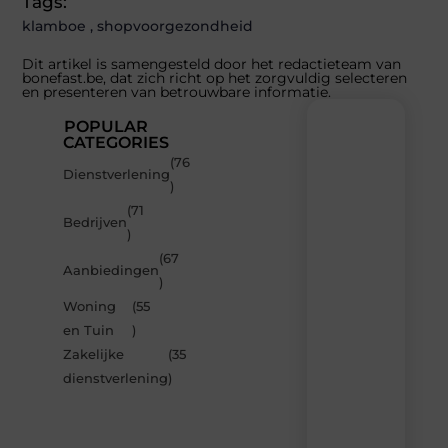
Tags:
klamboe
,
shopvoorgezondheid
Dit artikel is samengesteld door het redactieteam van
bonefast.be, dat zich richt op het zorgvuldig selecteren
en presenteren van betrouwbare informatie.
POPULAR
CATEGORIES
(76
Recente
Dienstverlening
)
berichten
(71
Laat
Bedrijven
)
je
inspireren
(67
Aanbiedingen
door
)
de
Woning
(55
nieuwste
artikelen
en Tuin
)
van
Zakelijke
(35
Bonefast.be
dienstverlening
)
–
dagelijks
verse
content,