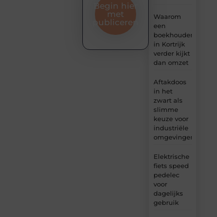
Begin hier
met
Waarom
publiceren
een
boekhouder
in Kortrijk
verder kijkt
dan omzet
Aftakdoos
in het
zwart als
slimme
keuze voor
industriële
omgevingen
Elektrische
fiets speed
pedelec
voor
dagelijks
gebruik