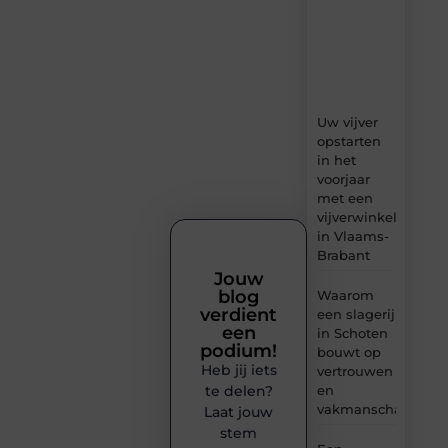
boordevol
ideeën,
tips
en
inzichten.
Uw vijver
opstarten
in het
voorjaar
met een
vijverwinkel
in Vlaams-
Brabant
Jouw
blog
Waarom
verdient
een slagerij
een
in Schoten
podium!
bouwt op
Heb jij iets
vertrouwen
en
te delen?
vakmanschap
Laat jouw
stem