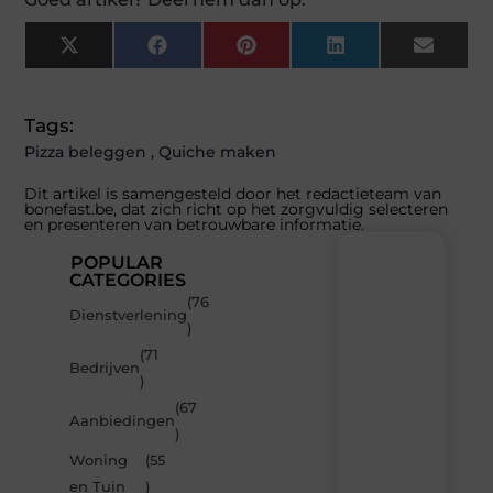
X
Facebook
Pinterest
LinkedIn
Email
(Twitter)
Tags:
Pizza beleggen
,
Quiche maken
Dit artikel is samengesteld door het redactieteam van
bonefast.be, dat zich richt op het zorgvuldig selecteren
en presenteren van betrouwbare informatie.
POPULAR
CATEGORIES
(76
Recente
Dienstverlening
)
berichten
(71
Laat
Bedrijven
)
je
inspireren
(67
Aanbiedingen
door
)
de
Woning
(55
nieuwste
artikelen
en Tuin
)