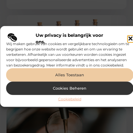
Uw privacy is belangrijk voor
ons.
Wij maken gebruik van cookies en vergelijkbare technologieën om te
begrijpen hoe onze website wordt gebruikt en om uw ervaring te
verbeteren. Afhankelijk van uw voorkeuren worden cookies ingezet
ETEN EN DRINKEN
voor bijvoorbeeld gepersonaliseerde advertenties en het analyseren
Bonefast
van bezoekersgedrag. Meer informatie vindt u in ons cookiebeleid.
Belgische gin kopen voor unieke
cocktailrecepten
Gin heeft door de jaren heen zijn status als veelzijdige
Alles Toestaan
drank bewezen, maar Belgische gin voegt een extra
dimensie toe
Cookies Beheren
Cookiebeleid