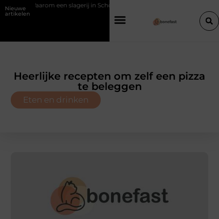
een slagerij in Schoten bouwt op vertrouwen en vakmanschap
Een 
Nieuwe
artikelen
Heerlijke recepten om zelf een pizza
te beleggen
Eten en drinken