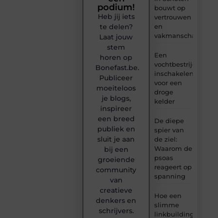
podium!
bouwt op
Heb jij iets
vertrouwen
en
te delen?
vakmanschap
Laat jouw
stem
Een
horen op
vochtbestrijdingsbe
Bonefast.be.
inschakelen
Publiceer
voor een
moeiteloos
droge
je blogs,
kelder
inspireer
een breed
De diepe
publiek en
spier van
sluit je aan
de ziel:
Waarom de
bij een
psoas
groeiende
reageert op
community
spanning
van
creatieve
Hoe een
denkers en
slimme
schrijvers.
linkbuilding