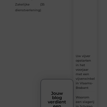
van
Zakelijke
(35
Bonefast.be
dienstverlening
)
–
dagelijks
verse
content,
boordevol
ideeën,
tips
en
inzichten.
Uw vijver
opstarten
in het
voorjaar
met een
vijverwinkel
in Vlaams-
Brabant
Jouw
blog
Waarom
verdient
een slagerij
een
in Schoten