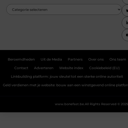
Beroemdheden
Uit de Media
Partners
Over ons
Ons team
Contact
Adverteren
Website index
Cookiebeleid (EU)
Linkbuilding platform: jouw sleutel tot een sterke online autoriteit
Geld verdienen met je website: bouw aan een winstgevend online platfo
www.bonefast.be.
All Rights Reserved © 2025