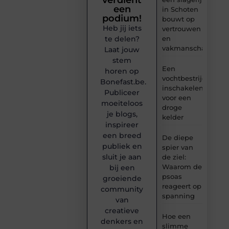
verdient
een
in Schoten
podium!
bouwt op
Heb jij iets
vertrouwen
en
te delen?
vakmanschap
Laat jouw
stem
Een
horen op
vochtbestrijdingsbe
Bonefast.be.
inschakelen
Publiceer
voor een
moeiteloos
droge
je blogs,
kelder
inspireer
een breed
De diepe
publiek en
spier van
sluit je aan
de ziel:
Waarom de
bij een
psoas
groeiende
reageert op
community
spanning
van
creatieve
Hoe een
denkers en
slimme