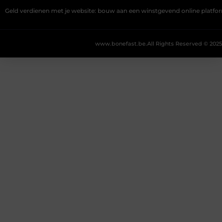
Geld verdienen met je website: bouw aan een winstgevend online platfo
www.bonefast.be.
All Rights Reserved © 2025