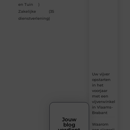
artikelen
en Tuin
)
van
Zakelijke
(35
Bonefast.be
dienstverlening
)
–
dagelijks
verse
content,
boordevol
ideeën,
tips
en
inzichten.
Uw vijver
opstarten
in het
voorjaar
met een
vijverwinkel
in Vlaams-
Brabant
Jouw
blog
Waarom
een slagerij