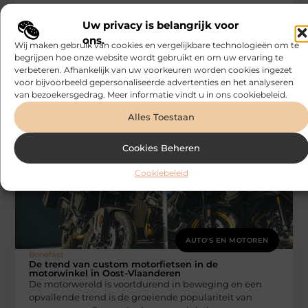
Uw privacy is belangrijk voor
ons.
Wij maken gebruik van cookies en vergelijkbare technologieën om te
begrijpen hoe onze website wordt gebruikt en om uw ervaring te
verbeteren. Afhankelijk van uw voorkeuren worden cookies ingezet
voor bijvoorbeeld gepersonaliseerde advertenties en het analyseren
van bezoekersgedrag. Meer informatie vindt u in ons cookiebeleid.
Alles Toestaan
Cookies Beheren
Cookiebeleid
AUTO'S EN MOTOREN
Bonefast
De trend van custom motorfietsen in de
motorwinkel in Oost-Vlaanderen
De motorwereld is voortdurend in beweging en een
opvallende trend is de groeiende populariteit van