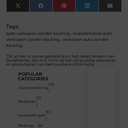
X
Facebook
Pinterest
LinkedIn
Email
(Twitter)
Tags:
auto verkopen zonder keuring
,
tweedehands auto
verkopen zonder keuring
,
verkopen auto zonder
keuring
Dit artikel is samengesteld door het redactieteam van
bonefast.be, dat zich richt op het zorgvuldig selecteren
en presenteren van betrouwbare informatie.
POPULAR
CATEGORIES
(76
Recente
Dienstverlening
)
berichten
(71
Laat
Bedrijven
)
je
inspireren
(67
Aanbiedingen
door
)
de
Woning
(55
nieuwste