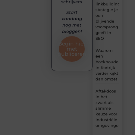
schrijvers.
linkbuilding
strategie je
Start
een
vandaag
blijvende
nog met
voorsprong
bloggen!
geeft in
SEO
Begin hier
met
Waarom
publiceren
een
boekhouder
in Kortrijk
verder kijkt
dan omzet
Aftakdoos
in het
zwart als
slimme
keuze voor
industriële
omgevingen