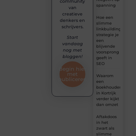
community
spanning
van
creatieve
Hoe een
denkers en
slimme
schrijvers.
linkbuilding
strategie je
Start
een
vandaag
blijvende
nog met
voorsprong
bloggen!
geeft in
SEO
Begin hier
met
Waarom
publiceren
een
boekhouder
in Kortrijk
verder kijkt
dan omzet
Aftakdoos
in het
zwart als
slimme