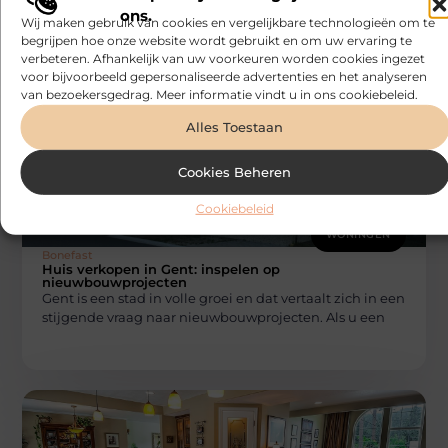
Wenduine, gelegen aan de Belgische kust tussen De
ons.
Wij maken gebruik van cookies en vergelijkbare technologieën om te
Haan en Blankenberge, is al jaren een geliefde plek
begrijpen hoe onze website wordt gebruikt en om uw ervaring te
voor wie op
verbeteren. Afhankelijk van uw voorkeuren worden cookies ingezet
voor bijvoorbeeld gepersonaliseerde advertenties en het analyseren
van bezoekersgedrag. Meer informatie vindt u in ons cookiebeleid.
Alles Toestaan
Cookies Beheren
Cookiebeleid
WONINGEN
Bonefast
Huis verkopen in Gent: inspelen op
nieuwbouwprojecten
Gent is een stad in volle groei en dat vertaalt zich in een
stijgende vraag naar nieuwbouwprojecten. Als u een