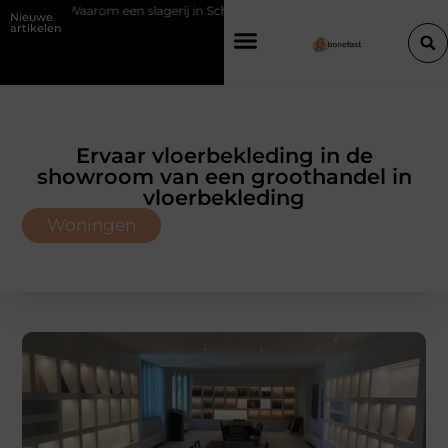
een slagerij in Schoten bouwt op vertrouwen en vakmanschap
Een 
Nieuwe
artikelen
Ervaar vloerbekleding in de
showroom van een groothandel in
vloerbekleding
Woningen