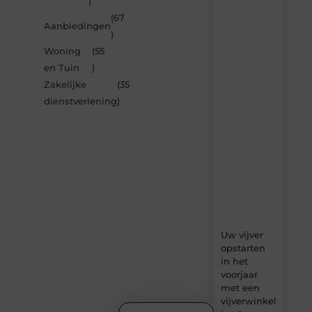
)
je
inspireren
(67
Aanbiedingen
door
)
de
Woning
(55
nieuwste
artikelen
en Tuin
)
van
Zakelijke
(35
Bonefast.be
dienstverlening
)
–
dagelijks
verse
content,
boordevol
ideeën,
tips
en
inzichten.
Uw vijver
opstarten
in het
voorjaar
met een
vijverwinkel