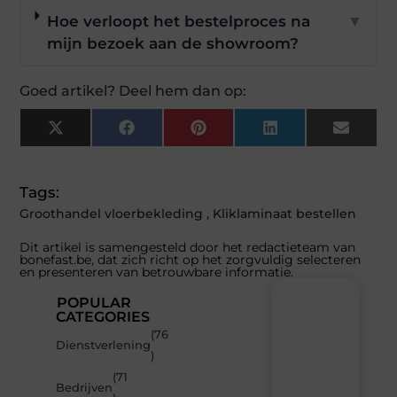
Hoe verloopt het bestelproces na
▼
mijn bezoek aan de showroom?
Goed artikel? Deel hem dan op:
X
Facebook
Pinterest
LinkedIn
Email
(Twitter)
Tags:
Groothandel vloerbekleding
,
Kliklaminaat bestellen
Dit artikel is samengesteld door het redactieteam van
bonefast.be, dat zich richt op het zorgvuldig selecteren
en presenteren van betrouwbare informatie.
POPULAR
CATEGORIES
(76
Recente
Dienstverlening
)
berichten
(71
Laat
Bedrijven