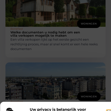
WONINGEN
Bonefast
Welke documenten u nodig hebt om een
villa verkopen mogelijk te maken
Een villa verkopen lijkt op het eerste gezicht een
rechtlijnig proces, maar al snel komt er een hele reeks
documenten
WONINGEN
Bonefast
Waarom investeren in vastgoed dat te
koop staat in Wenduine loont
Uw privacy is belangrijk voor