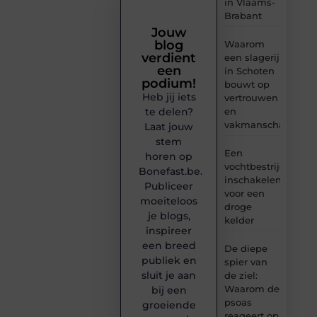
in Vlaams-
Brabant
Jouw
blog
Waarom
verdient
een slagerij
een
in Schoten
podium!
bouwt op
Heb jij iets
vertrouwen
en
te delen?
vakmanschap
Laat jouw
stem
Een
horen op
vochtbestrijdingsbe
Bonefast.be.
inschakelen
Publiceer
voor een
moeiteloos
droge
je blogs,
kelder
inspireer
een breed
De diepe
publiek en
spier van
sluit je aan
de ziel:
Waarom de
bij een
psoas
groeiende
reageert op